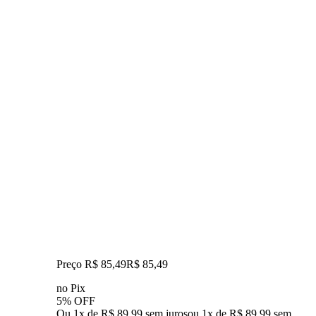
Preço R$ 85,49
R$
85
,
49
no Pix
5% OFF
Ou 1x de R$ 89,99 sem juros
ou
1
x de
R$ 89,99
sem