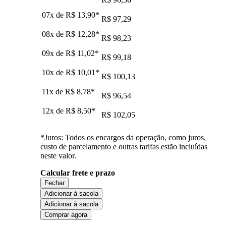
07x de
R$ 13,90
*
R$ 97,29
08x de
R$ 12,28
*
R$ 98,23
09x de
R$ 11,02
*
R$ 99,18
10x de
R$ 10,01
*
R$ 100,13
11x de
R$ 8,78
*
R$ 96,54
12x de
R$ 8,50
*
R$ 102,05
*Juros: Todos os encargos da operação, como juros,
custo de parcelamento e outras tarifas estão incluídas
neste valor.
Calcular frete e prazo
Fechar
Adicionar à sacola
Adicionar à sacola
Comprar agora