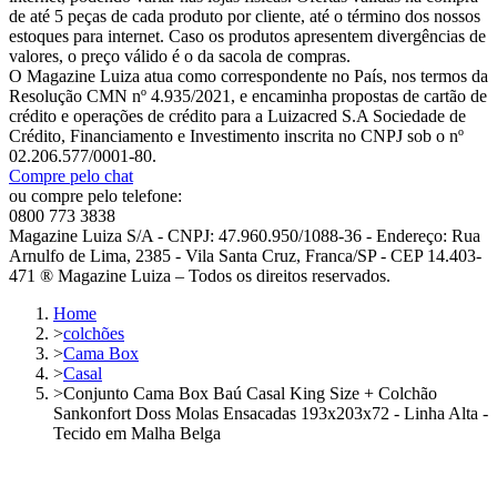
de até 5 peças de cada produto por cliente, até o término dos nossos
estoques para internet. Caso os produtos apresentem divergências de
valores, o preço válido é o da sacola de compras.
O Magazine Luiza atua como correspondente no País, nos termos da
Resolução CMN nº 4.935/2021, e encaminha propostas de cartão de
crédito e operações de crédito para a Luizacred S.A Sociedade de
Crédito, Financiamento e Investimento inscrita no CNPJ sob o nº
02.206.577/0001-80.
Compre pelo chat
ou compre pelo telefone:
0800 773 3838
Magazine Luiza S/A - CNPJ: 47.960.950/1088-36 - Endereço: Rua
Arnulfo de Lima, 2385 - Vila Santa Cruz, Franca/SP - CEP 14.403-
471 ® Magazine Luiza – Todos os direitos reservados.
Home
>
colchões
>
Cama Box
>
Casal
>
Conjunto Cama Box Baú Casal King Size + Colchão
Sankonfort Doss Molas Ensacadas 193x203x72 - Linha Alta -
Tecido em Malha Belga