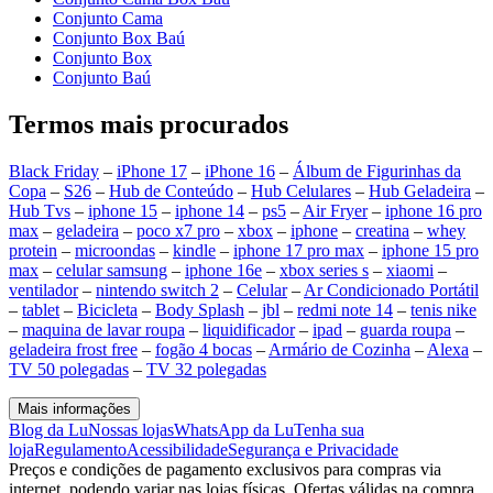
Conjunto Cama
Conjunto Box Baú
Conjunto Box
Conjunto Baú
Termos mais procurados
Black Friday
–
iPhone 17
–
iPhone 16
–
Álbum de Figurinhas da
Copa
–
S26
–
Hub de Conteúdo
–
Hub Celulares
–
Hub Geladeira
–
Hub Tvs
–
iphone 15
–
iphone 14
–
ps5
–
Air Fryer
–
iphone 16 pro
max
–
geladeira
–
poco x7 pro
–
xbox
–
iphone
–
creatina
–
whey
protein
–
microondas
–
kindle
–
iphone 17 pro max
–
iphone 15 pro
max
–
celular samsung
–
iphone 16e
–
xbox series s
–
xiaomi
–
ventilador
–
nintendo switch 2
–
Celular
–
Ar Condicionado Portátil
–
tablet
–
Bicicleta
–
Body Splash
–
jbl
–
redmi note 14
–
tenis nike
–
maquina de lavar roupa
–
liquidificador
–
ipad
–
guarda roupa
–
geladeira frost free
–
fogão 4 bocas
–
Armário de Cozinha
–
Alexa
–
TV 50 polegadas
–
TV 32 polegadas
Mais informações
Blog da Lu
Nossas lojas
WhatsApp da Lu
Tenha sua
loja
Regulamento
Acessibilidade
Segurança e Privacidade
Preços e condições de pagamento exclusivos para compras via
internet, podendo variar nas lojas físicas. Ofertas válidas na compra