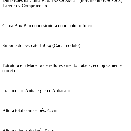
Dimensões da Cama Baú: 193x203x42 – (dois módulos 96x203)
Largura x Comprimento
Cama Box Baú com estrutura com maior reforço.
Suporte de peso até 150kg (Cada módulo)
Estrutura em Madeira de reflorestamento tratada, ecologicamente
correta
Tratamento: Antialérgico e Antiácaro
Altura total com os pés: 42cm
Altura interna do baú: 25cm