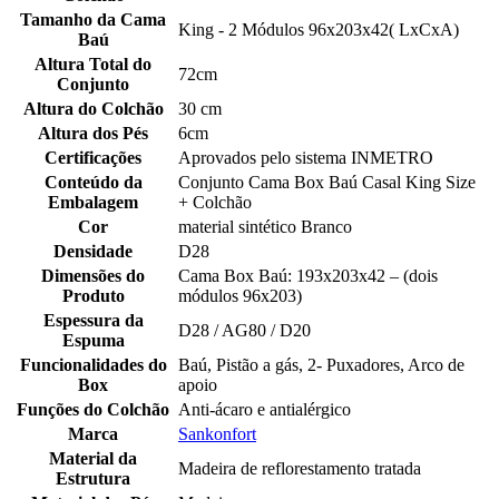
Tamanho da Cama
King - 2 Módulos 96x203x42( LxCxA)
Baú
Altura Total do
72cm
Conjunto
Altura do Colchão
30 cm
Altura dos Pés
6cm
Certificações
Aprovados pelo sistema INMETRO
Conteúdo da
Conjunto Cama Box Baú Casal King Size
Embalagem
+ Colchão
Cor
material sintético Branco
Densidade
D28
Dimensões do
Cama Box Baú: 193x203x42 – (dois
Produto
módulos 96x203)
Espessura da
D28 / AG80 / D20
Espuma
Funcionalidades do
Baú, Pistão a gás, 2- Puxadores, Arco de
Box
apoio
Funções do Colchão
Anti-ácaro e antialérgico
Marca
Sankonfort
Material da
Madeira de reflorestamento tratada
Estrutura