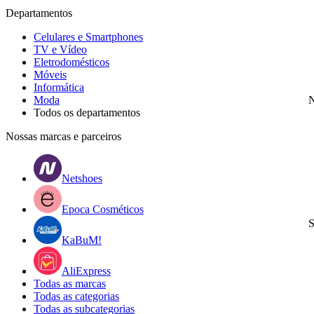
Departamentos
Celulares e Smartphones
TV e Vídeo
Eletrodomésticos
Móveis
Informática
Moda
N
Todos os departamentos
Nossas marcas e parceiros
Netshoes
Epoca Cosméticos
S
KaBuM!
AliExpress
Todas as marcas
Todas as categorias
Todas as subcategorias