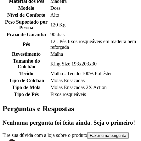
Material dos Pés
Madeira
Modelo
Doss
Nível de Conforto
Alto
Peso Suportado por
120 Kg
Pessoa
Prazo de Garantia
90 dias
12 - Pés fixos rosqueáveis em madeira bem
Pés
reforçada
Revestimento
Malha
Tamanho do
King Size 193x203x30
Colchão
Tecido
Malha - Tecido 100% Poliéster
Tipo de Colchão
Molas Ensacadas
Tipo de Mola
Molas Ensacadas 2X Action
Tipo de Pés
Fixos rosqueáveis
Perguntas e Respostas
Nenhuma pergunta foi feita ainda. Seja o primeiro!
Tire sua dúvida com a loja sobre o produto
Fazer uma pergunta