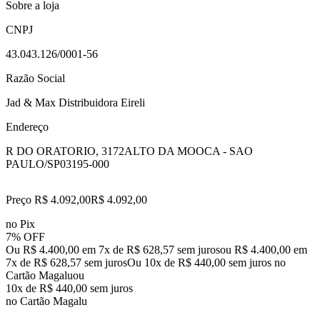
Sobre a loja
CNPJ
43.043.126/0001-56
Razão Social
Jad & Max Distribuidora Eireli
Endereço
R DO ORATORIO, 3172
ALTO DA MOOCA - SAO
PAULO/SP
03195-000
Preço R$ 4.092,00
R$
4.092
,
00
no Pix
7% OFF
Ou R$ 4.400,00 em 7x de R$ 628,57 sem juros
ou
R$ 4.400,00
em
7
x de
R$ 628,57
sem juros
Ou 10x de R$ 440,00 sem juros no
Cartão Magalu
ou
10
x de
R$ 440,00
sem juros
no Cartão Magalu