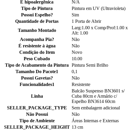
É hipoalergênica
N/A
Tipo de Pintura
Pintura em UV (Ultravioleta)
Possui Espelho?
Sim
Quantidade de Portas
1 Porta de Abrir
Larg:1.00 x Comp/Prof:1.00 x
Tamanho Montado
Alt: 1.00
Acompanha Pia?
Não
É resistente à água
Não
Condição do Item
Novo
Peso Cubado
10.00
Tipo de Acabamento da Pintura
Pintura Semi Brilho
Tamanho Do Pacote1
0,1
Possui Gavetas?
Não
Funcionalidades1
Resistente
Balcão Suspenso BN3601 s/
Linha
Cuba 80cm e Armário c/
Espelho BN3614 60cm
SELLER_PACKAGE_TYPE
Sem embalagem adicional
Não Possui
Não
Tipo de Ambiente
Áreas Internas e Externas
SELLER_PACKAGE_HEIGHT
13 cm