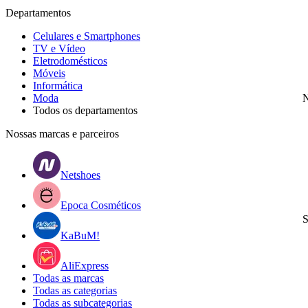
Departamentos
Celulares e Smartphones
TV e Vídeo
Eletrodomésticos
Móveis
Informática
Moda
N
Todos os departamentos
Nossas marcas e parceiros
Netshoes
Epoca Cosméticos
S
KaBuM!
AliExpress
Todas as marcas
Todas as categorias
Todas as subcategorias