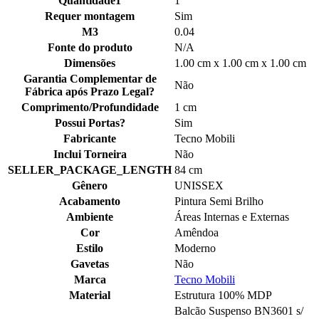
Quantidade1
1
Requer montagem
Sim
M3
0.04
Fonte do produto
N/A
Dimensões
1.00 cm x 1.00 cm x 1.00 cm
Garantia Complementar de
Não
Fábrica após Prazo Legal?
Comprimento/Profundidade
1 cm
Possui Portas?
Sim
Fabricante
Tecno Mobili
Inclui Torneira
Não
SELLER_PACKAGE_LENGTH
84 cm
Gênero
UNISSEX
Acabamento
Pintura Semi Brilho
Ambiente
Áreas Internas e Externas
Cor
Amêndoa
Estilo
Moderno
Gavetas
Não
Marca
Tecno Mobili
Material
Estrutura 100% MDP
Balcão Suspenso BN3601 s/