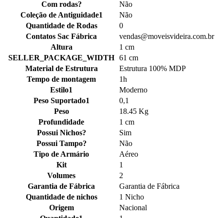
Com rodas?
Não
Coleção de Antiguidade1
Não
Quantidade de Rodas
0
Contatos Sac Fábrica
vendas@moveisvideira.com.br
Altura
1 cm
SELLER_PACKAGE_WIDTH
61 cm
Material de Estrutura
Estrutura 100% MDP
Tempo de montagem
1h
Estilo1
Moderno
Peso Suportado1
0,1
Peso
18.45 Kg
Profundidade
1 cm
Possui Nichos?
Sim
Possui Tampo?
Não
Tipo de Armário
Aéreo
Kit
1
Volumes
2
Garantia de Fábrica
Garantia de Fábrica
Quantidade de nichos
1 Nicho
Origem
Nacional