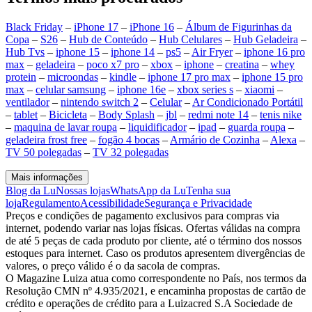
Black Friday
–
iPhone 17
–
iPhone 16
–
Álbum de Figurinhas da
Copa
–
S26
–
Hub de Conteúdo
–
Hub Celulares
–
Hub Geladeira
–
Hub Tvs
–
iphone 15
–
iphone 14
–
ps5
–
Air Fryer
–
iphone 16 pro
max
–
geladeira
–
poco x7 pro
–
xbox
–
iphone
–
creatina
–
whey
protein
–
microondas
–
kindle
–
iphone 17 pro max
–
iphone 15 pro
max
–
celular samsung
–
iphone 16e
–
xbox series s
–
xiaomi
–
ventilador
–
nintendo switch 2
–
Celular
–
Ar Condicionado Portátil
–
tablet
–
Bicicleta
–
Body Splash
–
jbl
–
redmi note 14
–
tenis nike
–
maquina de lavar roupa
–
liquidificador
–
ipad
–
guarda roupa
–
geladeira frost free
–
fogão 4 bocas
–
Armário de Cozinha
–
Alexa
–
TV 50 polegadas
–
TV 32 polegadas
Mais informações
Blog da Lu
Nossas lojas
WhatsApp da Lu
Tenha sua
loja
Regulamento
Acessibilidade
Segurança e Privacidade
Preços e condições de pagamento exclusivos para compras via
internet, podendo variar nas lojas físicas. Ofertas válidas na compra
de até 5 peças de cada produto por cliente, até o término dos nossos
estoques para internet. Caso os produtos apresentem divergências de
valores, o preço válido é o da sacola de compras.
O Magazine Luiza atua como correspondente no País, nos termos da
Resolução CMN nº 4.935/2021, e encaminha propostas de cartão de
crédito e operações de crédito para a Luizacred S.A Sociedade de