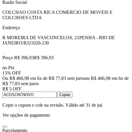
Razão Social
COLCHAO COSTA RICA COMERCIO DE MOVEIS E
COLCHOES LTDA
Endereço
R MOREIRA DE VASCONCELOS, 21
PENHA - RIO DE
JANEIRO/RJ
21020-230
Preço R$ 396,93
R$
396
,
93
no Pix
15% OFF
Ou R$ 466,98 em 6x de R$ 77,83 sem juros
ou
R$ 466,98
em
6
x de
R$ 77,83
sem juros
R$ 5 OFF
Copiar
Copie o cupom e cole na revisão. Válido até
31 de jul
.
Ver opções de pagamento
Parcelamento