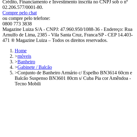
Crédito, Financiamento e Investimento inscrita no CNPJ sob o nº
02.206.577/0001-80.
Compre pelo chat
ou compre pelo telefone:
0800 773 3838
Magazine Luiza S/A - CNPJ: 47.960.950/1088-36 - Endereço: Rua
Arnulfo de Lima, 2385 - Vila Santa Cruz, Franca/SP - CEP 14.403-
471 ® Magazine Luiza – Todos os direitos reservados.
Home
>
móveis
>
Banheiro
>
Gabinete / Balcão
>
Conjunto de Banheiro Armário c/ Espelho BN3614 60cm e
Balcão Suspenso BN3601 80cm s/ Cuba Pia cor Amêndoa -
Tecno Mobili