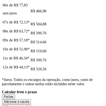
06x de
R$ 77,83
R$ 466,98
sem juros
07x de
R$ 72,13
*
R$ 504,88
08x de
R$ 63,72
*
R$ 509,76
09x de
R$ 57,18
*
R$ 514,66
10x de
R$ 51,96
*
R$ 519,60
11x de
R$ 46,34
*
R$ 509,76
12x de
R$ 44,13
*
R$ 529,56
*Juros: Todos os encargos da operação, como juros, custo de
parcelamento e outras tarifas estão incluídas neste valor.
Calcular frete e prazo
Fechar
Adicionar à sacola