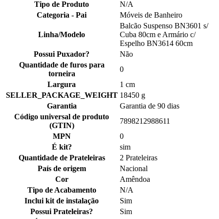
Tipo de Produto
N/A
Categoria - Pai
Móveis de Banheiro
Balcão Suspenso BN3601 s/
Linha/Modelo
Cuba 80cm e Armário c/
Espelho BN3614 60cm
Possui Puxador?
Não
Quantidade de furos para
0
torneira
Largura
1 cm
SELLER_PACKAGE_WEIGHT
18450 g
Garantia
Garantia de 90 dias
Código universal de produto
7898212988611
(GTIN)
MPN
0
É kit?
sim
Quantidade de Prateleiras
2 Prateleiras
País de origem
Nacional
Cor
Amêndoa
Tipo de Acabamento
N/A
Inclui kit de instalação
Sim
Possui Prateleiras?
Sim