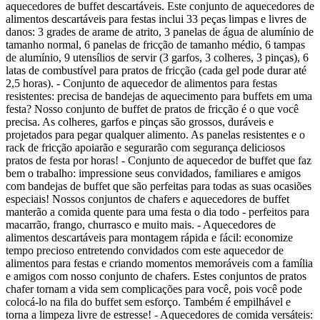
aquecedores de buffet descartáveis. Este conjunto de aquecedores de
alimentos descartáveis para festas inclui 33 peças limpas e livres de
danos: 3 grades de arame de atrito, 3 panelas de água de alumínio de
tamanho normal, 6 panelas de fricção de tamanho médio, 6 tampas
de alumínio, 9 utensílios de servir (3 garfos, 3 colheres, 3 pinças), 6
latas de combustível para pratos de fricção (cada gel pode durar até
2,5 horas). - Conjunto de aquecedor de alimentos para festas
resistentes: precisa de bandejas de aquecimento para buffets em uma
festa? Nosso conjunto de buffet de pratos de fricção é o que você
precisa. As colheres, garfos e pinças são grossos, duráveis e
projetados para pegar qualquer alimento. As panelas resistentes e o
rack de fricção apoiarão e segurarão com segurança deliciosos
pratos de festa por horas! - Conjunto de aquecedor de buffet que faz
bem o trabalho: impressione seus convidados, familiares e amigos
com bandejas de buffet que são perfeitas para todas as suas ocasiões
especiais! Nossos conjuntos de chafers e aquecedores de buffet
manterão a comida quente para uma festa o dia todo - perfeitos para
macarrão, frango, churrasco e muito mais. - Aquecedores de
alimentos descartáveis para montagem rápida e fácil: economize
tempo precioso entretendo convidados com este aquecedor de
alimentos para festas e criando momentos memoráveis com a família
e amigos com nosso conjunto de chafers. Estes conjuntos de pratos
chafer tornam a vida sem complicações para você, pois você pode
colocá-lo na fila do buffet sem esforço. Também é empilhável e
torna a limpeza livre de estresse! - Aquecedores de comida versáteis: