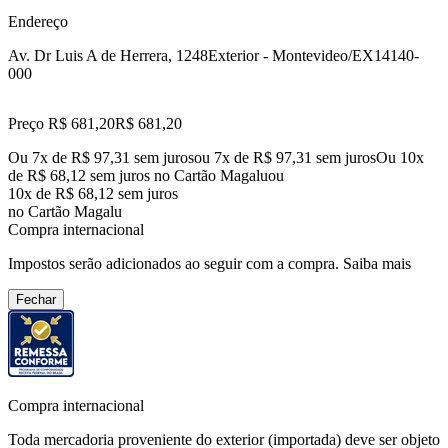
Endereço
Av. Dr Luis A de Herrera, 1248
Exterior - Montevideo/EX
14140-
000
Preço R$ 681,20
R$
681
,
20
Ou 7x de R$ 97,31 sem juros
ou
7
x de
R$ 97,31
sem juros
Ou 10x
de R$ 68,12 sem juros no Cartão Magalu
ou
10
x de
R$ 68,12
sem juros
no Cartão Magalu
Compra internacional
Impostos serão adicionados ao seguir com a compra.
Saiba mais
Fechar
Compra internacional
Toda mercadoria proveniente do exterior (importada) deve ser objeto