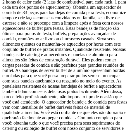
2 horas de calor cada (2 latas de combustível para cada rack, 1 para
cada um dos pontos de aquecimento). Obtenha um aquecedor de
comida de 33 peças para bandejas de comida para festa, economize
tempo e crie laços com seus convidados ou família, seja livre de
estresse e não se preocupe com a limpeza após a festa com nossos
aquecedores de buffet para festas. Estas bandejas de fricção são
ótimas para pratos de festa, buffets, preparações avançadas de
comida, reuniões ao ar livre ou churrascos casuais. Sirva seus
alimentos quentes ou mantenha-os aquecidos por horas com este
conjunto de buffet de pratos irritantes. Qualidade resistente. Nossas
bandejas de catering e aquecedores e panelas de alumínio para
alimentos são feitas de construção durável. Eles podem conter
cargas pesadas de comida e são perfeitos para grandes reuniões de
buffet. As bandejas de servir buffet de alumínio apresentam bordas
enroladas para que você possa preparar pratos sem se preocupar
com suas panelas quebrando ou rasgando no meio do evento. As
prateleiras resistentes de nossas bandejas de buffet e aquecedores
também lidam com seus deliciosos pratos facilmente. Além disso,
parece feito profissionalmente, não importa o tipo de ocasião que
você está atendendo. O aquecedor de bandeja de comida para festas
vem com utensílios de buffet duráveis feitos de material de
qualidade alimentar. Você está confiante de que eles não dobrarão e
quebrarão facilmente ao pegar comida. - Conjunto completo para
você: obtenha tudo o que você precisa para seus suprimentos de
catering ou exibição de buffet com nosso conjunto de servidores e