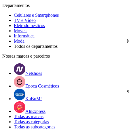
Departamentos
Celulares e Smartphones
TV e Vídeo
Eletrodomésticos
Móveis
Informática
Moda
N
Todos os departamentos
Nossas marcas e parceiros
Netshoes
Epoca Cosméticos
S
KaBuM!
AliExpress
Todas as marcas
Todas as categorias
Todas as subcategorias