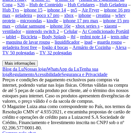
Copa
–
S26
–
Hub de Conteúdo
–
Hub Celulares
–
Hub Geladeira
–
Hub Tvs
–
iphone 15
–
iphone 14
–
ps5
–
Air Fryer
–
iphone 16 pro
max
–
geladeira
–
poco x7 pro
–
xbox
–
iphone
–
creatina
–
whey
protein
–
microondas
–
kindle
–
iphone 17 pro max
–
iphone 15 pro
max
–
celular samsung
–
iphone 16e
–
xbox series s
–
xiaomi
–
ventilador
–
nintendo switch 2
–
Celular
–
Ar Condicionado Portátil
–
tablet
–
Bicicleta
–
Body Splash
–
jbl
–
redmi note 14
–
tenis nike
–
maquina de lavar roupa
–
liquidificador
–
ipad
–
guarda roupa
–
geladeira frost free
–
fogão 4 bocas
–
Armário de Cozinha
–
Alexa
–
TV 50 polegadas
–
TV 32 polegadas
Mais informações
Blog da Lu
Nossas lojas
WhatsApp da Lu
Tenha sua
loja
Regulamento
Acessibilidade
Segurança e Privacidade
Preços e condições de pagamento exclusivos para compras via
internet, podendo variar nas lojas físicas. Ofertas válidas na compra
de até 5 peças de cada produto por cliente, até o término dos nossos
estoques para internet. Caso os produtos apresentem divergências de
valores, o preço válido é o da sacola de compras.
O Magazine Luiza atua como correspondente no País, nos termos da
Resolução CMN nº 4.935/2021, e encaminha propostas de cartão de
crédito e operações de crédito para a Luizacred S.A Sociedade de
Crédito, Financiamento e Investimento inscrita no CNPJ sob o nº
02.206.577/0001-80.