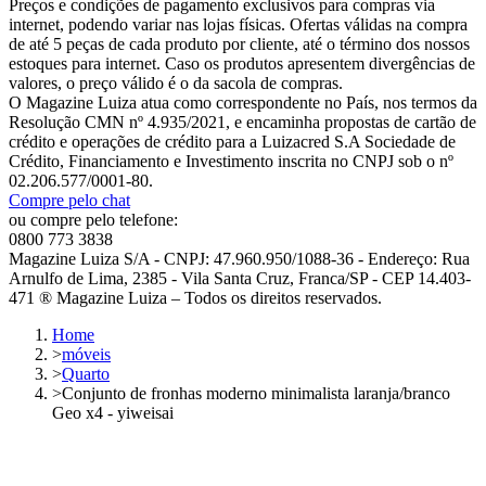
Preços e condições de pagamento exclusivos para compras via
internet, podendo variar nas lojas físicas. Ofertas válidas na compra
de até 5 peças de cada produto por cliente, até o término dos nossos
estoques para internet. Caso os produtos apresentem divergências de
valores, o preço válido é o da sacola de compras.
O Magazine Luiza atua como correspondente no País, nos termos da
Resolução CMN nº 4.935/2021, e encaminha propostas de cartão de
crédito e operações de crédito para a Luizacred S.A Sociedade de
Crédito, Financiamento e Investimento inscrita no CNPJ sob o nº
02.206.577/0001-80.
Compre pelo chat
ou compre pelo telefone:
0800 773 3838
Magazine Luiza S/A - CNPJ: 47.960.950/1088-36 - Endereço: Rua
Arnulfo de Lima, 2385 - Vila Santa Cruz, Franca/SP - CEP 14.403-
471 ® Magazine Luiza – Todos os direitos reservados.
Home
>
móveis
>
Quarto
>
Conjunto de fronhas moderno minimalista laranja/branco
Geo x4 - yiweisai