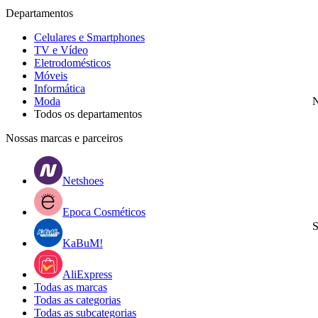
Departamentos
Celulares e Smartphones
TV e Vídeo
Eletrodomésticos
Móveis
Informática
Moda
N
Todos os departamentos
Nossas marcas e parceiros
Netshoes
Epoca Cosméticos
S
KaBuM!
AliExpress
Todas as marcas
Todas as categorias
Todas as subcategorias