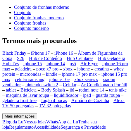
Conjunto de fronhas moderno
Conjunto
Conjunto fronhas moderno
Conjunto fronhas
Conjunto moderno
Termos mais procurados
Black Friday
–
iPhone 17
–
iPhone 16
–
Álbum de Figurinhas da
Copa
–
S26
–
Hub de Conteúdo
–
Hub Celulares
–
Hub Geladeira
–
Hub Tvs
–
iphone 15
–
iphone 14
–
ps5
–
Air Fryer
–
iphone 16 pro
max
–
geladeira
–
poco x7 pro
–
xbox
–
iphone
–
creatina
–
whey
protein
–
microondas
–
kindle
–
iphone 17 pro max
–
iphone 15 pro
max
–
celular samsung
–
iphone 16e
–
xbox series s
–
xiaomi
–
ventilador
–
nintendo switch 2
–
Celular
–
Ar Condicionado Portátil
–
tablet
–
Bicicleta
–
Body Splash
–
jbl
–
redmi note 14
–
tenis nike
–
maquina de lavar roupa
–
liquidificador
–
ipad
–
guarda roupa
–
geladeira frost free
–
fogão 4 bocas
–
Armário de Cozinha
–
Alexa
–
TV 50 polegadas
–
TV 32 polegadas
Mais informações
Blog da Lu
Nossas lojas
WhatsApp da Lu
Tenha sua
loja
Regulamento
Acessibilidade
Segurança e Privacidade