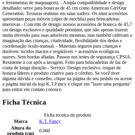
e ferramentas de maquiagem). - Ampla compatibilidade e design
detalhado: serve para bonecas de 45 cm como American Girl/Our
Generation. Texturas realistas em saias xadrez. Os mini acessórios
apresentam peças móveis (zíper de mochila) para brincadeiras
imersivas - Conceito de design: nossos acessórios de boneca de 45,7
cm design exclusivo e qualidade premium, que não apenas trazem
muita diversão para suas adoráveis meninas, mas também cultivam a
imaginação das crianças, criatividade, flexibilidade dos dedos e
coordenação óculo-manual. - Materiais seguros para crianças e
duráveis: tecidos macios e respiráveis + acessórios ecológicos
suaves. Sem bordas afiadas. Passou nos testes de segurança CPSIA.
Resistente à cor após a lavagem. Feito para brincadeiras de faz de
conta de longa duração - Serviço: Design exclusivo, roupas de
boneca líderes e produto criativo para o cérebro. Se você tiver
alguma dúvida e conselho, clique na página do seu pedido ou acesse
a página inicial da loja K.T.Fancy e clique em "fazer uma pergunta"
para entrar em contato conosco
Ficha Técnica
Ficha tecnica do produto
Marca
K.T. Fancy
Altura do
0.060
produto (cm)