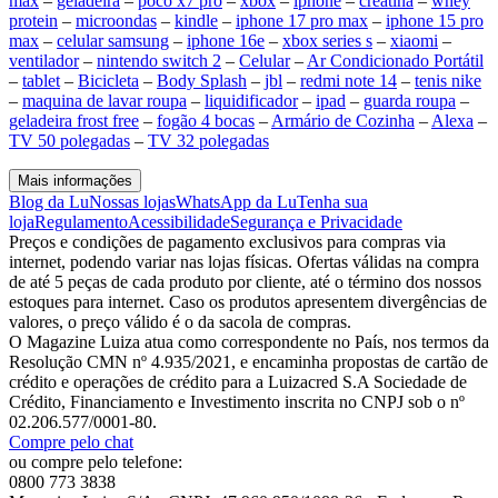
max
–
geladeira
–
poco x7 pro
–
xbox
–
iphone
–
creatina
–
whey
protein
–
microondas
–
kindle
–
iphone 17 pro max
–
iphone 15 pro
max
–
celular samsung
–
iphone 16e
–
xbox series s
–
xiaomi
–
ventilador
–
nintendo switch 2
–
Celular
–
Ar Condicionado Portátil
–
tablet
–
Bicicleta
–
Body Splash
–
jbl
–
redmi note 14
–
tenis nike
–
maquina de lavar roupa
–
liquidificador
–
ipad
–
guarda roupa
–
geladeira frost free
–
fogão 4 bocas
–
Armário de Cozinha
–
Alexa
–
TV 50 polegadas
–
TV 32 polegadas
Mais informações
Blog da Lu
Nossas lojas
WhatsApp da Lu
Tenha sua
loja
Regulamento
Acessibilidade
Segurança e Privacidade
Preços e condições de pagamento exclusivos para compras via
internet, podendo variar nas lojas físicas. Ofertas válidas na compra
de até 5 peças de cada produto por cliente, até o término dos nossos
estoques para internet. Caso os produtos apresentem divergências de
valores, o preço válido é o da sacola de compras.
O Magazine Luiza atua como correspondente no País, nos termos da
Resolução CMN nº 4.935/2021, e encaminha propostas de cartão de
crédito e operações de crédito para a Luizacred S.A Sociedade de
Crédito, Financiamento e Investimento inscrita no CNPJ sob o nº
02.206.577/0001-80.
Compre pelo chat
ou compre pelo telefone:
0800 773 3838