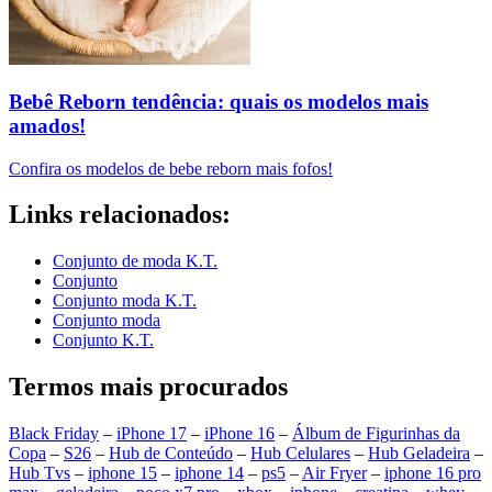
Bebê Reborn tendência: quais os modelos mais
amados!
Confira os modelos de bebe reborn mais fofos!
Links relacionados:
Conjunto de moda K.T.
Conjunto
Conjunto moda K.T.
Conjunto moda
Conjunto K.T.
Termos mais procurados
Black Friday
–
iPhone 17
–
iPhone 16
–
Álbum de Figurinhas da
Copa
–
S26
–
Hub de Conteúdo
–
Hub Celulares
–
Hub Geladeira
–
Hub Tvs
–
iphone 15
–
iphone 14
–
ps5
–
Air Fryer
–
iphone 16 pro