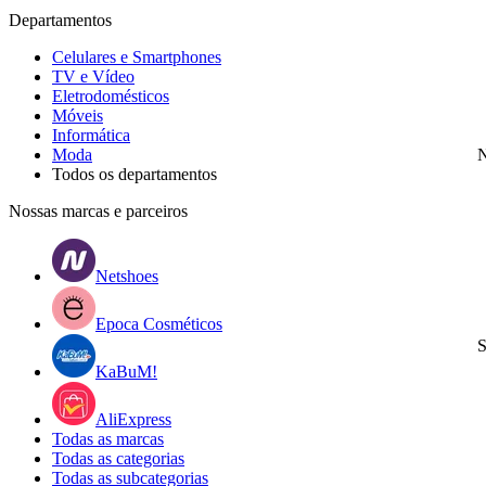
Departamentos
Celulares e Smartphones
TV e Vídeo
Eletrodomésticos
Móveis
Informática
Moda
N
Todos os departamentos
Nossas marcas e parceiros
Netshoes
Epoca Cosméticos
S
KaBuM!
AliExpress
Todas as marcas
Todas as categorias
Todas as subcategorias