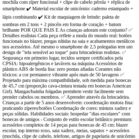
mochila com zíper funcional + clipe de cabelo pérola + réplica de
smartphone ✔️ Material escolar de unicórnio: caderno estampado +
lápis combinando ✔️ Kit de maquiagem de brinde: paleta de
sombras em 2 tons + 2 pincéis em forma de coração + batom
brilhante POR QUE PAIS E As crianças adoram este conjunto? ✅
Detalhes realistas Cada peça reflete a moda do mundo real: botões
funcionais no blazer, pregas nítidas na saia e acabamentos metálicos
nos acessórios. Até mesmo o smartphone de 2,5 polegadas tem um
design de "tela sensível ao toque" para brincadeiras realistas. ✅
Segurança em primeiro lugar, tecidos sempre certificados pela
CPSIA: hipoalergênicos e laváveis na máquina Acessórios de
plástico ABS de borda lisa: zero pontas afiadas Corantes não
tóxicos: a cor permanece vibrante após mais de 50 lavagens ✅
Projetado para máxima compatibilidade, sob medida para bonecas
de 45,7 cm (proporção cava-cintura testada em bonecas American
Girl). Mangas/bainha folgadas permitem vestir facilmente sem
prender cabelos ou membros. ✅ Aprender através da brincadeira.
Crianças a partir de 5 anos desenvolvem: coordenação motora fina:
praticando zíperes/botões Coordenação de cores: mistura xadrez e
peças sólidas. Habilidades sociais: hospedar "dias escolares" com
bonecas de amigos - Conjunto de estilo escolar britânico premium:
acessórios completos de 14 peças para bonecas de 45 cm: blazer
escolar, top interno roxo, saia xadrez, meias, sapatos + acessórios
(mochila, clipe de cabelo, telefone, artigos de papelaria de unicórnio