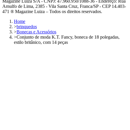
Magazine Luiza S/A - CNPJ: 47.960.950/1088-36 - Endereço: Rua
Arnulfo de Lima, 2385 - Vila Santa Cruz, Franca/SP - CEP 14.403-
471 ® Magazine Luiza – Todos os direitos reservados.
Home
>
brinquedos
>
Bonecas e Acessórios
>
Conjunto de moda K.T. Fancy, boneca de 18 polegadas,
estilo britânico, com 14 peças