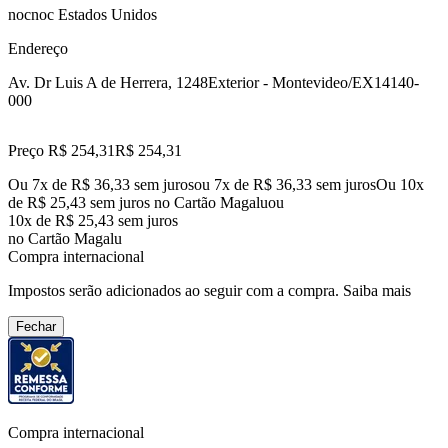
nocnoc Estados Unidos
Endereço
Av. Dr Luis A de Herrera, 1248
Exterior - Montevideo/EX
14140-
000
Preço R$ 254,31
R$
254
,
31
Ou 7x de R$ 36,33 sem juros
ou
7
x de
R$ 36,33
sem juros
Ou 10x
de R$ 25,43 sem juros no Cartão Magalu
ou
10
x de
R$ 25,43
sem juros
no Cartão Magalu
Compra internacional
Impostos serão adicionados ao seguir com a compra.
Saiba mais
Fechar
Compra internacional