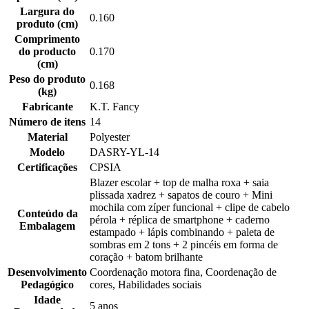
Largura do
0.160
produto (cm)
Comprimento
do producto
0.170
(cm)
Peso do produto
0.168
(kg)
Fabricante
K.T. Fancy
Número de itens
14
Material
Polyester
Modelo
DASRY-YL-14
Certificações
CPSIA
Blazer escolar + top de malha roxa + saia
plissada xadrez + sapatos de couro + Mini
mochila com zíper funcional + clipe de cabelo
Conteúdo da
pérola + réplica de smartphone + caderno
Embalagem
estampado + lápis combinando + paleta de
sombras em 2 tons + 2 pincéis em forma de
coração + batom brilhante
Desenvolvimento
Coordenação motora fina, Coordenação de
Pedagógico
cores, Habilidades sociais
Idade
5 anos