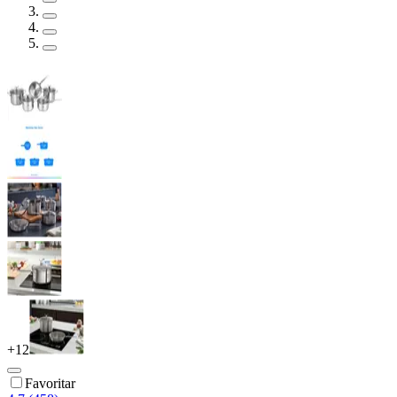
+
12
Favoritar