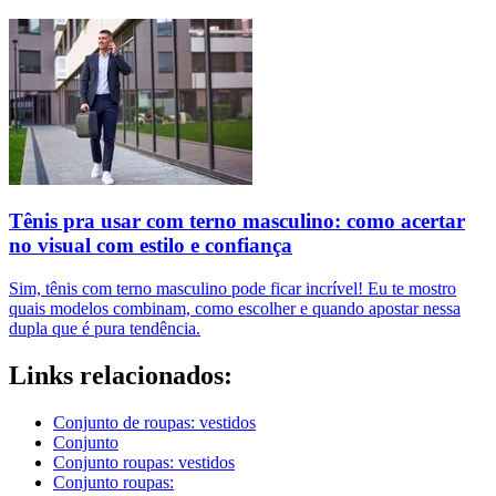
Tênis pra usar com terno masculino: como acertar
no visual com estilo e confiança
Sim, tênis com terno masculino pode ficar incrível! Eu te mostro
quais modelos combinam, como escolher e quando apostar nessa
dupla que é pura tendência.
Links relacionados:
Conjunto de roupas: vestidos
Conjunto
Conjunto roupas: vestidos
Conjunto roupas: