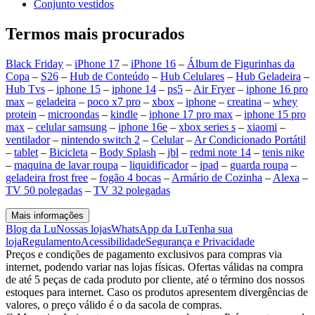
Conjunto vestidos
Termos mais procurados
Black Friday
–
iPhone 17
–
iPhone 16
–
Álbum de Figurinhas da
Copa
–
S26
–
Hub de Conteúdo
–
Hub Celulares
–
Hub Geladeira
–
Hub Tvs
–
iphone 15
–
iphone 14
–
ps5
–
Air Fryer
–
iphone 16 pro
max
–
geladeira
–
poco x7 pro
–
xbox
–
iphone
–
creatina
–
whey
protein
–
microondas
–
kindle
–
iphone 17 pro max
–
iphone 15 pro
max
–
celular samsung
–
iphone 16e
–
xbox series s
–
xiaomi
–
ventilador
–
nintendo switch 2
–
Celular
–
Ar Condicionado Portátil
–
tablet
–
Bicicleta
–
Body Splash
–
jbl
–
redmi note 14
–
tenis nike
–
maquina de lavar roupa
–
liquidificador
–
ipad
–
guarda roupa
–
geladeira frost free
–
fogão 4 bocas
–
Armário de Cozinha
–
Alexa
–
TV 50 polegadas
–
TV 32 polegadas
Mais informações
Blog da Lu
Nossas lojas
WhatsApp da Lu
Tenha sua
loja
Regulamento
Acessibilidade
Segurança e Privacidade
Preços e condições de pagamento exclusivos para compras via
internet, podendo variar nas lojas físicas. Ofertas válidas na compra
de até 5 peças de cada produto por cliente, até o término dos nossos
estoques para internet. Caso os produtos apresentem divergências de
valores, o preço válido é o da sacola de compras.