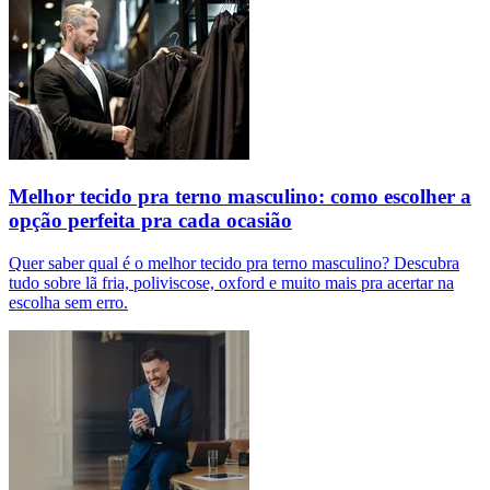
Melhor tecido pra terno masculino: como escolher a
opção perfeita pra cada ocasião
Quer saber qual é o melhor tecido pra terno masculino? Descubra
tudo sobre lã fria, poliviscose, oxford e muito mais pra acertar na
escolha sem erro.