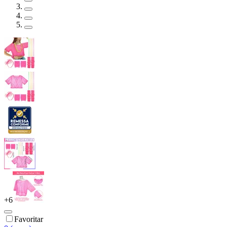
+
6
Favoritar