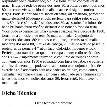
respirabilidade e elasticidade, o que o torna muito confortável de
usar. - Blusa de rede de pesca dos anos 80: a blusa de néon dos anos
80 tem cores vivas, tecido de malha macia e design de ombros
largos. Pode ser enfiado em shorts ou saias, ou amarrado, parecendo
muito elegante! Moderno e rock, perfeito para estilos retrô e dos
anos 80 - Acessórios de festa dos anos 80: acessórios femininos de
néon brilhante farão você se destacar e se tornar o foco da festa.
Você pode experimentar uma viagem apaixonante à década de 1980,
tornando a atmosfera de reunião mais animada - Conjunto de
acessórios dos anos 80: em nosso conjunto, 1 camiseta de malha
moderna dos anos 80, 1 faixa de cabeça, 2 luvas de rede de pesca, 2
protetores de perna e 4 * néon laço. Colorido, moderno e rock.
Perfeito para transformar qualquer roupa em um estilo retrô e dos
anos 80 — Amplamente utilizado: o conjunto de roupas de festa
com tema dos anos 1980 é equipado com faixa de cabeça e pulseira
com luz de néon, que pode ser usado como um conjunto diário de
exercícios e é adequado para atividades ao ar livre, como correr,
caminhar, acampar e viajar. Também é adequado para reuniões com
temas dos anos 80, noites dos anos 80, festas retrô, Halloween e
muito mais
Ficha Técnica
Ficha tecnica do produto