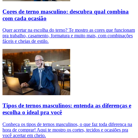
Cores de terno masculino: descubra qual combina
com cada ocasião
Quer acertar na escolha do terno? Te mostro as cores que funcionam
pra trabalho, casamento, formatura e muito mais, com combinações
fáceis e cheias de estilo.
Tipos de ternos masculinos: entenda as diferenças e
escolha o ideal pra você
Conheça os tipos de ternos masculinos, o que faz toda diferença na
hora de comprar! Aqui te mostro os cortes, tecidos e ocasiões pra
você acertar em cheio.