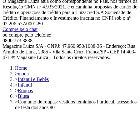
O Magazine Luiza atua como correspondente no País, nos termos da
Resolução CMN nº 4.935/2021, e encaminha propostas de cartão de
crédito e operações de crédito para a Luizacred S.A Sociedade de
Crédito, Financiamento e Investimento inscrita no CNPJ sob o nº
02.206.577/0001-80.
Compre pelo chat
ou compre pelo telefone:
0800 773 3838
Magazine Luiza S/A - CNPJ: 47.960.950/1088-36 - Endereço: Rua
Arnulfo de Lima, 2385 - Vila Santa Cruz, Franca/SP - CEP 14.403-
471 ® Magazine Luiza – Todos os direitos reservados.
Home
>
moda
>
Infantil e Bebês
>
Infantil
>
Roupas
>
Blusa
>
Conjunto de roupas: vestidos femininos Partideal, acessórios
de festa dos anos 80