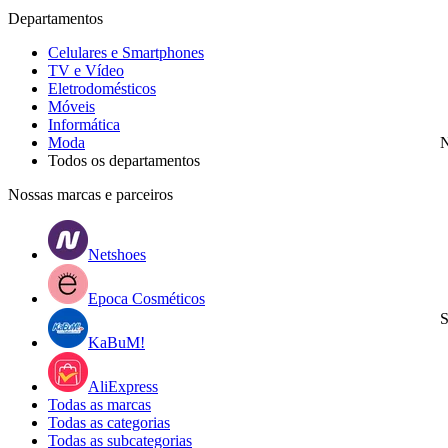
Departamentos
Celulares e Smartphones
TV e Vídeo
Eletrodomésticos
Móveis
Informática
Moda
N
Todos os departamentos
Nossas marcas e parceiros
Netshoes
Epoca Cosméticos
S
KaBuM!
AliExpress
Todas as marcas
Todas as categorias
Todas as subcategorias