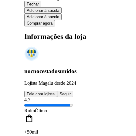
Fechar
Adicionar à sacola
Adicionar à sacola
Comprar agora
Informações da loja
nocnocestadosunidos
Lojista Magalu desde 2024
Fale com lojista
Seguir
4.7
Ruim
Ótimo
+50mil