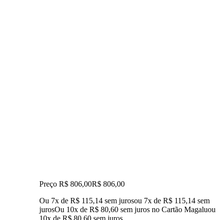
Preço R$ 806,00
R$
806
,
00
Ou 7x de R$ 115,14 sem juros
ou
7
x de
R$ 115,14
sem
juros
Ou 10x de R$ 80,60 sem juros no Cartão Magalu
ou
10
x de
R$ 80,60
sem juros