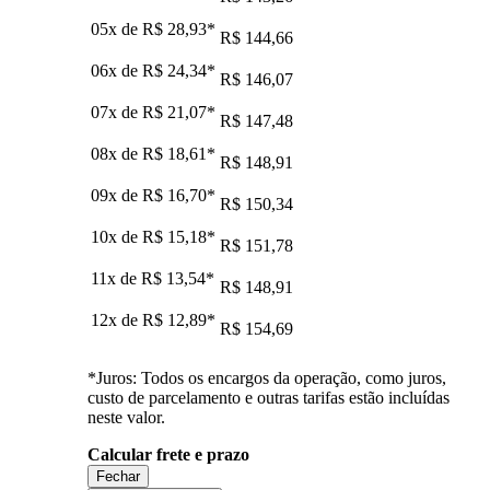
05x de
R$ 28,93
*
R$ 144,66
06x de
R$ 24,34
*
R$ 146,07
07x de
R$ 21,07
*
R$ 147,48
08x de
R$ 18,61
*
R$ 148,91
09x de
R$ 16,70
*
R$ 150,34
10x de
R$ 15,18
*
R$ 151,78
11x de
R$ 13,54
*
R$ 148,91
12x de
R$ 12,89
*
R$ 154,69
*Juros: Todos os encargos da operação, como juros,
custo de parcelamento e outras tarifas estão incluídas
neste valor.
Calcular frete e prazo
Fechar