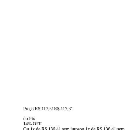
Preço R$ 117,31
R$
117
,
31
no Pix
14% OFF
Ou 1x de R$ 136,41 sem juros
ou
1
x de
R$ 136,41
sem