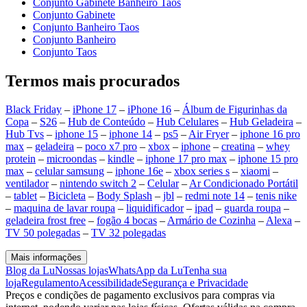
Conjunto Gabinete Banheiro Taos
Conjunto Gabinete
Conjunto Banheiro Taos
Conjunto Banheiro
Conjunto Taos
Termos mais procurados
Black Friday
–
iPhone 17
–
iPhone 16
–
Álbum de Figurinhas da
Copa
–
S26
–
Hub de Conteúdo
–
Hub Celulares
–
Hub Geladeira
–
Hub Tvs
–
iphone 15
–
iphone 14
–
ps5
–
Air Fryer
–
iphone 16 pro
max
–
geladeira
–
poco x7 pro
–
xbox
–
iphone
–
creatina
–
whey
protein
–
microondas
–
kindle
–
iphone 17 pro max
–
iphone 15 pro
max
–
celular samsung
–
iphone 16e
–
xbox series s
–
xiaomi
–
ventilador
–
nintendo switch 2
–
Celular
–
Ar Condicionado Portátil
–
tablet
–
Bicicleta
–
Body Splash
–
jbl
–
redmi note 14
–
tenis nike
–
maquina de lavar roupa
–
liquidificador
–
ipad
–
guarda roupa
–
geladeira frost free
–
fogão 4 bocas
–
Armário de Cozinha
–
Alexa
–
TV 50 polegadas
–
TV 32 polegadas
Mais informações
Blog da Lu
Nossas lojas
WhatsApp da Lu
Tenha sua
loja
Regulamento
Acessibilidade
Segurança e Privacidade
Preços e condições de pagamento exclusivos para compras via