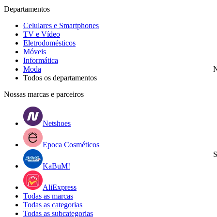
Departamentos
Celulares e Smartphones
TV e Vídeo
Eletrodomésticos
Móveis
Informática
Moda
N
Todos os departamentos
Nossas marcas e parceiros
Netshoes
Epoca Cosméticos
S
KaBuM!
AliExpress
Todas as marcas
Todas as categorias
Todas as subcategorias