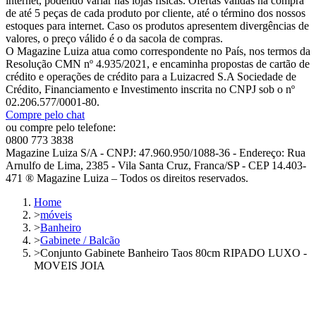
internet, podendo variar nas lojas físicas. Ofertas válidas na compra
de até 5 peças de cada produto por cliente, até o término dos nossos
estoques para internet. Caso os produtos apresentem divergências de
valores, o preço válido é o da sacola de compras.
O Magazine Luiza atua como correspondente no País, nos termos da
Resolução CMN nº 4.935/2021, e encaminha propostas de cartão de
crédito e operações de crédito para a Luizacred S.A Sociedade de
Crédito, Financiamento e Investimento inscrita no CNPJ sob o nº
02.206.577/0001-80.
Compre pelo chat
ou compre pelo telefone:
0800 773 3838
Magazine Luiza S/A - CNPJ: 47.960.950/1088-36 - Endereço: Rua
Arnulfo de Lima, 2385 - Vila Santa Cruz, Franca/SP - CEP 14.403-
471 ® Magazine Luiza – Todos os direitos reservados.
Home
>
móveis
>
Banheiro
>
Gabinete / Balcão
>
Conjunto Gabinete Banheiro Taos 80cm RIPADO LUXO -
MOVEIS JOIA