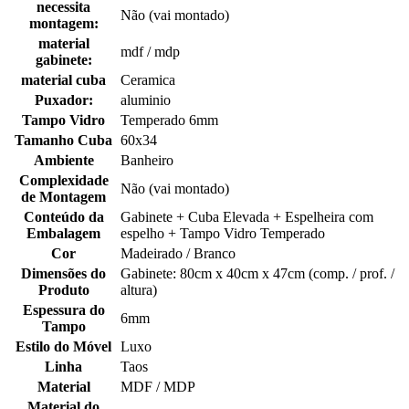
necessita
Não (vai montado)
montagem:
material
mdf / mdp
gabinete:
material cuba
Ceramica
Puxador:
aluminio
Tampo Vidro
Temperado 6mm
Tamanho Cuba
60x34
Ambiente
Banheiro
Complexidade
Não (vai montado)
de Montagem
Conteúdo da
Gabinete + Cuba Elevada + Espelheira com
Embalagem
espelho + Tampo Vidro Temperado
Cor
Madeirado / Branco
Dimensões do
Gabinete: 80cm x 40cm x 47cm (comp. / prof. /
Produto
altura)
Espessura do
6mm
Tampo
Estilo do Móvel
Luxo
Linha
Taos
Material
MDF / MDP
Material do