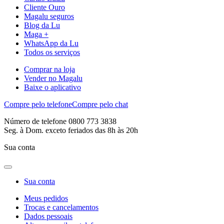
Cliente Ouro
Magalu seguros
Blog da Lu
Maga +
WhatsApp da Lu
Todos os serviços
Comprar na loja
Vender no Magalu
Baixe o aplicativo
Compre pelo telefone
Compre pelo chat
Número de telefone 0800 773 3838
Seg. à Dom. exceto feriados das 8h às 20h
Sua conta
Sua conta
Meus pedidos
Trocas e cancelamentos
Dados pessoais