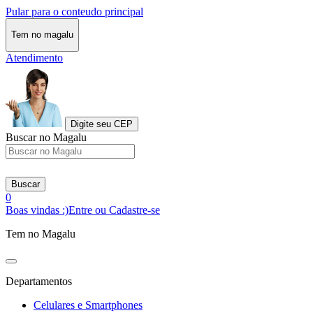
Pular para o conteudo principal
Tem no magalu
Atendimento
Digite seu CEP
Buscar no Magalu
Buscar
0
Boas vindas :)
Entre ou Cadastre-se
Tem no Magalu
Departamentos
Celulares e Smartphones