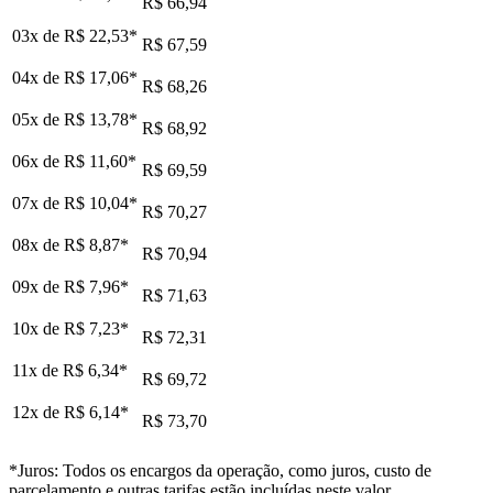
R$ 66,94
03x de
R$ 22,53
*
R$ 67,59
04x de
R$ 17,06
*
R$ 68,26
05x de
R$ 13,78
*
R$ 68,92
06x de
R$ 11,60
*
R$ 69,59
07x de
R$ 10,04
*
R$ 70,27
08x de
R$ 8,87
*
R$ 70,94
09x de
R$ 7,96
*
R$ 71,63
10x de
R$ 7,23
*
R$ 72,31
11x de
R$ 6,34
*
R$ 69,72
12x de
R$ 6,14
*
R$ 73,70
*Juros: Todos os encargos da operação, como juros, custo de
parcelamento e outras tarifas estão incluídas neste valor.