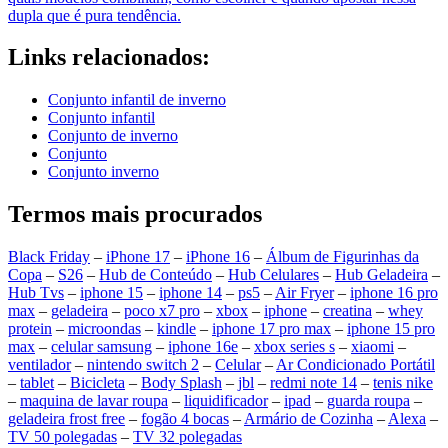
dupla que é pura tendência.
Links relacionados:
Conjunto infantil de inverno
Conjunto infantil
Conjunto de inverno
Conjunto
Conjunto inverno
Termos mais procurados
Black Friday
–
iPhone 17
–
iPhone 16
–
Álbum de Figurinhas da
Copa
–
S26
–
Hub de Conteúdo
–
Hub Celulares
–
Hub Geladeira
–
Hub Tvs
–
iphone 15
–
iphone 14
–
ps5
–
Air Fryer
–
iphone 16 pro
max
–
geladeira
–
poco x7 pro
–
xbox
–
iphone
–
creatina
–
whey
protein
–
microondas
–
kindle
–
iphone 17 pro max
–
iphone 15 pro
max
–
celular samsung
–
iphone 16e
–
xbox series s
–
xiaomi
–
ventilador
–
nintendo switch 2
–
Celular
–
Ar Condicionado Portátil
–
tablet
–
Bicicleta
–
Body Splash
–
jbl
–
redmi note 14
–
tenis nike
–
maquina de lavar roupa
–
liquidificador
–
ipad
–
guarda roupa
–
geladeira frost free
–
fogão 4 bocas
–
Armário de Cozinha
–
Alexa
–
TV 50 polegadas
–
TV 32 polegadas