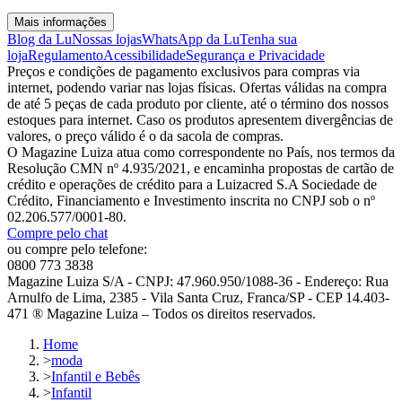
Mais informações
Blog da Lu
Nossas lojas
WhatsApp da Lu
Tenha sua
loja
Regulamento
Acessibilidade
Segurança e Privacidade
Preços e condições de pagamento exclusivos para compras via
internet, podendo variar nas lojas físicas. Ofertas válidas na compra
de até 5 peças de cada produto por cliente, até o término dos nossos
estoques para internet. Caso os produtos apresentem divergências de
valores, o preço válido é o da sacola de compras.
O Magazine Luiza atua como correspondente no País, nos termos da
Resolução CMN nº 4.935/2021, e encaminha propostas de cartão de
crédito e operações de crédito para a Luizacred S.A Sociedade de
Crédito, Financiamento e Investimento inscrita no CNPJ sob o nº
02.206.577/0001-80.
Compre pelo chat
ou compre pelo telefone:
0800 773 3838
Magazine Luiza S/A - CNPJ: 47.960.950/1088-36 - Endereço: Rua
Arnulfo de Lima, 2385 - Vila Santa Cruz, Franca/SP - CEP 14.403-
471 ® Magazine Luiza – Todos os direitos reservados.
Home
>
moda
>
Infantil e Bebês
>
Infantil