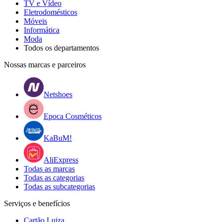
TV e Vídeo
Eletrodomésticos
Móveis
Informática
Moda
Todos os departamentos
Nossas marcas e parceiros
Netshoes
Epoca Cosméticos
KaBuM!
AliExpress
Todas as marcas
Todas as categorias
Todas as subcategorias
Serviços e benefícios
Cartão Luiza