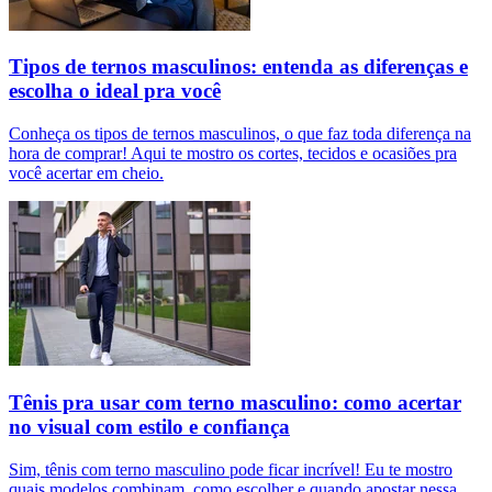
Tipos de ternos masculinos: entenda as diferenças e
escolha o ideal pra você
Conheça os tipos de ternos masculinos, o que faz toda diferença na
hora de comprar! Aqui te mostro os cortes, tecidos e ocasiões pra
você acertar em cheio.
Tênis pra usar com terno masculino: como acertar
no visual com estilo e confiança
Sim, tênis com terno masculino pode ficar incrível! Eu te mostro
quais modelos combinam, como escolher e quando apostar nessa