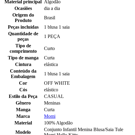
Material principal
Algodão
Ocasiões
dia a dia
Origem do
Brasil
Produto
Peças incluídas
1 blusa 1 saia
Quantidade de
1 PEÇA
peças
Tipo de
Curto
comprimento
Tipo de manga
Curta
Cintura
elástica
Conteúdo da
1 blusa 1 saia
Embalagem
Cor
OFF WHITE
Cós
elástico
Estilo da Peça
CASUAL
Gênero
Meninas
Manga
Curta
Marca
Momi
Material
100% Algodão
Conjunto Infantil Menina Blusa/Saia Tule
Modelo
Momi Hello Kitty