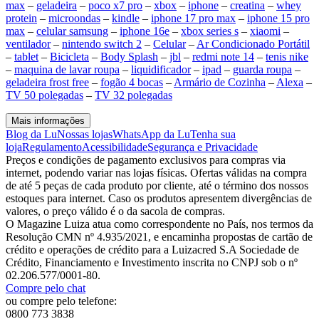
max
–
geladeira
–
poco x7 pro
–
xbox
–
iphone
–
creatina
–
whey
protein
–
microondas
–
kindle
–
iphone 17 pro max
–
iphone 15 pro
max
–
celular samsung
–
iphone 16e
–
xbox series s
–
xiaomi
–
ventilador
–
nintendo switch 2
–
Celular
–
Ar Condicionado Portátil
–
tablet
–
Bicicleta
–
Body Splash
–
jbl
–
redmi note 14
–
tenis nike
–
maquina de lavar roupa
–
liquidificador
–
ipad
–
guarda roupa
–
geladeira frost free
–
fogão 4 bocas
–
Armário de Cozinha
–
Alexa
–
TV 50 polegadas
–
TV 32 polegadas
Mais informações
Blog da Lu
Nossas lojas
WhatsApp da Lu
Tenha sua
loja
Regulamento
Acessibilidade
Segurança e Privacidade
Preços e condições de pagamento exclusivos para compras via
internet, podendo variar nas lojas físicas. Ofertas válidas na compra
de até 5 peças de cada produto por cliente, até o término dos nossos
estoques para internet. Caso os produtos apresentem divergências de
valores, o preço válido é o da sacola de compras.
O Magazine Luiza atua como correspondente no País, nos termos da
Resolução CMN nº 4.935/2021, e encaminha propostas de cartão de
crédito e operações de crédito para a Luizacred S.A Sociedade de
Crédito, Financiamento e Investimento inscrita no CNPJ sob o nº
02.206.577/0001-80.
Compre pelo chat
ou compre pelo telefone:
0800 773 3838