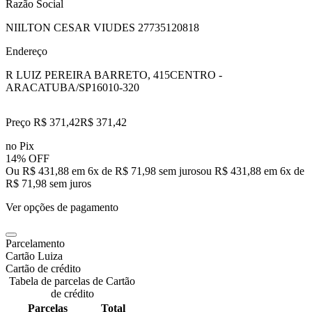
Razão Social
NIILTON CESAR VIUDES 27735120818
Endereço
R LUIZ PEREIRA BARRETO, 415
CENTRO -
ARACATUBA/SP
16010-320
Preço R$ 371,42
R$
371
,
42
no Pix
14% OFF
Ou R$ 431,88 em 6x de R$ 71,98 sem juros
ou
R$ 431,88
em
6
x de
R$ 71,98
sem juros
Ver opções de pagamento
Parcelamento
Cartão Luiza
Cartão de crédito
Tabela de parcelas de Cartão
de crédito
Parcelas
Total