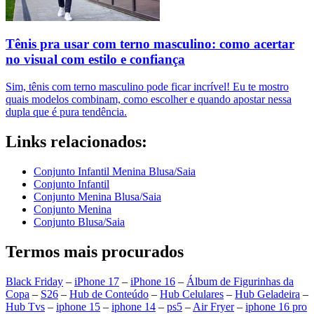
Tênis pra usar com terno masculino: como acertar
no visual com estilo e confiança
Sim, tênis com terno masculino pode ficar incrível! Eu te mostro
quais modelos combinam, como escolher e quando apostar nessa
dupla que é pura tendência.
Links relacionados:
Conjunto Infantil Menina Blusa/Saia
Conjunto Infantil
Conjunto Menina Blusa/Saia
Conjunto Menina
Conjunto Blusa/Saia
Termos mais procurados
Black Friday
–
iPhone 17
–
iPhone 16
–
Álbum de Figurinhas da
Copa
–
S26
–
Hub de Conteúdo
–
Hub Celulares
–
Hub Geladeira
–
Hub Tvs
–
iphone 15
–
iphone 14
–
ps5
–
Air Fryer
–
iphone 16 pro