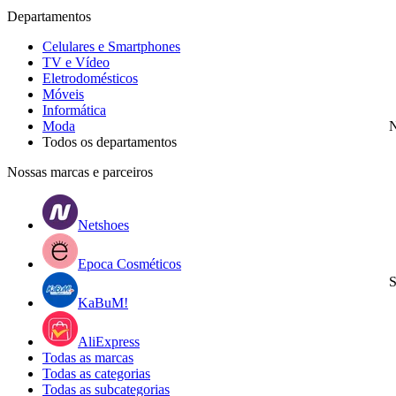
Departamentos
Celulares e Smartphones
TV e Vídeo
Eletrodomésticos
Móveis
Informática
Moda
N
Todos os departamentos
Nossas marcas e parceiros
Netshoes
Epoca Cosméticos
S
KaBuM!
AliExpress
Todas as marcas
Todas as categorias
Todas as subcategorias