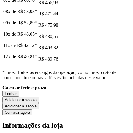
07x de
R$ 66,70
*
R$ 466,93
08x de
R$ 58,93
*
R$ 471,44
09x de
R$ 52,89
*
R$ 475,98
10x de
R$ 48,05
*
R$ 480,55
11x de
R$ 42,12
*
R$ 463,32
12x de
R$ 40,81
*
R$ 489,76
*Juros: Todos os encargos da operação, como juros, custo de
parcelamento e outras tarifas estão incluídas neste valor.
Calcular frete e prazo
Fechar
Adicionar à sacola
Adicionar à sacola
Comprar agora
Informações da loja