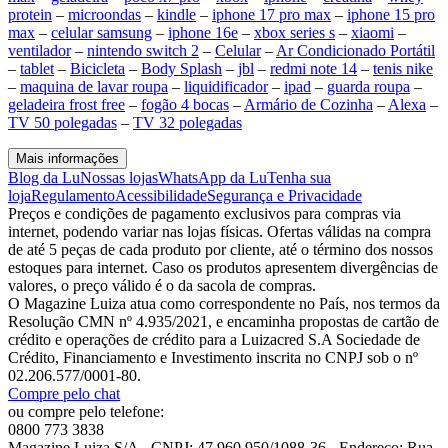
protein
–
microondas
–
kindle
–
iphone 17 pro max
–
iphone 15 pro
max
–
celular samsung
–
iphone 16e
–
xbox series s
–
xiaomi
–
ventilador
–
nintendo switch 2
–
Celular
–
Ar Condicionado Portátil
–
tablet
–
Bicicleta
–
Body Splash
–
jbl
–
redmi note 14
–
tenis nike
–
maquina de lavar roupa
–
liquidificador
–
ipad
–
guarda roupa
–
geladeira frost free
–
fogão 4 bocas
–
Armário de Cozinha
–
Alexa
–
TV 50 polegadas
–
TV 32 polegadas
Mais informações
Blog da Lu
Nossas lojas
WhatsApp da Lu
Tenha sua
loja
Regulamento
Acessibilidade
Segurança e Privacidade
Preços e condições de pagamento exclusivos para compras via
internet, podendo variar nas lojas físicas. Ofertas válidas na compra
de até 5 peças de cada produto por cliente, até o término dos nossos
estoques para internet. Caso os produtos apresentem divergências de
valores, o preço válido é o da sacola de compras.
O Magazine Luiza atua como correspondente no País, nos termos da
Resolução CMN nº 4.935/2021, e encaminha propostas de cartão de
crédito e operações de crédito para a Luizacred S.A Sociedade de
Crédito, Financiamento e Investimento inscrita no CNPJ sob o nº
02.206.577/0001-80.
Compre pelo chat
ou compre pelo telefone:
0800 773 3838
Magazine Luiza S/A - CNPJ: 47.960.950/1088-36 - Endereço: Rua