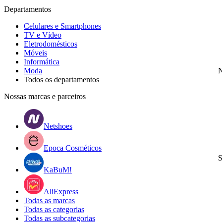
Departamentos
Celulares e Smartphones
TV e Vídeo
Eletrodomésticos
Móveis
Informática
Moda
N
Todos os departamentos
Nossas marcas e parceiros
Netshoes
Epoca Cosméticos
S
KaBuM!
AliExpress
Todas as marcas
Todas as categorias
Todas as subcategorias