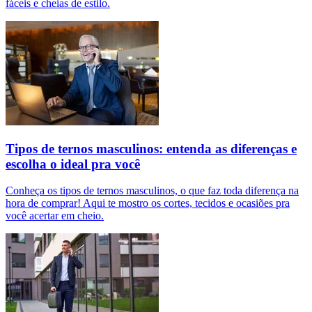
fáceis e cheias de estilo.
Tipos de ternos masculinos: entenda as diferenças e
escolha o ideal pra você
Conheça os tipos de ternos masculinos, o que faz toda diferença na
hora de comprar! Aqui te mostro os cortes, tecidos e ocasiões pra
você acertar em cheio.