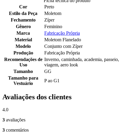
Ficha tecnica do produto
Cor
Preto
Estilo da Peça
Moletom
Fechamento
Zíper
Gênero
Feminino
Marca
Fabricação Própria
Material
Moletom Flanelado
Modelo
Conjunto com Zíper
Produção
Fabricação Própria
Recomendações de
Inverno, caminhada, academia, passeio,
Uso
viagem, aero look
Tamanho
GG
Tamanho para
P ao G1
Vestuário
Avaliações dos clientes
4.0
3
avaliações
3
comentários