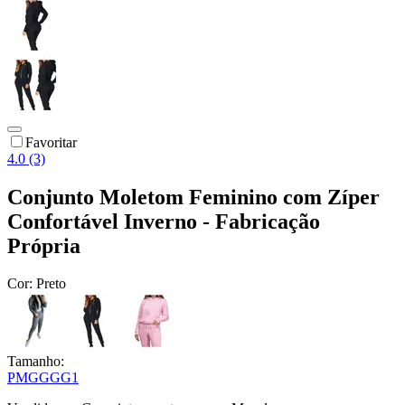
Favoritar
4.0 (3)
Conjunto Moletom Feminino com Zíper
Confortável Inverno - Fabricação
Própria
Cor:
Preto
Tamanho:
P
M
G
GG
G1