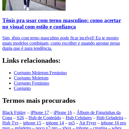
Tênis pra usar com terno masculino: como acertar
no visual com estilo e confiança
Sim, tênis com terno masculino pode ficar incrível! Eu te mostro
quais modelos combinam, como escolher e quando apostar nessa
dupla que é pura tendência.
Links relacionados:
Conjunto Moletom Feminino
Conjunto Moletom
Conjunto Feminino
Conjunto
Termos mais procurados
Black Friday
–
iPhone 17
–
iPhone 16
–
Álbum de Figurinhas da
Copa
–
S26
–
Hub de Conteúdo
–
Hub Celulares
–
Hub Geladeira
–
Hub Tvs
–
iphone 15
–
iphone 14
–
ps5
–
Air Fryer
–
iphone 16 pro
max
–
geladeira
–
poco x7 pro
–
xbox
–
iphone
–
creatina
–
whey