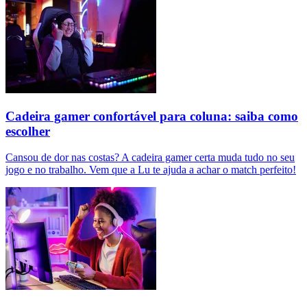
Cadeira gamer confortável para coluna: saiba como
escolher
Cansou de dor nas costas? A cadeira gamer certa muda tudo no seu
jogo e no trabalho. Vem que a Lu te ajuda a achar o match perfeito!