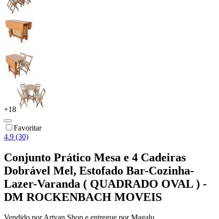
+
18
Favoritar
4.9 (30)
Conjunto Prático Mesa e 4 Cadeiras
Dobrável Mel, Estofado Bar-Cozinha-
Lazer-Varanda ( QUADRADO OVAL ) -
DM ROCKENBACH MOVEIS
Vendido por
Artvan Shop
e entregue por
Magalu