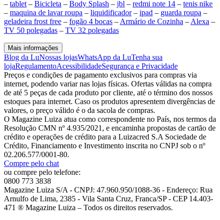
–
tablet
–
Bicicleta
–
Body Splash
–
jbl
–
redmi note 14
–
tenis nike
–
maquina de lavar roupa
–
liquidificador
–
ipad
–
guarda roupa
–
geladeira frost free
–
fogão 4 bocas
–
Armário de Cozinha
–
Alexa
–
TV 50 polegadas
–
TV 32 polegadas
Mais informações
Blog da Lu
Nossas lojas
WhatsApp da Lu
Tenha sua
loja
Regulamento
Acessibilidade
Segurança e Privacidade
Preços e condições de pagamento exclusivos para compras via
internet, podendo variar nas lojas físicas. Ofertas válidas na compra
de até 5 peças de cada produto por cliente, até o término dos nossos
estoques para internet. Caso os produtos apresentem divergências de
valores, o preço válido é o da sacola de compras.
O Magazine Luiza atua como correspondente no País, nos termos da
Resolução CMN nº 4.935/2021, e encaminha propostas de cartão de
crédito e operações de crédito para a Luizacred S.A Sociedade de
Crédito, Financiamento e Investimento inscrita no CNPJ sob o nº
02.206.577/0001-80.
Compre pelo chat
ou compre pelo telefone:
0800 773 3838
Magazine Luiza S/A - CNPJ: 47.960.950/1088-36 - Endereço: Rua
Arnulfo de Lima, 2385 - Vila Santa Cruz, Franca/SP - CEP 14.403-
471 ® Magazine Luiza – Todos os direitos reservados.