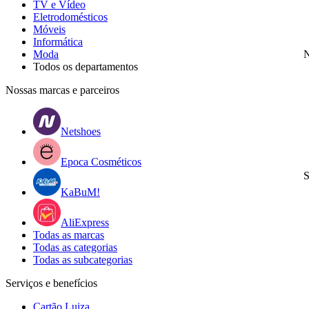
TV e Vídeo
Eletrodomésticos
Móveis
Informática
Moda
N
Todos os departamentos
Nossas marcas e parceiros
Netshoes
Epoca Cosméticos
S
KaBuM!
AliExpress
Todas as marcas
Todas as categorias
Todas as subcategorias
Serviços e benefícios
Cartão Luiza