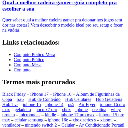
Qual a melhor cadeira gamer: guia completo pra
escolher a sua
Quer saber qual a melhor cadeira gamer pra detonar nos jogos sem
dor nas costas? Vem descobrir o modelo ideal pro seu setup e focar
na vitória!
Links relacionados:
Conjunto Prático Mesa
Conjunto Prático
Conjunto Mesa
Conjunto
Termos mais procurados
Black Friday
–
iPhone 17
–
iPhone 16
–
Álbum de Figurinhas da
Copa
–
S26
–
Hub de Conteúdo
–
Hub Celulares
–
Hub Geladeira
–
Hub Tvs
–
iphone 15
–
iphone 14
–
ps5
–
Air Fryer
–
iphone 16 pro
max
–
geladeira
–
poco x7 pro
–
xbox
–
iphone
–
creatina
–
whey
protein
–
microondas
–
kindle
–
iphone 17 pro max
–
iphone 15 pro
max
–
celular samsung
–
iphone 16e
–
xbox series s
–
xiaomi
–
ventilador
–
nintendo switch 2
–
Celular
–
Ar Condicionado Portátil