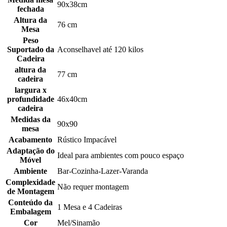
90x38cm
fechada
Altura da
76 cm
Mesa
Peso
Suportado da
Aconselhavel até 120 kilos
Cadeira
altura da
77 cm
cadeira
largura x
profundidade
46x40cm
cadeira
Medidas da
90x90
mesa
Acabamento
Rústico Impacável
Adaptação do
Ideal para ambientes com pouco espaço
Móvel
Ambiente
Bar-Cozinha-Lazer-Varanda
Complexidade
Não requer montagem
de Montagem
Conteúdo da
1 Mesa e 4 Cadeiras
Embalagem
Cor
Mel/Sinamão