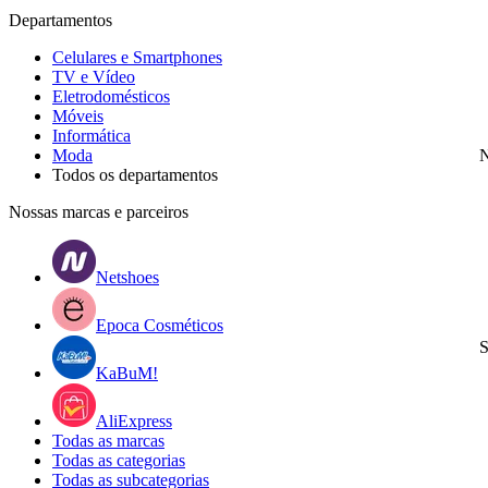
Departamentos
Celulares e Smartphones
TV e Vídeo
Eletrodomésticos
Móveis
Informática
Moda
N
Todos os departamentos
Nossas marcas e parceiros
Netshoes
Epoca Cosméticos
S
KaBuM!
AliExpress
Todas as marcas
Todas as categorias
Todas as subcategorias