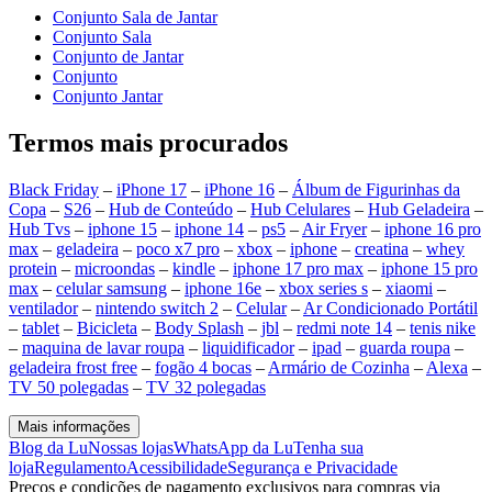
Conjunto Sala de Jantar
Conjunto Sala
Conjunto de Jantar
Conjunto
Conjunto Jantar
Termos mais procurados
Black Friday
–
iPhone 17
–
iPhone 16
–
Álbum de Figurinhas da
Copa
–
S26
–
Hub de Conteúdo
–
Hub Celulares
–
Hub Geladeira
–
Hub Tvs
–
iphone 15
–
iphone 14
–
ps5
–
Air Fryer
–
iphone 16 pro
max
–
geladeira
–
poco x7 pro
–
xbox
–
iphone
–
creatina
–
whey
protein
–
microondas
–
kindle
–
iphone 17 pro max
–
iphone 15 pro
max
–
celular samsung
–
iphone 16e
–
xbox series s
–
xiaomi
–
ventilador
–
nintendo switch 2
–
Celular
–
Ar Condicionado Portátil
–
tablet
–
Bicicleta
–
Body Splash
–
jbl
–
redmi note 14
–
tenis nike
–
maquina de lavar roupa
–
liquidificador
–
ipad
–
guarda roupa
–
geladeira frost free
–
fogão 4 bocas
–
Armário de Cozinha
–
Alexa
–
TV 50 polegadas
–
TV 32 polegadas
Mais informações
Blog da Lu
Nossas lojas
WhatsApp da Lu
Tenha sua
loja
Regulamento
Acessibilidade
Segurança e Privacidade
Preços e condições de pagamento exclusivos para compras via