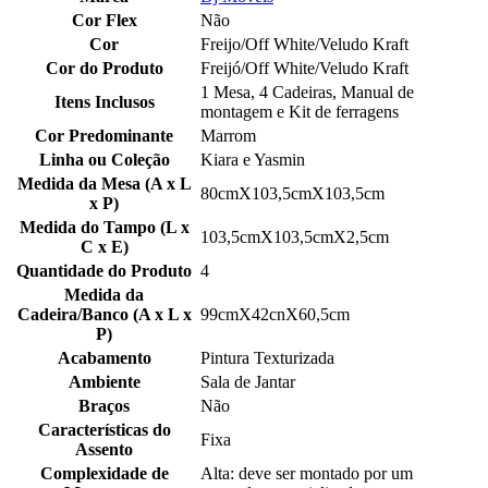
Cor Flex
Não
Cor
Freijo/Off White/Veludo Kraft
Cor do Produto
Freijó/Off White/Veludo Kraft
1 Mesa, 4 Cadeiras, Manual de
Itens Inclusos
montagem e Kit de ferragens
Cor Predominante
Marrom
Linha ou Coleção
Kiara e Yasmin
Medida da Mesa (A x L
80cmX103,5cmX103,5cm
x P)
Medida do Tampo (L x
103,5cmX103,5cmX2,5cm
C x E)
Quantidade do Produto
4
Medida da
Cadeira/Banco (A x L x
99cmX42cnX60,5cm
P)
Acabamento
Pintura Texturizada
Ambiente
Sala de Jantar
Braços
Não
Características do
Fixa
Assento
Complexidade de
Alta: deve ser montado por um