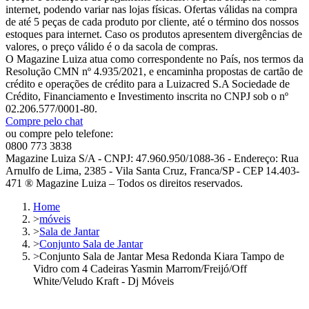
internet, podendo variar nas lojas físicas. Ofertas válidas na compra
de até 5 peças de cada produto por cliente, até o término dos nossos
estoques para internet. Caso os produtos apresentem divergências de
valores, o preço válido é o da sacola de compras.
O Magazine Luiza atua como correspondente no País, nos termos da
Resolução CMN nº 4.935/2021, e encaminha propostas de cartão de
crédito e operações de crédito para a Luizacred S.A Sociedade de
Crédito, Financiamento e Investimento inscrita no CNPJ sob o nº
02.206.577/0001-80.
Compre pelo chat
ou compre pelo telefone:
0800 773 3838
Magazine Luiza S/A - CNPJ: 47.960.950/1088-36 - Endereço: Rua
Arnulfo de Lima, 2385 - Vila Santa Cruz, Franca/SP - CEP 14.403-
471 ® Magazine Luiza – Todos os direitos reservados.
Home
>
móveis
>
Sala de Jantar
>
Conjunto Sala de Jantar
>
Conjunto Sala de Jantar Mesa Redonda Kiara Tampo de
Vidro com 4 Cadeiras Yasmin Marrom/Freijó/Off
White/Veludo Kraft - Dj Móveis