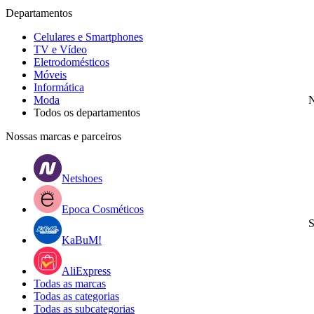
Departamentos
Celulares e Smartphones
TV e Vídeo
Eletrodomésticos
Móveis
Informática
Moda
N
Todos os departamentos
Nossas marcas e parceiros
Netshoes
Epoca Cosméticos
S
KaBuM!
AliExpress
Todas as marcas
Todas as categorias
Todas as subcategorias