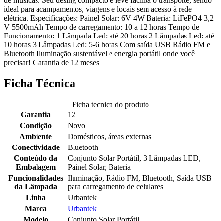
de músicas. Seu desing compacto e leve facilita o transporte, sendo
ideal para acampamentos, viagens e locais sem acesso à rede
elétrica. Especificações: Painel Solar: 6V 4W Bateria: LiFePO4 3,2
V 5500mAh Tempo de carregamento: 10 a 12 horas Tempo de
Funcionamento: 1 Lâmpada Led: até 20 horas 2 Lâmpadas Led: até
10 horas 3 Lâmpadas Led: 5-6 horas Com saída USB Rádio FM e
Bluetooth Iluminação sustentável e energia portátil onde você
precisar! Garantia de 12 meses
Ficha Técnica
Ficha tecnica do produto
Garantia
12
Condição
Novo
Ambiente
Domésticos, áreas externas
Conectividade
Bluetooth
Conteúdo da
Conjunto Solar Portátil, 3 Lâmpadas LED,
Embalagem
Painel Solar, Bateria
Funcionalidades
Iluminação, Rádio FM, Bluetooth, Saída USB
da Lâmpada
para carregamento de celulares
Linha
Urbantek
Marca
Urbantek
Modelo
Conjunto Solar Portátil