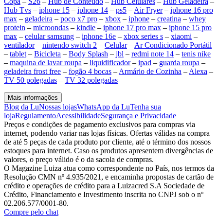
Copa
–
S26
–
Hub de Conteúdo
–
Hub Celulares
–
Hub Geladeira
–
Hub Tvs
–
iphone 15
–
iphone 14
–
ps5
–
Air Fryer
–
iphone 16 pro
max
–
geladeira
–
poco x7 pro
–
xbox
–
iphone
–
creatina
–
whey
protein
–
microondas
–
kindle
–
iphone 17 pro max
–
iphone 15 pro
max
–
celular samsung
–
iphone 16e
–
xbox series s
–
xiaomi
–
ventilador
–
nintendo switch 2
–
Celular
–
Ar Condicionado Portátil
–
tablet
–
Bicicleta
–
Body Splash
–
jbl
–
redmi note 14
–
tenis nike
–
maquina de lavar roupa
–
liquidificador
–
ipad
–
guarda roupa
–
geladeira frost free
–
fogão 4 bocas
–
Armário de Cozinha
–
Alexa
–
TV 50 polegadas
–
TV 32 polegadas
Mais informações
Blog da Lu
Nossas lojas
WhatsApp da Lu
Tenha sua
loja
Regulamento
Acessibilidade
Segurança e Privacidade
Preços e condições de pagamento exclusivos para compras via
internet, podendo variar nas lojas físicas. Ofertas válidas na compra
de até 5 peças de cada produto por cliente, até o término dos nossos
estoques para internet. Caso os produtos apresentem divergências de
valores, o preço válido é o da sacola de compras.
O Magazine Luiza atua como correspondente no País, nos termos da
Resolução CMN nº 4.935/2021, e encaminha propostas de cartão de
crédito e operações de crédito para a Luizacred S.A Sociedade de
Crédito, Financiamento e Investimento inscrita no CNPJ sob o nº
02.206.577/0001-80.
Compre pelo chat