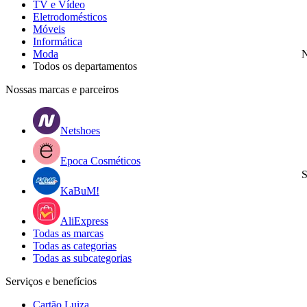
TV e Vídeo
Eletrodomésticos
Móveis
Informática
Moda
N
Todos os departamentos
Nossas marcas e parceiros
Netshoes
Epoca Cosméticos
S
KaBuM!
AliExpress
Todas as marcas
Todas as categorias
Todas as subcategorias
Serviços e benefícios
Cartão Luiza