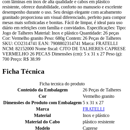
com lâminas em inox de alta qualidade e cabos em plástico
resistente, oferece durabilidade, conforto no manuseio e excelente
desempenho durante o uso. Seu design elegante com acabamento
granitado proporciona um visual diferenciado, perfeito para compor
mesas mais sofisticadas e bonitas. Fácil de limpar, é ideal para uso
diário em refeições com família e convidados. Especificações: Tipo:
Jogo de Talheres Material: Inox e plástico Quantidade: 26 peças
Cor: Vermelho granito Peso: 680g Contem: 26 Peças de Talheres
SKU: CO2314741 EAN: 7908802314741 Marca: FRATELLI
NCM: 82152000 Nome fiscal: CJTO DE TALHERES CAPRESE
VERMELHO 26 PECAS Dimensões (cm): 5 x 31 x 27 Peso (g):
700 Preço: R$ 38.99
Ficha Técnica
Ficha tecnica do produto
Conteúdo da Embalagem
26 Peças de Talheres
Cor
Vermelho granito
Dimensões do Produto com Embalagem
5 x 31 x 27
Marca
FRATELLI
Material
Inox e plástico
Material do Cabo
plástico resistente
Modelo
Caprese