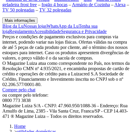
geladeira frost free
–
fogão 4 bocas
–
Armário de Cozinha
–
Alexa
–
TV 50 polegadas
–
TV 32 polegadas
Mais informações
Blog da Lu
Nossas lojas
WhatsApp da Lu
Tenha sua
loja
Regulamento
Acessibilidade
Segurança e Privacidade
Preços e condições de pagamento exclusivos para compras via
internet, podendo variar nas lojas físicas. Ofertas válidas na compra
de até 5 peças de cada produto por cliente, até o término dos nossos
estoques para internet. Caso os produtos apresentem divergências de
valores, o preço válido é o da sacola de compras.
O Magazine Luiza atua como correspondente no País, nos termos da
Resolução CMN nº 4.935/2021, e encaminha propostas de cartão de
crédito e operações de crédito para a Luizacred S.A Sociedade de
Crédito, Financiamento e Investimento inscrita no CNPJ sob o nº
02.206.577/0001-80.
Compre pelo chat
ou compre pelo telefone:
0800 773 3838
Magazine Luiza S/A - CNPJ: 47.960.950/1088-36 - Endereço: Rua
Arnulfo de Lima, 2385 - Vila Santa Cruz, Franca/SP - CEP 14.403-
471 ® Magazine Luiza – Todos os direitos reservados.
Home
>
utilidades domésticas