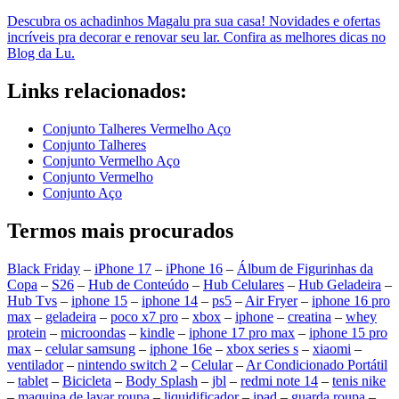
Descubra os achadinhos Magalu pra sua casa! Novidades e ofertas
incríveis pra decorar e renovar seu lar. Confira as melhores dicas no
Blog da Lu.
Links relacionados:
Conjunto Talheres Vermelho Aço
Conjunto Talheres
Conjunto Vermelho Aço
Conjunto Vermelho
Conjunto Aço
Termos mais procurados
Black Friday
–
iPhone 17
–
iPhone 16
–
Álbum de Figurinhas da
Copa
–
S26
–
Hub de Conteúdo
–
Hub Celulares
–
Hub Geladeira
–
Hub Tvs
–
iphone 15
–
iphone 14
–
ps5
–
Air Fryer
–
iphone 16 pro
max
–
geladeira
–
poco x7 pro
–
xbox
–
iphone
–
creatina
–
whey
protein
–
microondas
–
kindle
–
iphone 17 pro max
–
iphone 15 pro
max
–
celular samsung
–
iphone 16e
–
xbox series s
–
xiaomi
–
ventilador
–
nintendo switch 2
–
Celular
–
Ar Condicionado Portátil
–
tablet
–
Bicicleta
–
Body Splash
–
jbl
–
redmi note 14
–
tenis nike
–
maquina de lavar roupa
–
liquidificador
–
ipad
–
guarda roupa
–