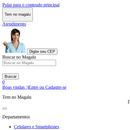
Pular para o conteudo principal
Tem no magalu
Atendimento
Digite seu CEP
Buscar no Magalu
Buscar
0
Boas vindas :)
Entre ou Cadastre-se
Tem no Magalu
D
Departamentos
Celulares e Smartphones