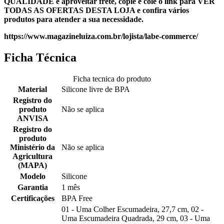
QUALIDADE e aproveitar frete, copie e cole o link para VER
TODAS AS OFERTAS DESTA LOJA e confira vários
produtos para atender a sua necessidade.
https://www.magazineluiza.com.br/lojista/labe-commerce/
Ficha Técnica
Ficha tecnica do produto
Material
Silicone livre de BPA
Registro do
produto
Não se aplica
ANVISA
Registro do
produto
Ministério da
Não se aplica
Agricultura
(MAPA)
Modelo
Silicone
Garantia
1 mês
Certificações
BPA Free
01 - Uma Colher Escumadeira, 27,7 cm, 02 -
Uma Escumadeira Quadrada, 29 cm, 03 - Uma