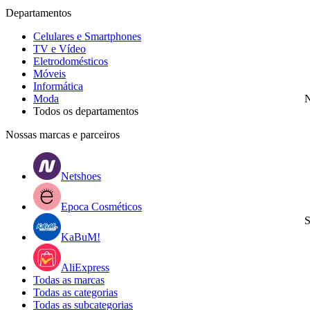
Departamentos
Celulares e Smartphones
TV e Vídeo
Eletrodomésticos
Móveis
Informática
Moda
N
Todos os departamentos
Nossas marcas e parceiros
Netshoes
Epoca Cosméticos
S
KaBuM!
AliExpress
Todas as marcas
Todas as categorias
Todas as subcategorias