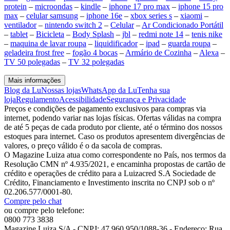
protein
–
microondas
–
kindle
–
iphone 17 pro max
–
iphone 15 pro
max
–
celular samsung
–
iphone 16e
–
xbox series s
–
xiaomi
–
ventilador
–
nintendo switch 2
–
Celular
–
Ar Condicionado Portátil
–
tablet
–
Bicicleta
–
Body Splash
–
jbl
–
redmi note 14
–
tenis nike
–
maquina de lavar roupa
–
liquidificador
–
ipad
–
guarda roupa
–
geladeira frost free
–
fogão 4 bocas
–
Armário de Cozinha
–
Alexa
–
TV 50 polegadas
–
TV 32 polegadas
Mais informações
Blog da Lu
Nossas lojas
WhatsApp da Lu
Tenha sua
loja
Regulamento
Acessibilidade
Segurança e Privacidade
Preços e condições de pagamento exclusivos para compras via
internet, podendo variar nas lojas físicas. Ofertas válidas na compra
de até 5 peças de cada produto por cliente, até o término dos nossos
estoques para internet. Caso os produtos apresentem divergências de
valores, o preço válido é o da sacola de compras.
O Magazine Luiza atua como correspondente no País, nos termos da
Resolução CMN nº 4.935/2021, e encaminha propostas de cartão de
crédito e operações de crédito para a Luizacred S.A Sociedade de
Crédito, Financiamento e Investimento inscrita no CNPJ sob o nº
02.206.577/0001-80.
Compre pelo chat
ou compre pelo telefone:
0800 773 3838
Magazine Luiza S/A - CNPJ: 47.960.950/1088-36 - Endereço: Rua