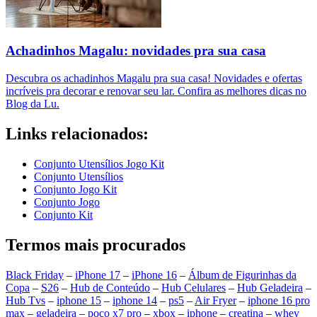
Achadinhos Magalu: novidades pra sua casa
Descubra os achadinhos Magalu pra sua casa! Novidades e ofertas
incríveis pra decorar e renovar seu lar. Confira as melhores dicas no
Blog da Lu.
Links relacionados:
Conjunto Utensílios Jogo Kit
Conjunto Utensílios
Conjunto Jogo Kit
Conjunto Jogo
Conjunto Kit
Termos mais procurados
Black Friday
–
iPhone 17
–
iPhone 16
–
Álbum de Figurinhas da
Copa
–
S26
–
Hub de Conteúdo
–
Hub Celulares
–
Hub Geladeira
–
Hub Tvs
–
iphone 15
–
iphone 14
–
ps5
–
Air Fryer
–
iphone 16 pro
max
–
geladeira
–
poco x7 pro
–
xbox
–
iphone
–
creatina
–
whey