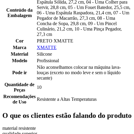
Espátula Sólida, 27,2 cm, 04 - Uma Colher para
Servir, 28,8 cm, 05 - Um Fouet Batedor, 25,5 cm,
Conteúdo da
06 - Uma Espátula Raspadora, 21,4 cm, 07 - Um
Embalagem
Pegador de Macarrão, 27,3 cm, 08 - Uma
Concha de Sopa, 29,8 cm, 09 - Um Pincel
Culinário, 21,2 cm, 10 - Uma Pinça Pegador,
27,3 cm
Cor
PRETO XMATTE
Marca
XMATTE
Material
Silicone
Modelo
Profissional
Não aconselhamos colocar na máquina lava-
Pode ir
louças (exceto no modo leve e sem o líquido
secante)
Quantidade de
10
Peças
Recomendações
Resistente a Altas Temperaturas
de Uso
O que os clientes estão falando do produto
material resistente
qualidade superior