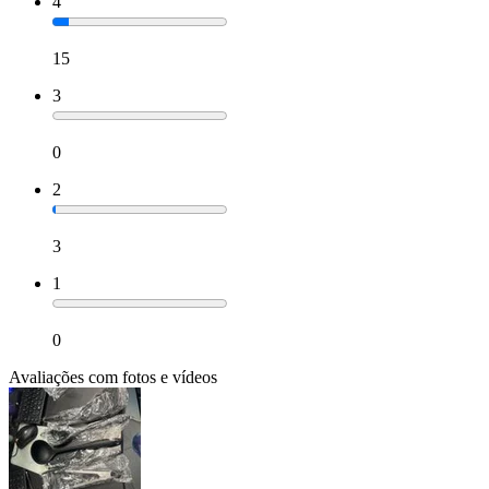
4
15
3
0
2
3
1
0
Avaliações com fotos e vídeos