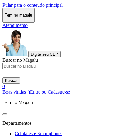
Pular para o conteudo principal
Tem no magalu
Atendimento
Digite seu CEP
Buscar no Magalu
Buscar
0
Boas vindas :)
Entre ou Cadastre-se
Tem no Magalu
Departamentos
Celulares e Smartphones