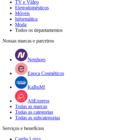
TV e Vídeo
Eletrodomésticos
Móveis
Informática
Moda
Todos os departamentos
Nossas marcas e parceiros
Netshoes
Epoca Cosméticos
KaBuM!
AliExpress
Todas as marcas
Todas as categorias
Todas as subcategorias
Serviços e benefícios
Cartão Luiza