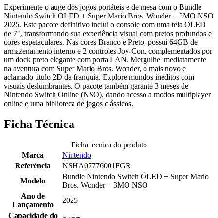
Experimente o auge dos jogos portáteis e de mesa com o Bundle
Nintendo Switch OLED + Super Mario Bros. Wonder + 3MO NSO
2025. Este pacote definitivo inclui o console com uma tela OLED
de 7", transformando sua experiência visual com pretos profundos e
cores espetaculares. Nas cores Branco e Preto, possui 64GB de
armazenamento interno e 2 controles Joy-Con, complementados por
um dock preto elegante com porta LAN. Mergulhe imediatamente
na aventura com Super Mario Bros. Wonder, o mais novo e
aclamado título 2D da franquia. Explore mundos inéditos com
visuais deslumbrantes. O pacote também garante 3 meses de
Nintendo Switch Online (NSO), dando acesso a modos multiplayer
online e uma biblioteca de jogos clássicos.
Ficha Técnica
Ficha tecnica do produto
Marca
Nintendo
Referência
NSHA07776001FGR
Bundle Nintendo Switch OLED + Super Mario
Modelo
Bros. Wonder + 3MO NSO
Ano de
2025
Lançamento
Capacidade do