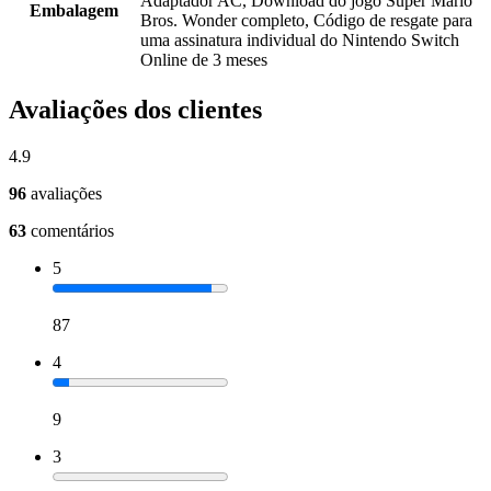
Adaptador AC, Download do jogo Super Mario
Embalagem
Bros. Wonder completo, Código de resgate para
uma assinatura individual do Nintendo Switch
Online de 3 meses
Avaliações dos clientes
4.9
96
avaliações
63
comentários
5
87
4
9
3