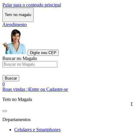
Pular para o conteudo principal
Tem no magalu
Atendimento
Digite seu CEP
Buscar no Magalu
Buscar
0
Boas vindas :)
Entre ou Cadastre-se
Tem no Magalu
D
Departamentos
Celulares e Smartphones