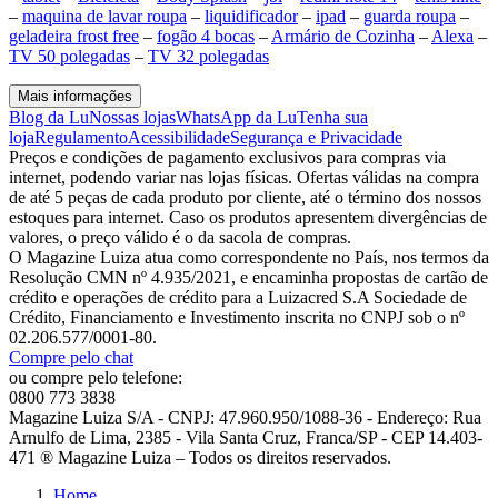
–
maquina de lavar roupa
–
liquidificador
–
ipad
–
guarda roupa
–
geladeira frost free
–
fogão 4 bocas
–
Armário de Cozinha
–
Alexa
–
TV 50 polegadas
–
TV 32 polegadas
Mais informações
Blog da Lu
Nossas lojas
WhatsApp da Lu
Tenha sua
loja
Regulamento
Acessibilidade
Segurança e Privacidade
Preços e condições de pagamento exclusivos para compras via
internet, podendo variar nas lojas físicas. Ofertas válidas na compra
de até 5 peças de cada produto por cliente, até o término dos nossos
estoques para internet. Caso os produtos apresentem divergências de
valores, o preço válido é o da sacola de compras.
O Magazine Luiza atua como correspondente no País, nos termos da
Resolução CMN nº 4.935/2021, e encaminha propostas de cartão de
crédito e operações de crédito para a Luizacred S.A Sociedade de
Crédito, Financiamento e Investimento inscrita no CNPJ sob o nº
02.206.577/0001-80.
Compre pelo chat
ou compre pelo telefone:
0800 773 3838
Magazine Luiza S/A - CNPJ: 47.960.950/1088-36 - Endereço: Rua
Arnulfo de Lima, 2385 - Vila Santa Cruz, Franca/SP - CEP 14.403-
471 ® Magazine Luiza – Todos os direitos reservados.
Home