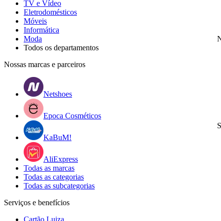
TV e Vídeo
Eletrodomésticos
Móveis
Informática
Moda
N
Todos os departamentos
Nossas marcas e parceiros
Netshoes
Epoca Cosméticos
S
KaBuM!
AliExpress
Todas as marcas
Todas as categorias
Todas as subcategorias
Serviços e benefícios
Cartão Luiza