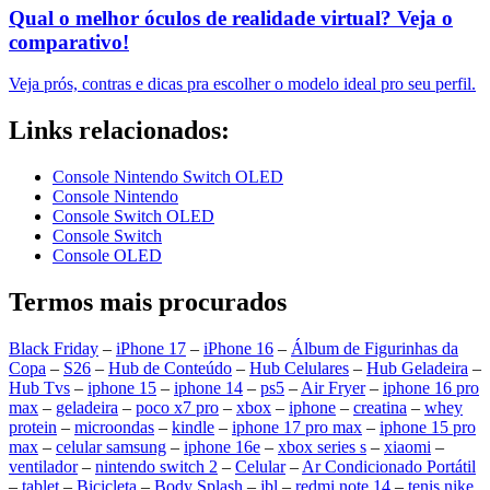
Qual o melhor óculos de realidade virtual? Veja o
comparativo!
Veja prós, contras e dicas pra escolher o modelo ideal pro seu perfil.
Links relacionados:
Console Nintendo Switch OLED
Console Nintendo
Console Switch OLED
Console Switch
Console OLED
Termos mais procurados
Black Friday
–
iPhone 17
–
iPhone 16
–
Álbum de Figurinhas da
Copa
–
S26
–
Hub de Conteúdo
–
Hub Celulares
–
Hub Geladeira
–
Hub Tvs
–
iphone 15
–
iphone 14
–
ps5
–
Air Fryer
–
iphone 16 pro
max
–
geladeira
–
poco x7 pro
–
xbox
–
iphone
–
creatina
–
whey
protein
–
microondas
–
kindle
–
iphone 17 pro max
–
iphone 15 pro
max
–
celular samsung
–
iphone 16e
–
xbox series s
–
xiaomi
–
ventilador
–
nintendo switch 2
–
Celular
–
Ar Condicionado Portátil
–
tablet
–
Bicicleta
–
Body Splash
–
jbl
–
redmi note 14
–
tenis nike