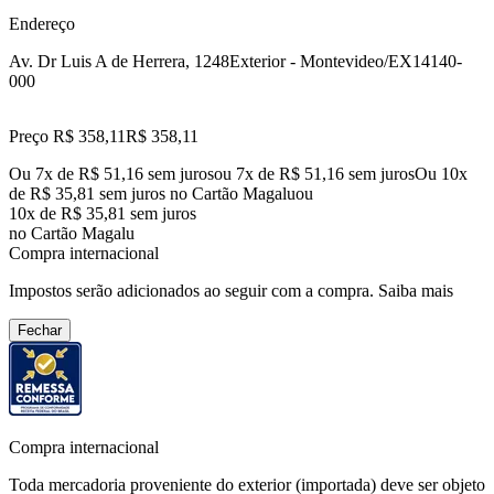
Endereço
Av. Dr Luis A de Herrera, 1248
Exterior - Montevideo/EX
14140-
000
Preço R$ 358,11
R$
358
,
11
Ou 7x de R$ 51,16 sem juros
ou
7
x de
R$ 51,16
sem juros
Ou 10x
de R$ 35,81 sem juros no Cartão Magalu
ou
10
x de
R$ 35,81
sem juros
no Cartão Magalu
Compra internacional
Impostos serão adicionados ao seguir com a compra.
Saiba mais
Fechar
Compra internacional
Toda mercadoria proveniente do exterior (importada) deve ser objeto