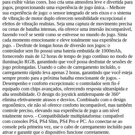
para exibir várias cores. Isso cria uma atmosfera leve e divertida para
jogos, proporcionando uma experiência de jogo única. - Melhore
sua experiência de jogo: o sensor integrado de seis eixos e o sistema
de vibração de motor duplo oferecem sensibilidade excepcional e
efeitos de vibração realistas. Seja uma captura de movimento precisa
ou cenas de batalha intensas, ela oferece uma imersão incomparável,
fazendo você se sentir como se estivesse no mundo do jogo. Sinta
cada momento emocionante e eleve totalmente sua experiência de
jogo. - Desfrute de longas horas de diversão nos jogos: o
controlador sem fio possui uma bateria embutida de 1000mAh,
fornecendo mais de 12 horas de tempo de jogo contínuo no modo de
iluminação RGB, garantindo que você possa desfrutar de sessões de
jogo prolongadas. Usando o cabo de carregamento incluído, o
carregamento rápido leva apenas 2 horas, garantindo que você esteja
sempre pronto para a próxima batalha emocionante de jogos. -
Desempenho e conforto excepcionais: o controlador sem fio é
equipado com chips avançados, oferecendo resposta ultrarrápida e
alta sensibilidade. O design do joystick antiderrapante de 360°
elimina efetivamente atrasos e desvios. Combinado com o design
ergonômico, ele não só oferece conforto incomparável, mas também
controle preciso, elevando sua experiência de jogo a um nível
totalmente novo. - Compatibilidade multiplataforma: compatível
com consoles PS4, PS4 Slim, PS4 Pro e PC. Ao conectar-se ao
console pela primeira vez, use o cabo de carregamento incluído para
ativar e garantir que o dispositivo funcione corretamente.