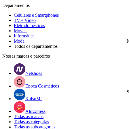
Departamentos
Celulares e Smartphones
TV e Vídeo
Eletrodomésticos
Móveis
Informática
Moda
N
Todos os departamentos
Nossas marcas e parceiros
Netshoes
Epoca Cosméticos
S
KaBuM!
AliExpress
Todas as marcas
Todas as categorias
Todas as subcategorias