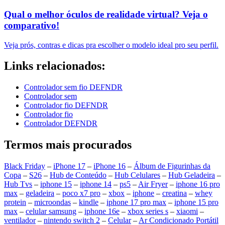
Qual o melhor óculos de realidade virtual? Veja o
comparativo!
Veja prós, contras e dicas pra escolher o modelo ideal pro seu perfil.
Links relacionados:
Controlador sem fio DEFNDR
Controlador sem
Controlador fio DEFNDR
Controlador fio
Controlador DEFNDR
Termos mais procurados
Black Friday
–
iPhone 17
–
iPhone 16
–
Álbum de Figurinhas da
Copa
–
S26
–
Hub de Conteúdo
–
Hub Celulares
–
Hub Geladeira
–
Hub Tvs
–
iphone 15
–
iphone 14
–
ps5
–
Air Fryer
–
iphone 16 pro
max
–
geladeira
–
poco x7 pro
–
xbox
–
iphone
–
creatina
–
whey
protein
–
microondas
–
kindle
–
iphone 17 pro max
–
iphone 15 pro
max
–
celular samsung
–
iphone 16e
–
xbox series s
–
xiaomi
–
ventilador
–
nintendo switch 2
–
Celular
–
Ar Condicionado Portátil