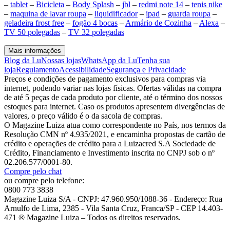
–
tablet
–
Bicicleta
–
Body Splash
–
jbl
–
redmi note 14
–
tenis nike
–
maquina de lavar roupa
–
liquidificador
–
ipad
–
guarda roupa
–
geladeira frost free
–
fogão 4 bocas
–
Armário de Cozinha
–
Alexa
–
TV 50 polegadas
–
TV 32 polegadas
Mais informações
Blog da Lu
Nossas lojas
WhatsApp da Lu
Tenha sua
loja
Regulamento
Acessibilidade
Segurança e Privacidade
Preços e condições de pagamento exclusivos para compras via
internet, podendo variar nas lojas físicas. Ofertas válidas na compra
de até 5 peças de cada produto por cliente, até o término dos nossos
estoques para internet. Caso os produtos apresentem divergências de
valores, o preço válido é o da sacola de compras.
O Magazine Luiza atua como correspondente no País, nos termos da
Resolução CMN nº 4.935/2021, e encaminha propostas de cartão de
crédito e operações de crédito para a Luizacred S.A Sociedade de
Crédito, Financiamento e Investimento inscrita no CNPJ sob o nº
02.206.577/0001-80.
Compre pelo chat
ou compre pelo telefone:
0800 773 3838
Magazine Luiza S/A - CNPJ: 47.960.950/1088-36 - Endereço: Rua
Arnulfo de Lima, 2385 - Vila Santa Cruz, Franca/SP - CEP 14.403-
471 ® Magazine Luiza – Todos os direitos reservados.