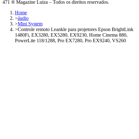
471 ® Magazine Luiza – Todos os direitos reservados.
Home
>
áudio
>
Mini System
>
Controle remoto Leankle para projetores Epson BrightLink
1480Fi, EX3280, EX5280, EX9230, Home Cinema 880,
PowerLite 118/1288, Pro EX7280, Pro EX9240, VS260