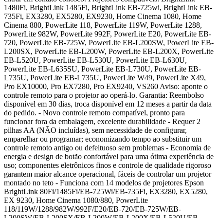
1480Fi, BrightLink 1485Fi, BrightLink EB-725wi, BrightLink EB-
735Fi, EX3280, EX5280, EX9230, Home Cinema 1080, Home
Cinema 880, PowerLite 118, PowerLite 119W, PowerLite 1288,
PowerLite 982W, PowerLite 992F, PowerLite E20, PowerLite EB-
720, PowerLite EB-725W, PowerLite EB-L200SW, PowerLite EB-
L200SX, PowerLite EB-L200W, PowerLite EB-L200X, PowerLite
EB-L520U, PowerLite EB-L530U, PowerLite EB-L630U,
PowerLite EB-L635SU, PowerLite EB-L730U, PowerLite EB-
L735U, PowerLite EB-L735U, PowerLite W49, PowerLite X49,
Pro EX10000, Pro EX7280, Pro EX9240, VS260 Aviso: aponte o
controle remoto para o projetor ao operá-lo. Garantia: Reembolso
disponível em 30 dias, troca disponível em 12 meses a partir da data
do pedido. - Novo controle remoto compatível, pronto para
funcionar fora da embalagem, excelente durabilidade - Requer 2
pilhas AA (NÃO incluídas), sem necessidade de configurar,
emparelhar ou programar; economizando tempo ao substituir um
controle remoto antigo ou defeituoso sem problemas - Economia de
energia e design de botão confortável para uma ótima experiência de
uso; componentes eletrônicos finos e controle de qualidade rigoroso
garantem maior alcance operacional, fáceis de controlar um projetor
montado no teto - Funciona com 14 modelos de projetores Epson
BrightLink 80Fi/1485Fi/EB-725Wi/EB-735Fi, EX3280, EX5280,
EX 9230, Home Cinema 1080/880, PowerLite
118/119W/1288/982W/992F/E20/EB-720/EB-725W/EB-
L200SW/EB-L200SX/EB-L200W/EB-L200X/EB-L520U/EB-