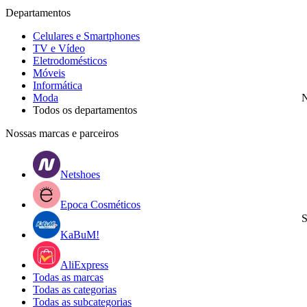
Departamentos
Celulares e Smartphones
TV e Vídeo
Eletrodomésticos
Móveis
Informática
Moda
N
Todos os departamentos
Nossas marcas e parceiros
Netshoes
Epoca Cosméticos
S
KaBuM!
AliExpress
Todas as marcas
Todas as categorias
Todas as subcategorias