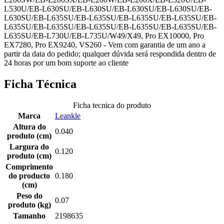
L530U/EB-L630SU/EB-L630SU/EB-L630SU/EB-L630SU/EB-
L630SU/EB-L635SU/EB-L635SU/EB-L635SU/EB-L635SU/EB-
L635SU/EB-L635SU/EB-L635SU/EB-L635SU/EB-L635SU/EB-
L635SU/EB-L730U/EB-L735U/W49/X49, Pro EX10000, Pro
EX7280, Pro EX9240, VS260 - Vem com garantia de um ano a
partir da data do pedido; qualquer dúvida será respondida dentro de
24 horas por um bom suporte ao cliente
Ficha Técnica
Ficha tecnica do produto
Marca
Leankle
Altura do
0.040
produto (cm)
Largura do
0.120
produto (cm)
Comprimento
do producto
0.180
(cm)
Peso do
0.07
produto (kg)
Tamanho
2198635