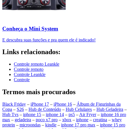
Conheça o Mini System
E descubra suas funções e pra quem ele é indicado!
Links relacionados:
Controle remoto Leankle
Controle remoto
Controle Leankle
Controle
Termos mais procurados
Black Friday
–
iPhone 17
–
iPhone 16
–
Álbum de Figurinhas da
Copa
–
S26
–
Hub de Conteúdo
–
Hub Celulares
–
Hub Geladeira
–
Hub Tvs
–
iphone 15
–
iphone 14
–
ps5
–
Air Fryer
–
iphone 16 pro
max
–
geladeira
–
poco x7 pro
–
xbox
–
iphone
–
creatina
–
whey
protein
–
microondas
–
kindle
–
iphone 17 pro max
–
iphone 15 pro