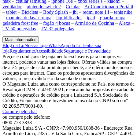
max
–
celular samsung
–
iphone 16e
–
xbox series s
–
xiaomi
–
ventilador
–
nintendo switch 2
–
Celular
–
Ar Condicionado Portátil
–
tablet
–
Bicicleta
–
Body Splash
–
jbl
–
redmi note 14
–
tenis nike
–
maquina de lavar roupa
–
liquidificador
–
ipad
–
guarda roupa
–
geladeira frost free
–
fogão 4 bocas
–
Armário de Cozinha
–
Alexa
–
TV 50 polegadas
–
TV 32 polegadas
Mais informações
Blog da Lu
Nossas lojas
WhatsApp da Lu
Tenha sua
loja
Regulamento
Acessibilidade
Segurança e Privacidade
Preços e condições de pagamento exclusivos para compras via
internet, podendo variar nas lojas físicas. Ofertas válidas na compra
de até 5 peças de cada produto por cliente, até o término dos nossos
estoques para internet. Caso os produtos apresentem divergências de
valores, o preço válido é o da sacola de compras.
O Magazine Luiza atua como correspondente no País, nos termos da
Resolução CMN nº 4.935/2021, e encaminha propostas de cartão de
crédito e operações de crédito para a Luizacred S.A Sociedade de
Crédito, Financiamento e Investimento inscrita no CNPJ sob o nº
02.206.577/0001-80.
Compre pelo chat
ou compre pelo telefone:
0800 773 3838
Magazine Luiza S/A - CNPJ: 47.960.950/1088-36 - Endereço: Rua
Arnulfo de Lima, 2385 - Vila Santa Cruz, Franca/SP - CEP 14.403-