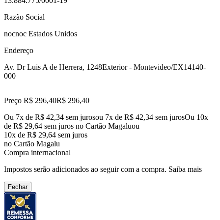
13.884.775/0001-19
Razão Social
nocnoc Estados Unidos
Endereço
Av. Dr Luis A de Herrera, 1248
Exterior - Montevideo/EX
14140-
000
Preço R$ 296,40
R$
296
,
40
Ou 7x de R$ 42,34 sem juros
ou
7
x de
R$ 42,34
sem juros
Ou 10x
de R$ 29,64 sem juros no Cartão Magalu
ou
10
x de
R$ 29,64
sem juros
no Cartão Magalu
Compra internacional
Impostos serão adicionados ao seguir com a compra.
Saiba mais
Fechar