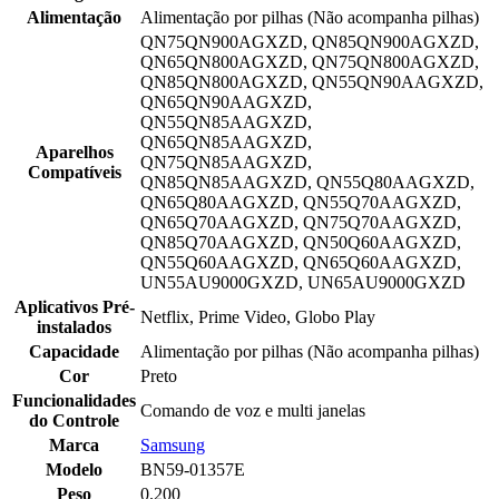
Alimentação
Alimentação por pilhas (Não acompanha pilhas)
QN75QN900AGXZD, QN85QN900AGXZD,
QN65QN800AGXZD, QN75QN800AGXZD,
QN85QN800AGXZD, QN55QN90AAGXZD,
QN65QN90AAGXZD,
QN55QN85AAGXZD,
QN65QN85AAGXZD,
Aparelhos
QN75QN85AAGXZD,
Compatíveis
QN85QN85AAGXZD, QN55Q80AAGXZD,
QN65Q80AAGXZD, QN55Q70AAGXZD,
QN65Q70AAGXZD, QN75Q70AAGXZD,
QN85Q70AAGXZD, QN50Q60AAGXZD,
QN55Q60AAGXZD, QN65Q60AAGXZD,
UN55AU9000GXZD, UN65AU9000GXZD
Aplicativos Pré-
Netflix, Prime Video, Globo Play
instalados
Capacidade
Alimentação por pilhas (Não acompanha pilhas)
Cor
Preto
Funcionalidades
Comando de voz e multi janelas
do Controle
Marca
Samsung
Modelo
BN59-01357E
Peso
0.200