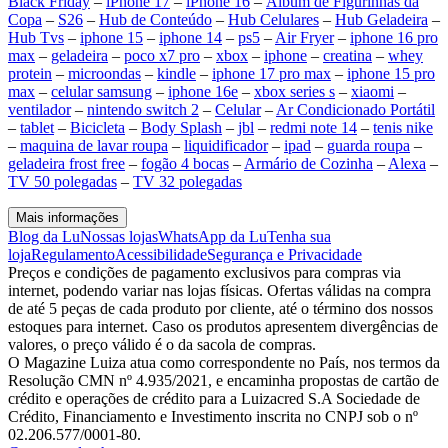
Black Friday
–
iPhone 17
–
iPhone 16
–
Álbum de Figurinhas da
Copa
–
S26
–
Hub de Conteúdo
–
Hub Celulares
–
Hub Geladeira
–
Hub Tvs
–
iphone 15
–
iphone 14
–
ps5
–
Air Fryer
–
iphone 16 pro
max
–
geladeira
–
poco x7 pro
–
xbox
–
iphone
–
creatina
–
whey
protein
–
microondas
–
kindle
–
iphone 17 pro max
–
iphone 15 pro
max
–
celular samsung
–
iphone 16e
–
xbox series s
–
xiaomi
–
ventilador
–
nintendo switch 2
–
Celular
–
Ar Condicionado Portátil
–
tablet
–
Bicicleta
–
Body Splash
–
jbl
–
redmi note 14
–
tenis nike
–
maquina de lavar roupa
–
liquidificador
–
ipad
–
guarda roupa
–
geladeira frost free
–
fogão 4 bocas
–
Armário de Cozinha
–
Alexa
–
TV 50 polegadas
–
TV 32 polegadas
Mais informações
Blog da Lu
Nossas lojas
WhatsApp da Lu
Tenha sua
loja
Regulamento
Acessibilidade
Segurança e Privacidade
Preços e condições de pagamento exclusivos para compras via
internet, podendo variar nas lojas físicas. Ofertas válidas na compra
de até 5 peças de cada produto por cliente, até o término dos nossos
estoques para internet. Caso os produtos apresentem divergências de
valores, o preço válido é o da sacola de compras.
O Magazine Luiza atua como correspondente no País, nos termos da
Resolução CMN nº 4.935/2021, e encaminha propostas de cartão de
crédito e operações de crédito para a Luizacred S.A Sociedade de
Crédito, Financiamento e Investimento inscrita no CNPJ sob o nº
02.206.577/0001-80.