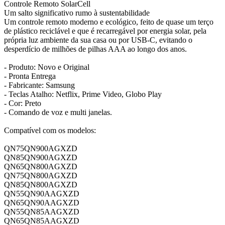
Controle Remoto SolarCell
Um salto significativo rumo à sustentabilidade
Um controle remoto moderno e ecológico, feito de quase um terço
de plástico reciclável e que é recarregável por energia solar, pela
própria luz ambiente da sua casa ou por USB-C, evitando o
desperdício de milhões de pilhas AAA ao longo dos anos.
- Produto: Novo e Original
- Pronta Entrega
- Fabricante: Samsung
- Teclas Atalho: Netflix, Prime Video, Globo Play
- Cor: Preto
- Comando de voz e multi janelas.
Compatível com os modelos:
QN75QN900AGXZD
QN85QN900AGXZD
QN65QN800AGXZD
QN75QN800AGXZD
QN85QN800AGXZD
QN55QN90AAGXZD
QN65QN90AAGXZD
QN55QN85AAGXZD
QN65QN85AAGXZD