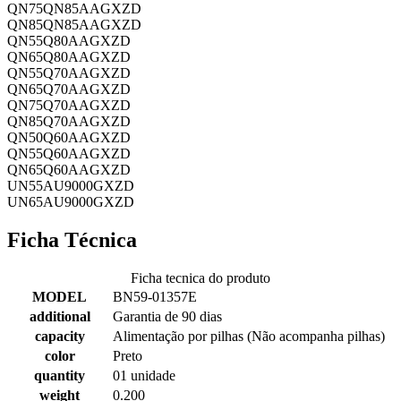
QN75QN85AAGXZD
QN85QN85AAGXZD
QN55Q80AAGXZD
QN65Q80AAGXZD
QN55Q70AAGXZD
QN65Q70AAGXZD
QN75Q70AAGXZD
QN85Q70AAGXZD
QN50Q60AAGXZD
QN55Q60AAGXZD
QN65Q60AAGXZD
UN55AU9000GXZD
UN65AU9000GXZD
Ficha Técnica
Ficha tecnica do produto
MODEL
BN59-01357E
additional
Garantia de 90 dias
capacity
Alimentação por pilhas (Não acompanha pilhas)
color
Preto
quantity
01 unidade
weight
0.200