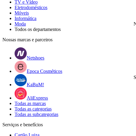
TV e Vídeo
Eletrodomésticos
Móveis
Informática
Moda
N
Todos os departamentos
Nossas marcas e parceiros
Netshoes
Epoca Cosméticos
S
KaBuM!
AliExpress
Todas as marcas
Todas as categorias
Todas as subcategorias
Serviços e benefícios
Cartão Luiza