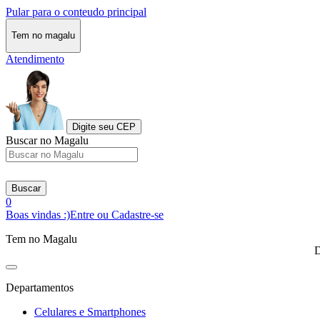
Pular para o conteudo principal
Tem no magalu
Atendimento
Digite seu CEP
Buscar no Magalu
Buscar
0
Boas vindas :)
Entre ou Cadastre-se
Tem no Magalu
D
Departamentos
Celulares e Smartphones