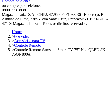
Compre pelo chat
ou compre pelo telefone:
0800 773 3838
Magazine Luiza S/A - CNPJ: 47.960.950/1088-36 - Endereço: Rua
Arnulfo de Lima, 2385 - Vila Santa Cruz, Franca/SP - CEP 14.403-
471 ® Magazine Luiza – Todos os direitos reservados.
Home
>
tv e vídeo
>
Acessórios para TV
>
Controle Remoto
>
Controle Remoto Samsung Smart TV 75" Neo QLED 8K
75QN800A