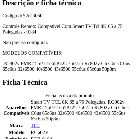
Descrição e ficha técnica
Código
dc52c2305b
Controle Remoto Compatível Com Smart TV Tcl 8K 65 a 75
Polegadas - 9184
Não precisa configurar.
MODELOS COMPATÍVEIS:
-Rc902v FMR2 55P725 65P725 75P725 Rc802v C6 C6us C6us
65c6us 32s6500 40s6500 43s6500 55c6us 65c6us 50p8m
Ficha Técnica
Ficha tecnica do produto
Smart TV TCL 8K 65 a 75 Polegadas, RC902v
Aparelhos
FMR2 55P725 65P725 75P725 Rc802v C6 C6us
Compatíveis
C6us 65c6us 32s6500 40s6500 43s6500 55c6us
65c6us 50p8m
Marca
TCL
Modelo
RC602V