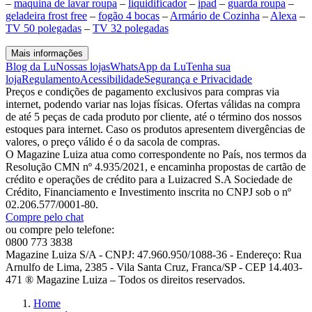
–
maquina de lavar roupa
–
liquidificador
–
ipad
–
guarda roupa
–
geladeira frost free
–
fogão 4 bocas
–
Armário de Cozinha
–
Alexa
–
TV 50 polegadas
–
TV 32 polegadas
Mais informações
Blog da Lu
Nossas lojas
WhatsApp da Lu
Tenha sua
loja
Regulamento
Acessibilidade
Segurança e Privacidade
Preços e condições de pagamento exclusivos para compras via
internet, podendo variar nas lojas físicas. Ofertas válidas na compra
de até 5 peças de cada produto por cliente, até o término dos nossos
estoques para internet. Caso os produtos apresentem divergências de
valores, o preço válido é o da sacola de compras.
O Magazine Luiza atua como correspondente no País, nos termos da
Resolução CMN nº 4.935/2021, e encaminha propostas de cartão de
crédito e operações de crédito para a Luizacred S.A Sociedade de
Crédito, Financiamento e Investimento inscrita no CNPJ sob o nº
02.206.577/0001-80.
Compre pelo chat
ou compre pelo telefone:
0800 773 3838
Magazine Luiza S/A - CNPJ: 47.960.950/1088-36 - Endereço: Rua
Arnulfo de Lima, 2385 - Vila Santa Cruz, Franca/SP - CEP 14.403-
471 ® Magazine Luiza – Todos os direitos reservados.
Home