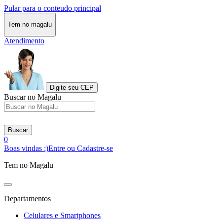
Pular para o conteudo principal
Tem no magalu
Atendimento
Digite seu CEP
Buscar no Magalu
Buscar
0
Boas vindas :)
Entre ou Cadastre-se
Tem no Magalu
Departamentos
Celulares e Smartphones