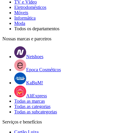
TV e Vídeo
Eletrodomésticos
Móveis
Informática
Moda
Todos os departamentos
Nossas marcas e parceiros
Netshoes
Epoca Cosméticos
KaBuM!
AliExpress
Todas as marcas
Todas as categorias
Todas as subcategorias
Serviços e benefícios
Cartão Luiza