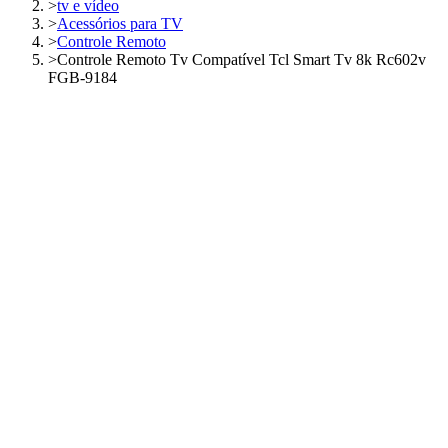
>
tv e vídeo
>
Acessórios para TV
>
Controle Remoto
>
Controle Remoto Tv Compatível Tcl Smart Tv 8k Rc602v
FGB-9184