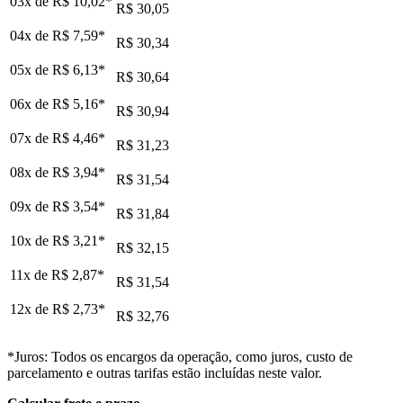
03x de
R$ 10,02
*
R$ 30,05
04x de
R$ 7,59
*
R$ 30,34
05x de
R$ 6,13
*
R$ 30,64
06x de
R$ 5,16
*
R$ 30,94
07x de
R$ 4,46
*
R$ 31,23
08x de
R$ 3,94
*
R$ 31,54
09x de
R$ 3,54
*
R$ 31,84
10x de
R$ 3,21
*
R$ 32,15
11x de
R$ 2,87
*
R$ 31,54
12x de
R$ 2,73
*
R$ 32,76
*Juros: Todos os encargos da operação, como juros, custo de
parcelamento e outras tarifas estão incluídas neste valor.