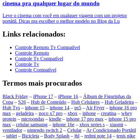
cinema pra qualquer lugar do mundo
Leve o cinema com você em qualquer viagem com um projetor
portátil. Dicas pra escolher o melhor modelo no Blog da Lu
Links relacionados:
Controle Remoto Tv Compatível
Controle Remoto
Controle Tv Compatível
Controle Tv
Controle Compatível
Termos mais procurados
Black Friday
–
iPhone 17
–
iPhone 16
–
Álbum de Figurinhas da
Copa
–
S26
–
Hub de Conteúdo
–
Hub Celulares
–
Hub Geladeira
–
Hub Tvs
–
iphone 15
–
iphone 14
–
ps5
–
Air Fryer
–
iphone 16 pro
max
–
geladeira
–
poco x7 pro
–
xbox
–
iphone
–
creatina
–
whey
protein
–
microondas
–
kindle
–
iphone 17 pro max
–
iphone 15 pro
max
–
celular samsung
–
iphone 16e
–
xbox series s
–
xiaomi
–
ventilador
–
nintendo switch 2
–
Celular
–
Ar Condicionado Portátil
–
tablet
–
Bicicleta
–
Body Splash
–
jbl
–
redmi note 14
–
tenis nike