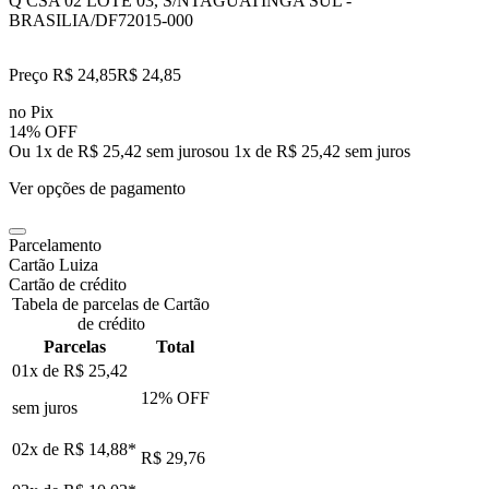
Q CSA 02 LOTE 03, S/N
TAGUATINGA SUL -
BRASILIA/DF
72015-000
Preço R$ 24,85
R$
24
,
85
no Pix
14% OFF
Ou 1x de R$ 25,42 sem juros
ou
1
x de
R$ 25,42
sem juros
Ver opções de pagamento
Parcelamento
Cartão Luiza
Cartão de crédito
Tabela de parcelas de Cartão
de crédito
Parcelas
Total
01x de
R$ 25,42
12
% OFF
sem juros
02x de
R$ 14,88
*
R$ 29,76