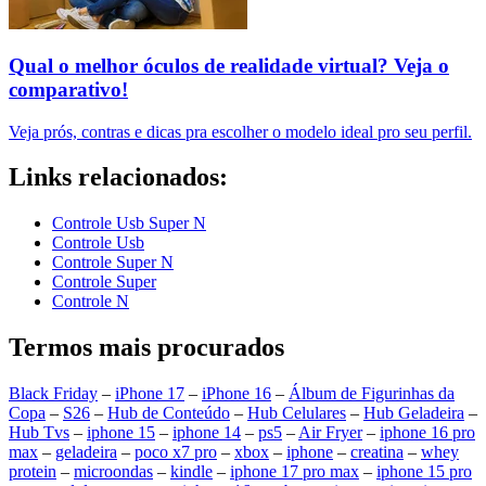
Qual o melhor óculos de realidade virtual? Veja o
comparativo!
Veja prós, contras e dicas pra escolher o modelo ideal pro seu perfil.
Links relacionados:
Controle Usb Super N
Controle Usb
Controle Super N
Controle Super
Controle N
Termos mais procurados
Black Friday
–
iPhone 17
–
iPhone 16
–
Álbum de Figurinhas da
Copa
–
S26
–
Hub de Conteúdo
–
Hub Celulares
–
Hub Geladeira
–
Hub Tvs
–
iphone 15
–
iphone 14
–
ps5
–
Air Fryer
–
iphone 16 pro
max
–
geladeira
–
poco x7 pro
–
xbox
–
iphone
–
creatina
–
whey
protein
–
microondas
–
kindle
–
iphone 17 pro max
–
iphone 15 pro