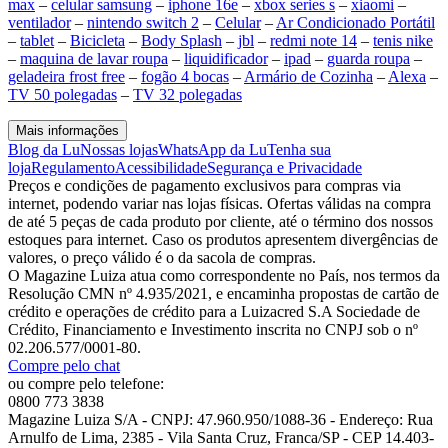
max
–
celular samsung
–
iphone 16e
–
xbox series s
–
xiaomi
–
ventilador
–
nintendo switch 2
–
Celular
–
Ar Condicionado Portátil
–
tablet
–
Bicicleta
–
Body Splash
–
jbl
–
redmi note 14
–
tenis nike
–
maquina de lavar roupa
–
liquidificador
–
ipad
–
guarda roupa
–
geladeira frost free
–
fogão 4 bocas
–
Armário de Cozinha
–
Alexa
–
TV 50 polegadas
–
TV 32 polegadas
Mais informações
Blog da Lu
Nossas lojas
WhatsApp da Lu
Tenha sua
loja
Regulamento
Acessibilidade
Segurança e Privacidade
Preços e condições de pagamento exclusivos para compras via
internet, podendo variar nas lojas físicas. Ofertas válidas na compra
de até 5 peças de cada produto por cliente, até o término dos nossos
estoques para internet. Caso os produtos apresentem divergências de
valores, o preço válido é o da sacola de compras.
O Magazine Luiza atua como correspondente no País, nos termos da
Resolução CMN nº 4.935/2021, e encaminha propostas de cartão de
crédito e operações de crédito para a Luizacred S.A Sociedade de
Crédito, Financiamento e Investimento inscrita no CNPJ sob o nº
02.206.577/0001-80.
Compre pelo chat
ou compre pelo telefone:
0800 773 3838
Magazine Luiza S/A - CNPJ: 47.960.950/1088-36 - Endereço: Rua
Arnulfo de Lima, 2385 - Vila Santa Cruz, Franca/SP - CEP 14.403-