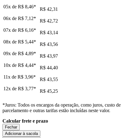
05x de
R$ 8,46
*
R$ 42,31
06x de
R$ 7,12
*
R$ 42,72
07x de
R$ 6,16
*
R$ 43,14
08x de
R$ 5,44
*
R$ 43,56
09x de
R$ 4,89
*
R$ 43,97
10x de
R$ 4,44
*
R$ 44,40
11x de
R$ 3,96
*
R$ 43,55
12x de
R$ 3,77
*
R$ 45,25
*Juros: Todos os encargos da operação, como juros, custo de
parcelamento e outras tarifas estão incluídas neste valor.
Calcular frete e prazo
Fechar
Adicionar à sacola