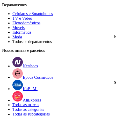
Departamentos
Celulares e Smartphones
TV e Vídeo
Eletrodomésticos
Móveis
Informática
Moda
N
Todos os departamentos
Nossas marcas e parceiros
Netshoes
Epoca Cosméticos
S
KaBuM!
AliExpress
Todas as marcas
Todas as categorias
Todas as subcategorias