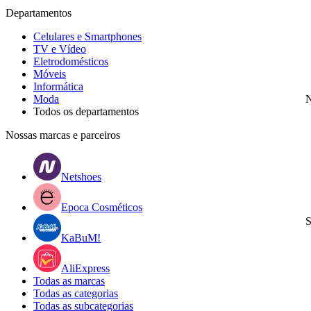
Departamentos
Celulares e Smartphones
TV e Vídeo
Eletrodomésticos
Móveis
Informática
Moda
N
Todos os departamentos
Nossas marcas e parceiros
Netshoes
Epoca Cosméticos
S
KaBuM!
AliExpress
Todas as marcas
Todas as categorias
Todas as subcategorias