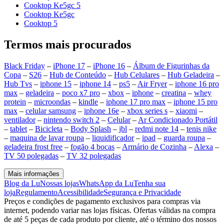
Cooktop Ke5gc 5
Cooktop Ke5gc
Cooktop 5
Termos mais procurados
Black Friday
–
iPhone 17
–
iPhone 16
–
Álbum de Figurinhas da
Copa
–
S26
–
Hub de Conteúdo
–
Hub Celulares
–
Hub Geladeira
–
Hub Tvs
–
iphone 15
–
iphone 14
–
ps5
–
Air Fryer
–
iphone 16 pro
max
–
geladeira
–
poco x7 pro
–
xbox
–
iphone
–
creatina
–
whey
protein
–
microondas
–
kindle
–
iphone 17 pro max
–
iphone 15 pro
max
–
celular samsung
–
iphone 16e
–
xbox series s
–
xiaomi
–
ventilador
–
nintendo switch 2
–
Celular
–
Ar Condicionado Portátil
–
tablet
–
Bicicleta
–
Body Splash
–
jbl
–
redmi note 14
–
tenis nike
–
maquina de lavar roupa
–
liquidificador
–
ipad
–
guarda roupa
–
geladeira frost free
–
fogão 4 bocas
–
Armário de Cozinha
–
Alexa
–
TV 50 polegadas
–
TV 32 polegadas
Mais informações
Blog da Lu
Nossas lojas
WhatsApp da Lu
Tenha sua
loja
Regulamento
Acessibilidade
Segurança e Privacidade
Preços e condições de pagamento exclusivos para compras via
internet, podendo variar nas lojas físicas. Ofertas válidas na compra
de até 5 peças de cada produto por cliente, até o término dos nossos