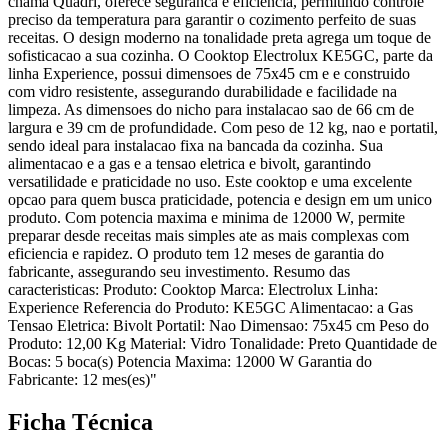
chama Quadri, oferece seguranca e eficiencia, permitindo controle
preciso da temperatura para garantir o cozimento perfeito de suas
receitas. O design moderno na tonalidade preta agrega um toque de
sofisticacao a sua cozinha. O Cooktop Electrolux KE5GC, parte da
linha Experience, possui dimensoes de 75x45 cm e e construido
com vidro resistente, assegurando durabilidade e facilidade na
limpeza. As dimensoes do nicho para instalacao sao de 66 cm de
largura e 39 cm de profundidade. Com peso de 12 kg, nao e portatil,
sendo ideal para instalacao fixa na bancada da cozinha. Sua
alimentacao e a gas e a tensao eletrica e bivolt, garantindo
versatilidade e praticidade no uso. Este cooktop e uma excelente
opcao para quem busca praticidade, potencia e design em um unico
produto. Com potencia maxima e minima de 12000 W, permite
preparar desde receitas mais simples ate as mais complexas com
eficiencia e rapidez. O produto tem 12 meses de garantia do
fabricante, assegurando seu investimento. Resumo das
caracteristicas: Produto: Cooktop Marca: Electrolux Linha:
Experience Referencia do Produto: KE5GC Alimentacao: a Gas
Tensao Eletrica: Bivolt Portatil: Nao Dimensao: 75x45 cm Peso do
Produto: 12,00 Kg Material: Vidro Tonalidade: Preto Quantidade de
Bocas: 5 boca(s) Potencia Maxima: 12000 W Garantia do
Fabricante: 12 mes(es)"
Ficha Técnica