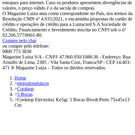
estoques para internet. Caso os produtos apresentem divergências de
valores, o preço válido é o da sacola de compras.
O Magazine Luiza atua como correspondente no País, nos termos da
Resolução CMN nº 4.935/2021, e encaminha propostas de cartão de
crédito e operações de crédito para a Luizacred S.A Sociedade de
Crédito, Financiamento e Investimento inscrita no CNPJ sob o nº
02.206.577/0001-80.
Compre pelo chat
ou compre pelo telefone:
0800 773 3838
Magazine Luiza S/A - CNPJ: 47.960.950/1088-36 - Endereço: Rua
Arnulfo de Lima, 2385 - Vila Santa Cruz, Franca/SP - CEP 14.403-
471 ® Magazine Luiza – Todos os direitos reservados.
Home
>
eletrodomésticos
>
Cooktop
>
5 Bocas
>
Cooktop Electrolux Ke5gc 5 Bocas Bivolt Preto 75x45x13
Cm