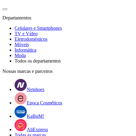
Departamentos
Celulares e Smartphones
TV e Vídeo
Eletrodomésticos
Móveis
Informática
Moda
Todos os departamentos
Nossas marcas e parceiros
Netshoes
Epoca Cosméticos
KaBuM!
AliExpress
Todas as marcas