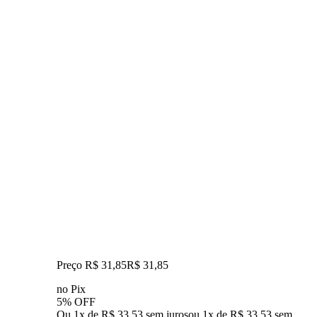
Preço R$ 31,85
R$
31
,
85
no Pix
5% OFF
Ou 1x de R$ 33,53 sem juros
ou
1
x de
R$ 33,53
sem