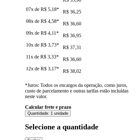
07x de
R$ 5,18
*
R$ 36,25
08x de
R$ 4,58
*
R$ 36,60
09x de
R$ 4,11
*
R$ 36,95
10x de
R$ 3,73
*
R$ 37,31
11x de
R$ 3,33
*
R$ 36,60
12x de
R$ 3,17
*
R$ 38,02
*Juros: Todos os encargos da operação, como juros,
custo de parcelamento e outras tarifas estão incluídas
neste valor.
Calcular frete e prazo
Quantidade:
1 unidade
Selecione a quantidade