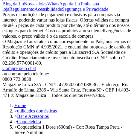
Blog da Lu
Nossas lojas
WhatsApp da Lu
Tenha sua
loja
Regulamento
Acessibilidade
Segurança e Privacidade
Preços e condições de pagamento exclusivos para compras via
internet, podendo variar nas lojas físicas. Ofertas válidas na compra
de até 5 peças de cada produto por cliente, até o término dos nossos
estoques para internet. Caso os produtos apresentem divergências de
valores, o preço válido é o da sacola de compras.
O Magazine Luiza atua como correspondente no País, nos termos da
Resolução CMN nº 4.935/2021, e encaminha propostas de cartão de
crédito e operações de crédito para a Luizacred S.A Sociedade de
Crédito, Financiamento e Investimento inscrita no CNPJ sob o nº
02.206.577/0001-80.
Compre pelo chat
ou compre pelo telefone:
0800 773 3838
Magazine Luiza S/A - CNPJ: 47.960.950/1088-36 - Endereço: Rua
Arnulfo de Lima, 2385 - Vila Santa Cruz, Franca/SP - CEP 14.403-
471 ® Magazine Luiza – Todos os direitos reservados.
Home
>
utilidades domésticas
>
Bar e Acessórios
>
Coqueteleira
>
Coqueteleira 1 Dose (600ml) - Cor: Rosa Tampa Preta -
Inove Nutrition