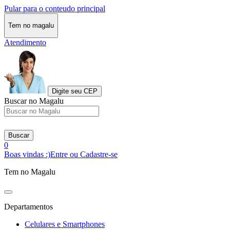
Pular para o conteudo principal
Tem no magalu
Atendimento
Digite seu CEP
Buscar no Magalu
Buscar
0
Boas vindas :)
Entre ou Cadastre-se
Tem no Magalu
Departamentos
Celulares e Smartphones