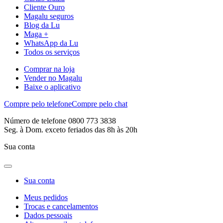
Cliente Ouro
Magalu seguros
Blog da Lu
Maga +
WhatsApp da Lu
Todos os serviços
Comprar na loja
Vender no Magalu
Baixe o aplicativo
Compre pelo telefone
Compre pelo chat
Número de telefone 0800 773 3838
Seg. à Dom. exceto feriados das 8h às 20h
Sua conta
Sua conta
Meus pedidos
Trocas e cancelamentos
Dados pessoais