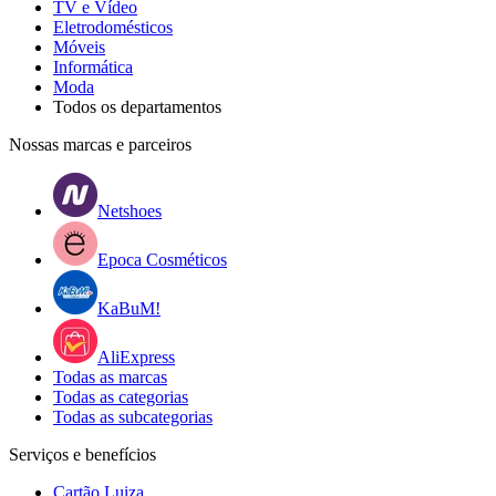
TV e Vídeo
Eletrodomésticos
Móveis
Informática
Moda
Todos os departamentos
Nossas marcas e parceiros
Netshoes
Epoca Cosméticos
KaBuM!
AliExpress
Todas as marcas
Todas as categorias
Todas as subcategorias
Serviços e benefícios
Cartão Luiza