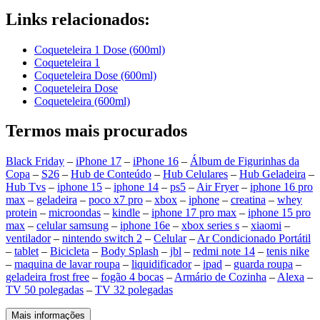
Links relacionados:
Coqueteleira 1 Dose (600ml)
Coqueteleira 1
Coqueteleira Dose (600ml)
Coqueteleira Dose
Coqueteleira (600ml)
Termos mais procurados
Black Friday
–
iPhone 17
–
iPhone 16
–
Álbum de Figurinhas da
Copa
–
S26
–
Hub de Conteúdo
–
Hub Celulares
–
Hub Geladeira
–
Hub Tvs
–
iphone 15
–
iphone 14
–
ps5
–
Air Fryer
–
iphone 16 pro
max
–
geladeira
–
poco x7 pro
–
xbox
–
iphone
–
creatina
–
whey
protein
–
microondas
–
kindle
–
iphone 17 pro max
–
iphone 15 pro
max
–
celular samsung
–
iphone 16e
–
xbox series s
–
xiaomi
–
ventilador
–
nintendo switch 2
–
Celular
–
Ar Condicionado Portátil
–
tablet
–
Bicicleta
–
Body Splash
–
jbl
–
redmi note 14
–
tenis nike
–
maquina de lavar roupa
–
liquidificador
–
ipad
–
guarda roupa
–
geladeira frost free
–
fogão 4 bocas
–
Armário de Cozinha
–
Alexa
–
TV 50 polegadas
–
TV 32 polegadas
Mais informações