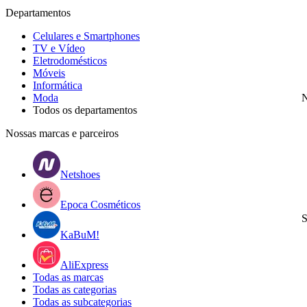
Departamentos
Celulares e Smartphones
TV e Vídeo
Eletrodomésticos
Móveis
Informática
Moda
N
Todos os departamentos
Nossas marcas e parceiros
Netshoes
Epoca Cosméticos
S
KaBuM!
AliExpress
Todas as marcas
Todas as categorias
Todas as subcategorias