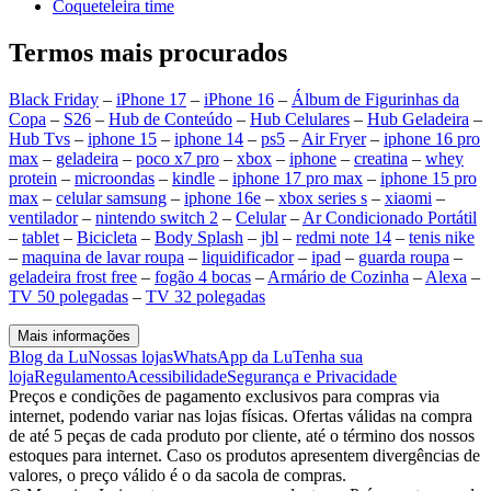
Coqueteleira time
Termos mais procurados
Black Friday
–
iPhone 17
–
iPhone 16
–
Álbum de Figurinhas da
Copa
–
S26
–
Hub de Conteúdo
–
Hub Celulares
–
Hub Geladeira
–
Hub Tvs
–
iphone 15
–
iphone 14
–
ps5
–
Air Fryer
–
iphone 16 pro
max
–
geladeira
–
poco x7 pro
–
xbox
–
iphone
–
creatina
–
whey
protein
–
microondas
–
kindle
–
iphone 17 pro max
–
iphone 15 pro
max
–
celular samsung
–
iphone 16e
–
xbox series s
–
xiaomi
–
ventilador
–
nintendo switch 2
–
Celular
–
Ar Condicionado Portátil
–
tablet
–
Bicicleta
–
Body Splash
–
jbl
–
redmi note 14
–
tenis nike
–
maquina de lavar roupa
–
liquidificador
–
ipad
–
guarda roupa
–
geladeira frost free
–
fogão 4 bocas
–
Armário de Cozinha
–
Alexa
–
TV 50 polegadas
–
TV 32 polegadas
Mais informações
Blog da Lu
Nossas lojas
WhatsApp da Lu
Tenha sua
loja
Regulamento
Acessibilidade
Segurança e Privacidade
Preços e condições de pagamento exclusivos para compras via
internet, podendo variar nas lojas físicas. Ofertas válidas na compra
de até 5 peças de cada produto por cliente, até o término dos nossos
estoques para internet. Caso os produtos apresentem divergências de
valores, o preço válido é o da sacola de compras.