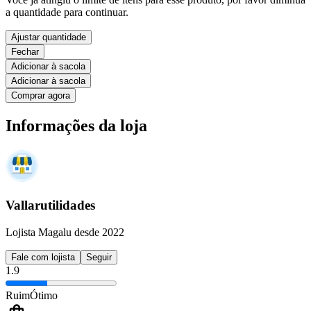
a quantidade para continuar.
Ajustar quantidade
Fechar
Adicionar à sacola
Adicionar à sacola
Comprar agora
Informações da loja
Vallarutilidades
Lojista Magalu desde 2022
Fale com lojista
Seguir
1.9
Ruim
Ótimo