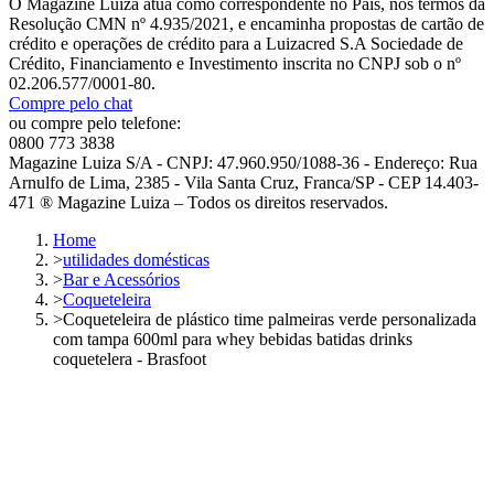
O Magazine Luiza atua como correspondente no País, nos termos da
Resolução CMN nº 4.935/2021, e encaminha propostas de cartão de
crédito e operações de crédito para a Luizacred S.A Sociedade de
Crédito, Financiamento e Investimento inscrita no CNPJ sob o nº
02.206.577/0001-80.
Compre pelo chat
ou compre pelo telefone:
0800 773 3838
Magazine Luiza S/A - CNPJ: 47.960.950/1088-36 - Endereço: Rua
Arnulfo de Lima, 2385 - Vila Santa Cruz, Franca/SP - CEP 14.403-
471 ® Magazine Luiza – Todos os direitos reservados.
Home
>
utilidades domésticas
>
Bar e Acessórios
>
Coqueteleira
>
Coqueteleira de plástico time palmeiras verde personalizada
com tampa 600ml para whey bebidas batidas drinks
coquetelera - Brasfoot