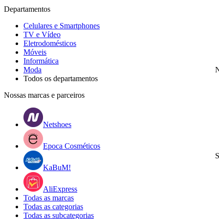
Departamentos
Celulares e Smartphones
TV e Vídeo
Eletrodomésticos
Móveis
Informática
Moda
N
Todos os departamentos
Nossas marcas e parceiros
Netshoes
Epoca Cosméticos
S
KaBuM!
AliExpress
Todas as marcas
Todas as categorias
Todas as subcategorias