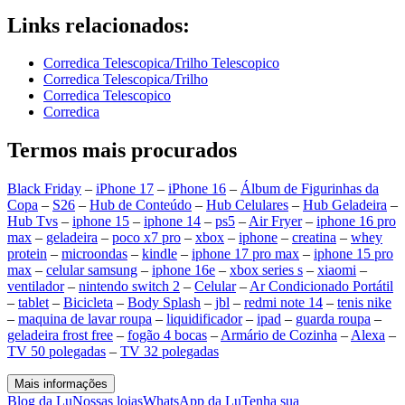
Links relacionados:
Corredica Telescopica/Trilho Telescopico
Corredica Telescopica/Trilho
Corredica Telescopico
Corredica
Termos mais procurados
Black Friday
–
iPhone 17
–
iPhone 16
–
Álbum de Figurinhas da
Copa
–
S26
–
Hub de Conteúdo
–
Hub Celulares
–
Hub Geladeira
–
Hub Tvs
–
iphone 15
–
iphone 14
–
ps5
–
Air Fryer
–
iphone 16 pro
max
–
geladeira
–
poco x7 pro
–
xbox
–
iphone
–
creatina
–
whey
protein
–
microondas
–
kindle
–
iphone 17 pro max
–
iphone 15 pro
max
–
celular samsung
–
iphone 16e
–
xbox series s
–
xiaomi
–
ventilador
–
nintendo switch 2
–
Celular
–
Ar Condicionado Portátil
–
tablet
–
Bicicleta
–
Body Splash
–
jbl
–
redmi note 14
–
tenis nike
–
maquina de lavar roupa
–
liquidificador
–
ipad
–
guarda roupa
–
geladeira frost free
–
fogão 4 bocas
–
Armário de Cozinha
–
Alexa
–
TV 50 polegadas
–
TV 32 polegadas
Mais informações
Blog da Lu
Nossas lojas
WhatsApp da Lu
Tenha sua