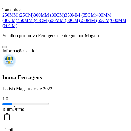
Tamanho:
250MM (25CM)
300MM (30CM)
350MM (35CM)
400MM
(40CM)
450MM (45CM)
500MM (50CM)
550MM (55CM)
600MM
(60CM)
Vendido por
Inova Ferragens
e entregue por
Magalu
Informações da loja
Inova Ferragens
Lojista Magalu desde 2022
1.0
Ruim
Ótimo
+1mil