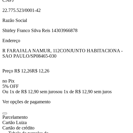
CNPJ
22.775.523/0001-42
Razão Social
Shirley Franco Silva Reis 14303966878
Endereço
R FARAJALA NAMUR, 112
CONJUNTO HABITACIONA -
SAO PAULO/SP
08465-030
Preço R$ 12,26
R$
12
,
26
no Pix
5% OFF
Ou 1x de R$ 12,90 sem juros
ou
1
x de
R$ 12,90
sem juros
Ver opções de pagamento
Parcelamento
Cartão Luiza
Cartão de crédito