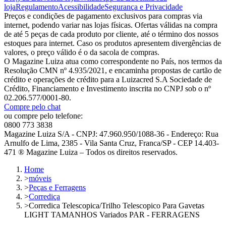
loja
Regulamento
Acessibilidade
Segurança e Privacidade
Preços e condições de pagamento exclusivos para compras via
internet, podendo variar nas lojas físicas. Ofertas válidas na compra
de até 5 peças de cada produto por cliente, até o término dos nossos
estoques para internet. Caso os produtos apresentem divergências de
valores, o preço válido é o da sacola de compras.
O Magazine Luiza atua como correspondente no País, nos termos da
Resolução CMN nº 4.935/2021, e encaminha propostas de cartão de
crédito e operações de crédito para a Luizacred S.A Sociedade de
Crédito, Financiamento e Investimento inscrita no CNPJ sob o nº
02.206.577/0001-80.
Compre pelo chat
ou compre pelo telefone:
0800 773 3838
Magazine Luiza S/A - CNPJ: 47.960.950/1088-36 - Endereço: Rua
Arnulfo de Lima, 2385 - Vila Santa Cruz, Franca/SP - CEP 14.403-
471 ® Magazine Luiza – Todos os direitos reservados.
Home
>
móveis
>
Peças e Ferragens
>
Corrediça
>
Corredica Telescopica/Trilho Telescopico Para Gavetas
LIGHT TAMANHOS Variados PAR - FERRAGENS