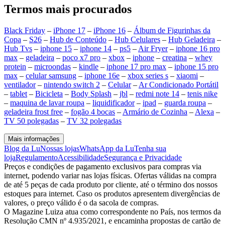
Termos mais procurados
Black Friday
–
iPhone 17
–
iPhone 16
–
Álbum de Figurinhas da
Copa
–
S26
–
Hub de Conteúdo
–
Hub Celulares
–
Hub Geladeira
–
Hub Tvs
–
iphone 15
–
iphone 14
–
ps5
–
Air Fryer
–
iphone 16 pro
max
–
geladeira
–
poco x7 pro
–
xbox
–
iphone
–
creatina
–
whey
protein
–
microondas
–
kindle
–
iphone 17 pro max
–
iphone 15 pro
max
–
celular samsung
–
iphone 16e
–
xbox series s
–
xiaomi
–
ventilador
–
nintendo switch 2
–
Celular
–
Ar Condicionado Portátil
–
tablet
–
Bicicleta
–
Body Splash
–
jbl
–
redmi note 14
–
tenis nike
–
maquina de lavar roupa
–
liquidificador
–
ipad
–
guarda roupa
–
geladeira frost free
–
fogão 4 bocas
–
Armário de Cozinha
–
Alexa
–
TV 50 polegadas
–
TV 32 polegadas
Mais informações
Blog da Lu
Nossas lojas
WhatsApp da Lu
Tenha sua
loja
Regulamento
Acessibilidade
Segurança e Privacidade
Preços e condições de pagamento exclusivos para compras via
internet, podendo variar nas lojas físicas. Ofertas válidas na compra
de até 5 peças de cada produto por cliente, até o término dos nossos
estoques para internet. Caso os produtos apresentem divergências de
valores, o preço válido é o da sacola de compras.
O Magazine Luiza atua como correspondente no País, nos termos da
Resolução CMN nº 4.935/2021, e encaminha propostas de cartão de