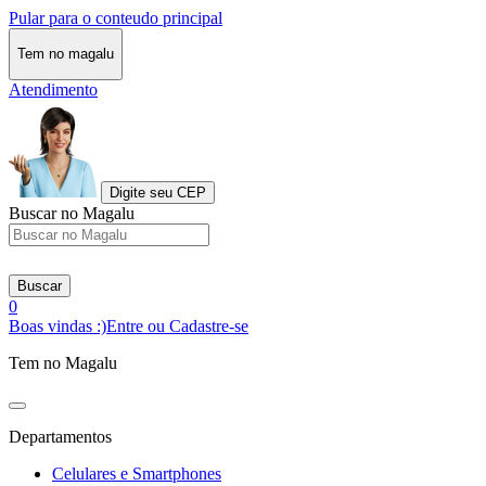
Pular para o conteudo principal
Tem no magalu
Atendimento
Digite seu CEP
Buscar no Magalu
Buscar
0
Boas vindas :)
Entre ou Cadastre-se
Tem no Magalu
Departamentos
Celulares e Smartphones