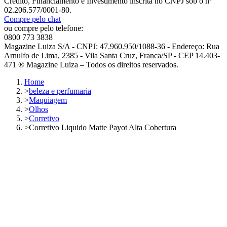
Crédito, Financiamento e Investimento inscrita no CNPJ sob o nº
02.206.577/0001-80.
Compre pelo chat
ou compre pelo telefone:
0800 773 3838
Magazine Luiza S/A - CNPJ: 47.960.950/1088-36 - Endereço: Rua
Arnulfo de Lima, 2385 - Vila Santa Cruz, Franca/SP - CEP 14.403-
471 ® Magazine Luiza – Todos os direitos reservados.
Home
>
beleza e perfumaria
>
Maquiagem
>
Olhos
>
Corretivo
>
Corretivo Liquido Matte Payot Alta Cobertura