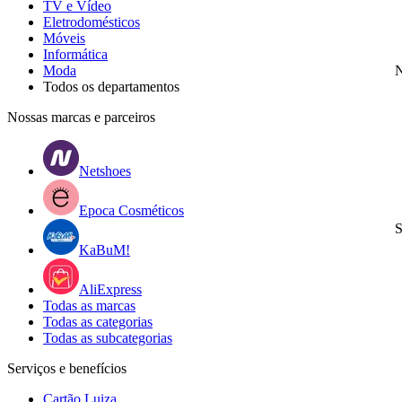
TV e Vídeo
Eletrodomésticos
Móveis
Informática
Moda
N
Todos os departamentos
Nossas marcas e parceiros
Netshoes
Epoca Cosméticos
S
KaBuM!
AliExpress
Todas as marcas
Todas as categorias
Todas as subcategorias
Serviços e benefícios
Cartão Luiza