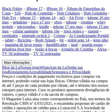
Black Friday
–
iPhone 17
–
iPhone 16
–
Álbum de Figurinhas da
Copa
–
S26
–
Hub de Conteúdo
–
Hub Celulares
–
Hub Geladeira
–
Hub Tvs
–
iphone 15
–
iphone 14
–
ps5
–
Air Fryer
–
iphone 16 pro
max
–
geladeira
–
poco x7 pro
–
xbox
–
iphone
–
creatina
–
whey
protein
–
microondas
–
kindle
–
iphone 17 pro max
–
iphone 15 pro
max
–
celular samsung
–
iphone 16e
–
xbox series s
–
xiaomi
–
ventilador
–
nintendo switch 2
–
Celular
–
Ar Condicionado Portátil
–
tablet
–
Bicicleta
–
Body Splash
–
jbl
–
redmi note 14
–
tenis nike
–
maquina de lavar roupa
–
liquidificador
–
ipad
–
guarda roupa
–
geladeira frost free
–
fogão 4 bocas
–
Armário de Cozinha
–
Alexa
–
TV 50 polegadas
–
TV 32 polegadas
Mais informações
Blog da Lu
Nossas lojas
WhatsApp da Lu
Tenha sua
loja
Regulamento
Acessibilidade
Segurança e Privacidade
Preços e condições de pagamento exclusivos para compras via
internet, podendo variar nas lojas físicas. Ofertas válidas na compra
de até 5 peças de cada produto por cliente, até o término dos nossos
estoques para internet. Caso os produtos apresentem divergências de
valores, o preço válido é o da sacola de compras.
O Magazine Luiza atua como correspondente no País, nos termos da
Resolução CMN nº 4.935/2021, e encaminha propostas de cartão de
crédito e operações de crédito para a Luizacred S.A Sociedade de