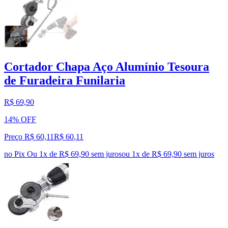
Cortador Chapa Aço Alumínio Tesoura
de Furadeira Funilaria
R$ 69,90
14% OFF
Preço R$ 60,11
R$
60
,
11
no Pix
Ou 1x de R$ 69,90 sem juros
ou
1
x de
R$ 69,90
sem juros