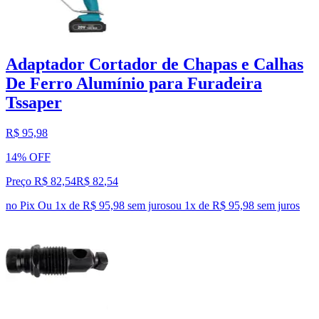
Adaptador Cortador de Chapas e Calhas
De Ferro Alumínio para Furadeira
Tssaper
R$ 95,98
14% OFF
Preço R$ 82,54
R$
82
,
54
no Pix
Ou 1x de R$ 95,98 sem juros
ou
1
x de
R$ 95,98
sem juros