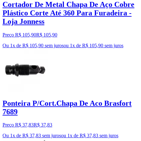
Cortador De Metal Chapa De Aço Cobre
Plástico Corte Até 360 Para Furadeira -
Loja Jonness
Preço R$ 105,90
R$
105
,
90
Ou 1x de R$ 105,90 sem juros
ou
1
x de
R$ 105,90
sem juros
Ponteira P/Cort.Chapa De Aco Brasfort
7689
Preço R$ 37,83
R$
37
,
83
Ou 1x de R$ 37,83 sem juros
ou
1
x de
R$ 37,83
sem juros