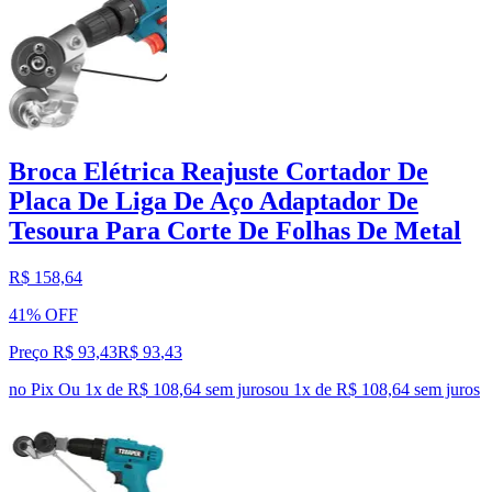
Broca Elétrica Reajuste Cortador De
Placa De Liga De Aço Adaptador De
Tesoura Para Corte De Folhas De Metal
R$ 158,64
41% OFF
Preço R$ 93,43
R$
93
,
43
no Pix
Ou 1x de R$ 108,64 sem juros
ou
1
x de
R$ 108,64
sem juros