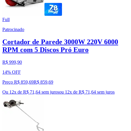
Full
Patrocinado
Cortador de Parede 3000W 220V 6000
RPM com 5 Discos Pró Euro
R$ 999,90
14% OFF
Preço R$ 859,69
R$
859
,
69
Ou 12x de R$ 71,64 sem juros
ou
12
x de
R$ 71,64
sem juros