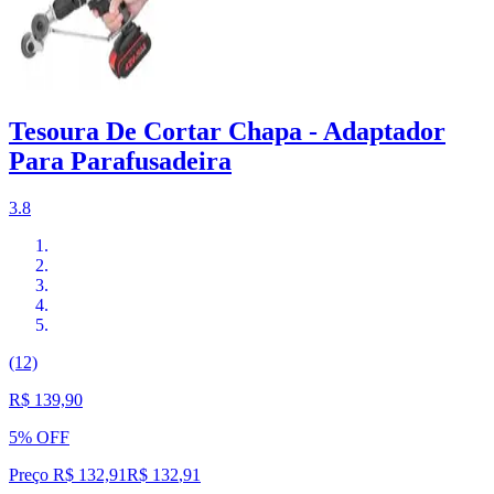
Tesoura De Cortar Chapa - Adaptador
Para Parafusadeira
3.8
(12)
R$ 139,90
5% OFF
Preço R$ 132,91
R$
132
,
91