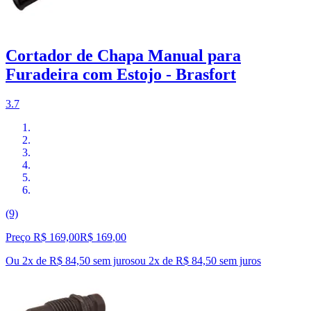
Cortador de Chapa Manual para
Furadeira com Estojo - Brasfort
3.7
(9)
Preço R$ 169,00
R$
169
,
00
Ou 2x de R$ 84,50 sem juros
ou
2
x de
R$ 84,50
sem juros