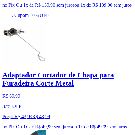
no Pix
Ou 1x de R$ 139,90 sem juros
ou
1
x de
R$ 139,90
sem juros
Cupom 10% OFF
Adaptador Cortador de Chapa para
Furadeira Corte Metal
R$ 69,99
37% OFF
Preço R$ 43,99
R$
43
,
99
no Pix
Ou 1x de R$ 49,99 sem juros
ou
1
x de
R$ 49,99
sem juros