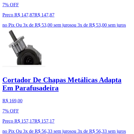
7% OFF
Preço R$ 147,87
R$
147
,
87
no Pix
Ou 3x de R$ 53,00 sem juros
ou
3
x de
R$ 53,00
sem juros
Cortador De Chapas Metálicas Adapta
Em Parafusadeira
R$ 169,00
7% OFF
Preço R$ 157,17
R$
157
,
17
no Pix
Ou 3x de R$ 56,33 sem juros
ou
3
x de
R$ 56,33
sem juros