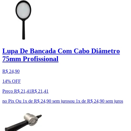
Lupa De Bancada Com Cabo Diâmetro
75mm Profissional
R$ 24,90
14% OFF
Preço R$ 21,41
R$
21
,
41
no Pix
Ou 1x de R$ 24,90 sem juros
ou
1
x de
R$ 24,90
sem juros