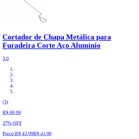
Cortador de Chapa Metálica para
Furadeira Corte Aço Alumínio
3.0
(3)
R$ 69,99
37% OFF
Preço R$ 43,99
R$
43
,
99