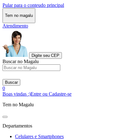
Pular para o conteudo principal
Tem no magalu
Atendimento
Digite seu CEP
Buscar no Magalu
Buscar
0
Boas vindas :)
Entre ou Cadastre-se
Tem no Magalu
Departamentos
Celulares e Smartphones