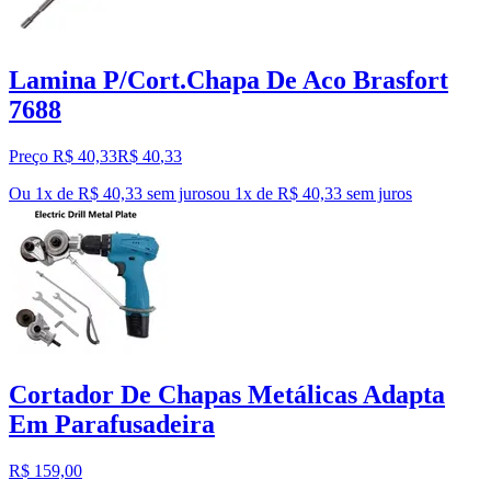
Lamina P/Cort.Chapa De Aco Brasfort
7688
Preço R$ 40,33
R$
40
,
33
Ou 1x de R$ 40,33 sem juros
ou
1
x de
R$ 40,33
sem juros
Cortador De Chapas Metálicas Adapta
Em Parafusadeira
R$ 159,00