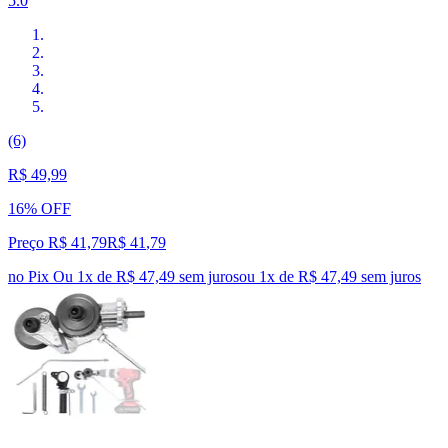
5.0
(6)
R$ 49,99
16% OFF
Preço R$ 41,79
R$
41
,
79
no Pix
Ou 1x de R$ 47,49 sem juros
ou
1
x de
R$ 47,49
sem juros