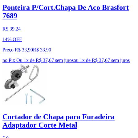
Ponteira P/Cort.Chapa De Aco Brasfort
7689
R$ 39,24
14% OFF
Preço R$ 33,90
R$
33
,
90
no Pix
Ou 1x de R$ 37,67 sem juros
ou
1
x de
R$ 37,67
sem juros
Cortador de Chapa para Furadeira
Adaptador Corte Metal