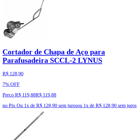
Cortador de Chapa de Aço para
Parafusadeira SCCL-2 LYNUS
R$ 128,90
7% OFF
Preço R$ 119,88
R$
119
,
88
no Pix
Ou 1x de R$ 128,90 sem juros
ou
1
x de
R$ 128,90
sem juros