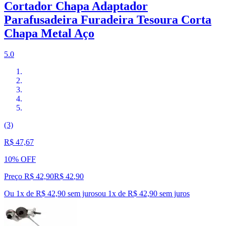
Cortador Chapa Adaptador
Parafusadeira Furadeira Tesoura Corta
Chapa Metal Aço
5.0
(3)
R$ 47,67
10% OFF
Preço R$ 42,90
R$
42
,
90
Ou 1x de R$ 42,90 sem juros
ou
1
x de
R$ 42,90
sem juros