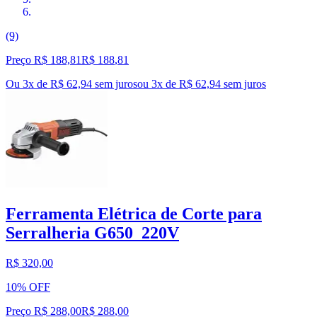
(9)
Preço R$ 188,81
R$
188
,
81
Ou 3x de R$ 62,94 sem juros
ou
3
x de
R$ 62,94
sem juros
Ferramenta Elétrica de Corte para
Serralheria G650_220V
R$ 320,00
10% OFF
Preço R$ 288,00
R$
288
,
00