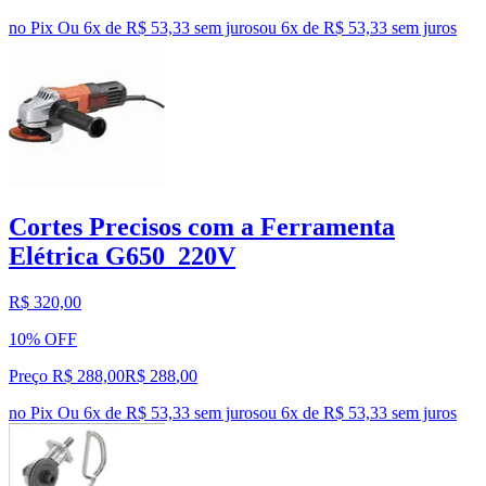
no Pix
Ou 6x de R$ 53,33 sem juros
ou
6
x de
R$ 53,33
sem juros
Cortes Precisos com a Ferramenta
Elétrica G650_220V
R$ 320,00
10% OFF
Preço R$ 288,00
R$
288
,
00
no Pix
Ou 6x de R$ 53,33 sem juros
ou
6
x de
R$ 53,33
sem juros