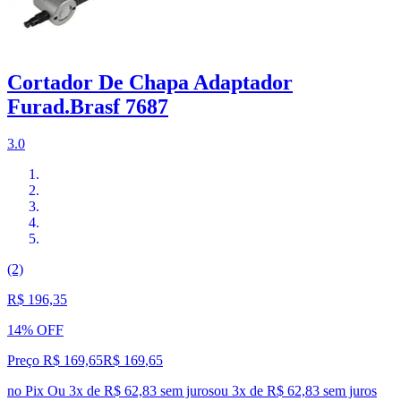
Cortador De Chapa Adaptador
Furad.Brasf 7687
3.0
(2)
R$ 196,35
14% OFF
Preço R$ 169,65
R$
169
,
65
no Pix
Ou 3x de R$ 62,83 sem juros
ou
3
x de
R$ 62,83
sem juros