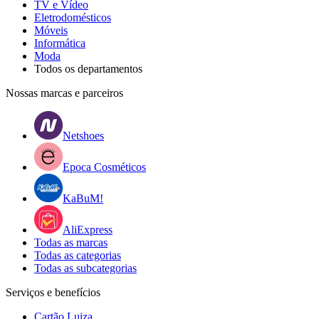
TV e Vídeo
Eletrodomésticos
Móveis
Informática
Moda
Todos os departamentos
Nossas marcas e parceiros
Netshoes
Epoca Cosméticos
KaBuM!
AliExpress
Todas as marcas
Todas as categorias
Todas as subcategorias
Serviços e benefícios
Cartão Luiza