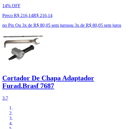
14% OFF
Preço R$ 216,14
R$
216
,
14
no Pix
Ou 3x de R$ 80,05 sem juros
ou
3
x de
R$ 80,05
sem juros
Cortador De Chapa Adaptador
Furad.Brasf 7687
3.7