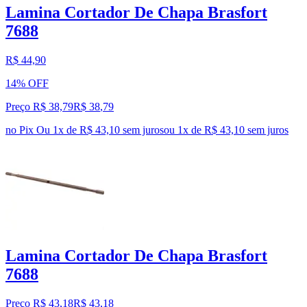
Lamina Cortador De Chapa Brasfort
7688
R$ 44,90
14% OFF
Preço R$ 38,79
R$
38
,
79
no Pix
Ou 1x de R$ 43,10 sem juros
ou
1
x de
R$ 43,10
sem juros
Lamina Cortador De Chapa Brasfort
7688
Preço R$ 43,18
R$
43
,
18