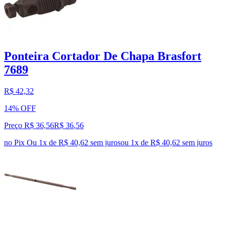
Ponteira Cortador De Chapa Brasfort
7689
R$ 42,32
14% OFF
Preço R$ 36,56
R$
36
,
56
no Pix
Ou 1x de R$ 40,62 sem juros
ou
1
x de
R$ 40,62
sem juros