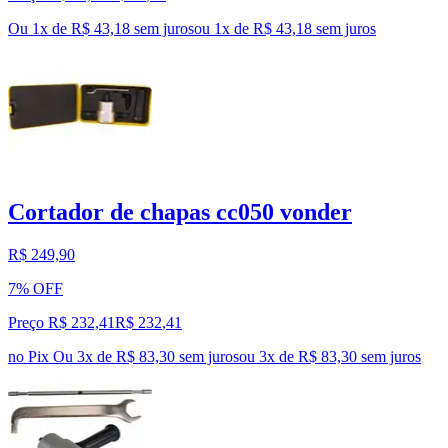
Ou 1x de R$ 43,18 sem juros
ou
1
x de
R$ 43,18
sem juros
Cortador de chapas cc050 vonder
R$ 249,90
7% OFF
Preço R$ 232,41
R$
232
,
41
no Pix
Ou 3x de R$ 83,30 sem juros
ou
3
x de
R$ 83,30
sem juros