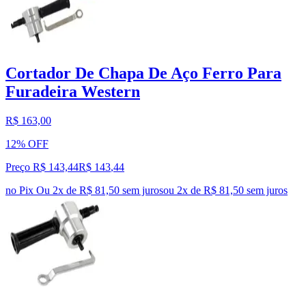
Cortador De Chapa De Aço Ferro Para
Furadeira Western
R$ 163,00
12% OFF
Preço R$ 143,44
R$
143
,
44
no Pix
Ou 2x de R$ 81,50 sem juros
ou
2
x de
R$ 81,50
sem juros