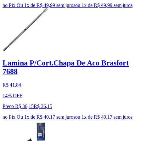
no Pix
Ou 1x de R$ 49,99 sem juros
ou
1
x de
R$ 49,99
sem juros
Lamina P/Cort.Chapa De Aco Brasfort
7688
R$ 41,84
14% OFF
Preço R$ 36,15
R$
36
,
15
no Pix
Ou 1x de R$ 40,17 sem juros
ou
1
x de
R$ 40,17
sem juros