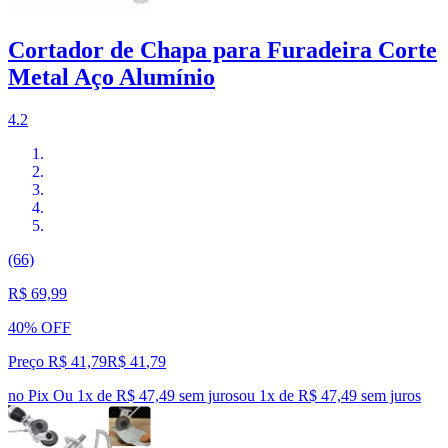
Cortador de Chapa para Furadeira Corte
Metal Aço Alumínio
4.2
(66)
R$ 69,99
40% OFF
Preço R$ 41,79
R$
41
,
79
no Pix
Ou 1x de R$ 47,49 sem juros
ou
1
x de
R$ 47,49
sem juros