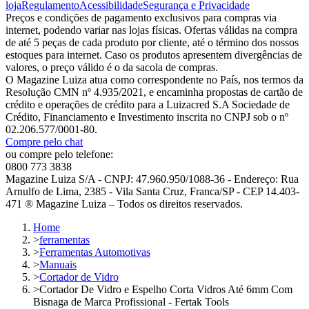
loja
Regulamento
Acessibilidade
Segurança e Privacidade
Preços e condições de pagamento exclusivos para compras via
internet, podendo variar nas lojas físicas. Ofertas válidas na compra
de até 5 peças de cada produto por cliente, até o término dos nossos
estoques para internet. Caso os produtos apresentem divergências de
valores, o preço válido é o da sacola de compras.
O Magazine Luiza atua como correspondente no País, nos termos da
Resolução CMN nº 4.935/2021, e encaminha propostas de cartão de
crédito e operações de crédito para a Luizacred S.A Sociedade de
Crédito, Financiamento e Investimento inscrita no CNPJ sob o nº
02.206.577/0001-80.
Compre pelo chat
ou compre pelo telefone:
0800 773 3838
Magazine Luiza S/A - CNPJ: 47.960.950/1088-36 - Endereço: Rua
Arnulfo de Lima, 2385 - Vila Santa Cruz, Franca/SP - CEP 14.403-
471 ® Magazine Luiza – Todos os direitos reservados.
Home
>
ferramentas
>
Ferramentas Automotivas
>
Manuais
>
Cortador de Vidro
>
Cortador De Vidro e Espelho Corta Vidros Até 6mm Com
Bisnaga de Marca Profissional - Fertak Tools