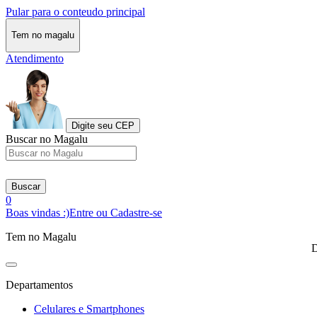
Pular para o conteudo principal
Tem no magalu
Atendimento
Digite seu CEP
Buscar no Magalu
Buscar
0
Boas vindas :)
Entre ou Cadastre-se
Tem no Magalu
D
Departamentos
Celulares e Smartphones