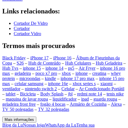
Links relacionados:
Cortador De Vidro
Cortador
Cortador Vidro
Termos mais procurados
Black Friday
–
iPhone 17
–
iPhone 16
–
Álbum de Figurinhas da
Copa
–
S26
–
Hub de Conteúdo
–
Hub Celulares
–
Hub Geladeira
–
Hub Tvs
–
iphone 15
–
iphone 14
–
ps5
–
Air Fryer
–
iphone 16 pro
max
–
geladeira
–
poco x7 pro
–
xbox
–
iphone
–
creatina
–
whey
protein
–
microondas
–
kindle
–
iphone 17 pro max
–
iphone 15 pro
max
–
celular samsung
–
iphone 16e
–
xbox series s
–
xiaomi
–
ventilador
–
nintendo switch 2
–
Celular
–
Ar Condicionado Portátil
–
tablet
–
Bicicleta
–
Body Splash
–
jbl
–
redmi note 14
–
tenis nike
–
maquina de lavar roupa
–
liquidificador
–
ipad
–
guarda roupa
–
geladeira frost free
–
fogão 4 bocas
–
Armário de Cozinha
–
Alexa
–
TV 50 polegadas
–
TV 32 polegadas
Mais informações
Blog da Lu
Nossas lojas
WhatsApp da Lu
Tenha sua