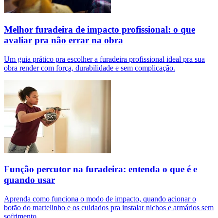
Melhor furadeira de impacto profissional: o que
avaliar pra não errar na obra
Um guia prático pra escolher a furadeira profissional ideal pra sua
obra render com força, durabilidade e sem complicação.
Função percutor na furadeira: entenda o que é e
quando usar
Aprenda como funciona o modo de impacto, quando acionar o
botão do martelinho e os cuidados pra instalar nichos e armários sem
sofrimento.