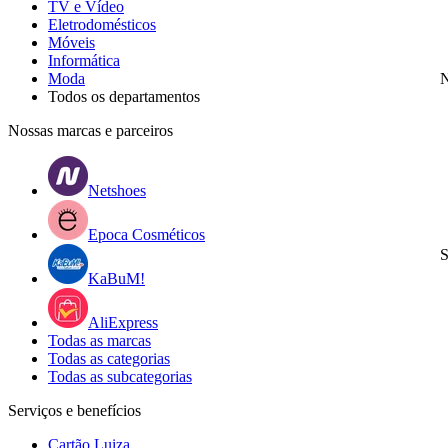
TV e Vídeo
Eletrodomésticos
Móveis
Informática
Moda
N
Todos os departamentos
Nossas marcas e parceiros
Netshoes
Epoca Cosméticos
S
KaBuM!
AliExpress
Todas as marcas
Todas as categorias
Todas as subcategorias
Serviços e benefícios
Cartão Luiza