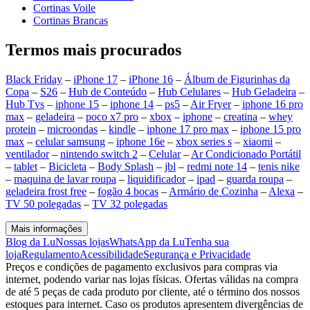
Cortinas Voile
Cortinas Brancas
Termos mais procurados
Black Friday
–
iPhone 17
–
iPhone 16
–
Álbum de Figurinhas da
Copa
–
S26
–
Hub de Conteúdo
–
Hub Celulares
–
Hub Geladeira
–
Hub Tvs
–
iphone 15
–
iphone 14
–
ps5
–
Air Fryer
–
iphone 16 pro
max
–
geladeira
–
poco x7 pro
–
xbox
–
iphone
–
creatina
–
whey
protein
–
microondas
–
kindle
–
iphone 17 pro max
–
iphone 15 pro
max
–
celular samsung
–
iphone 16e
–
xbox series s
–
xiaomi
–
ventilador
–
nintendo switch 2
–
Celular
–
Ar Condicionado Portátil
–
tablet
–
Bicicleta
–
Body Splash
–
jbl
–
redmi note 14
–
tenis nike
–
maquina de lavar roupa
–
liquidificador
–
ipad
–
guarda roupa
–
geladeira frost free
–
fogão 4 bocas
–
Armário de Cozinha
–
Alexa
–
TV 50 polegadas
–
TV 32 polegadas
Mais informações
Blog da Lu
Nossas lojas
WhatsApp da Lu
Tenha sua
loja
Regulamento
Acessibilidade
Segurança e Privacidade
Preços e condições de pagamento exclusivos para compras via
internet, podendo variar nas lojas físicas. Ofertas válidas na compra
de até 5 peças de cada produto por cliente, até o término dos nossos
estoques para internet. Caso os produtos apresentem divergências de