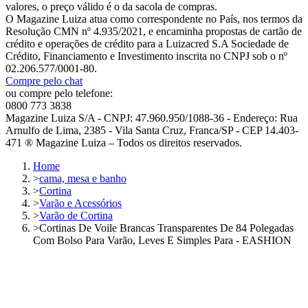
valores, o preço válido é o da sacola de compras.
O Magazine Luiza atua como correspondente no País, nos termos da
Resolução CMN nº 4.935/2021, e encaminha propostas de cartão de
crédito e operações de crédito para a Luizacred S.A Sociedade de
Crédito, Financiamento e Investimento inscrita no CNPJ sob o nº
02.206.577/0001-80.
Compre pelo chat
ou compre pelo telefone:
0800 773 3838
Magazine Luiza S/A - CNPJ: 47.960.950/1088-36 - Endereço: Rua
Arnulfo de Lima, 2385 - Vila Santa Cruz, Franca/SP - CEP 14.403-
471 ® Magazine Luiza – Todos os direitos reservados.
Home
>
cama, mesa e banho
>
Cortina
>
Varão e Acessórios
>
Varão de Cortina
>
Cortinas De Voile Brancas Transparentes De 84 Polegadas
Com Bolso Para Varão, Leves E Simples Para - EASHION