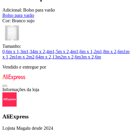
Adicional:
Bolso para varão
Bolso para varão
Cor:
Branco sujo
Tamanho:
0,6m x 1,3m
1,34m x 2,4m
1,5m x 2,4m
1,6m x 1,2m
1,8m x 2,6m
1m
x 1,2m
1m x 2m
2,64m x 2,13m
2m x 2,6m
3m x 2,6m
Vendido e entregue por
Informações da loja
AliExpress
Lojista Magalu desde 2024