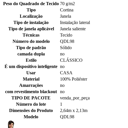
Peso do Quadrado de Tecido
70 g/m2
Tipo
Cortina
Localização
Janela
Tipo de instalação
Instalação lateral
Tipo de janela aplicável
Janela saliente
Técnicas
Tecido
Número do modelo
QDL98
Tipo de padrão
Sólido
camada dupla
no
Estilo
CLÁSSICO
É um dispositivo inteligente
no
Usar
CASA
Material
100% Poliéster
Amarrações
no
com revestimento blackout
no
TIPO DE PACOTE
venda_por_peça
Número do lote
1
Dimensões do Produto
2,64m x 2,13m
Modelo
QDL98