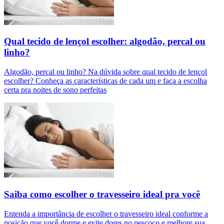
Qual tecido de lençol escolher: algodão, percal ou
linho?
Algodão, percal ou linho? Na dúvida sobre qual tecido de lençol
escolher? Conheça as características de cada um e faça a escolha
certa pra noites de sono perfeitas
Saiba como escolher o travesseiro ideal pra você
Entenda a importância de escolher o travesseiro ideal conforme a
posição que você dorme e evite dores no pescoço e melhore sua