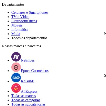
Departamentos
Celulares e Smartphones
TV e Vídeo
Eletrodomésticos
Móveis
Informática
Moda
N
Todos os departamentos
Nossas marcas e parceiros
Netshoes
Epoca Cosméticos
S
KaBuM!
AliExpress
Todas as marcas
Todas as categorias
Todas as subcategorias