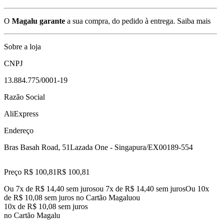
O
Magalu garante
a sua compra, do pedido à entrega.
Saiba mais
Sobre a loja
CNPJ
13.884.775/0001-19
Razão Social
AliExpress
Endereço
Bras Basah Road, 51
Lazada One - Singapura/EX
00189-554
Preço R$ 100,81
R$
100
,
81
Ou 7x de R$ 14,40 sem juros
ou
7
x de
R$ 14,40
sem juros
Ou 10x
de R$ 10,08 sem juros no Cartão Magalu
ou
10
x de
R$ 10,08
sem juros
no Cartão Magalu