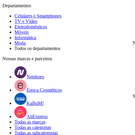
Departamentos
Celulares e Smartphones
TV e Vídeo
Eletrodomésticos
Móveis
Informática
Moda
N
Todos os departamentos
Nossas marcas e parceiros
Netshoes
Epoca Cosméticos
S
KaBuM!
AliExpress
Todas as marcas
Todas as categorias
Todas as subcategorias