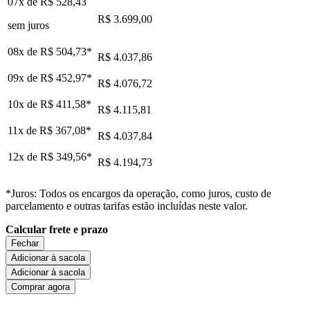
07x de
R$ 528,43
R$ 3.699,00
sem juros
08x de
R$ 504,73
*
R$ 4.037,86
09x de
R$ 452,97
*
R$ 4.076,72
10x de
R$ 411,58
*
R$ 4.115,81
11x de
R$ 367,08
*
R$ 4.037,84
12x de
R$ 349,56
*
R$ 4.194,73
*Juros: Todos os encargos da operação, como juros, custo de
parcelamento e outras tarifas estão incluídas neste valor.
Calcular frete e prazo
Fechar
Adicionar à sacola
Adicionar à sacola
Comprar agora