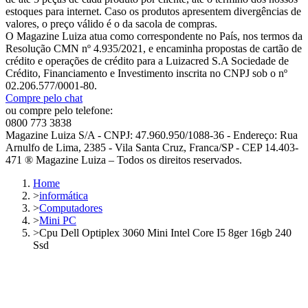
estoques para internet. Caso os produtos apresentem divergências de
valores, o preço válido é o da sacola de compras.
O Magazine Luiza atua como correspondente no País, nos termos da
Resolução CMN nº 4.935/2021, e encaminha propostas de cartão de
crédito e operações de crédito para a Luizacred S.A Sociedade de
Crédito, Financiamento e Investimento inscrita no CNPJ sob o nº
02.206.577/0001-80.
Compre pelo chat
ou compre pelo telefone:
0800 773 3838
Magazine Luiza S/A - CNPJ: 47.960.950/1088-36 - Endereço: Rua
Arnulfo de Lima, 2385 - Vila Santa Cruz, Franca/SP - CEP 14.403-
471 ® Magazine Luiza – Todos os direitos reservados.
Home
>
informática
>
Computadores
>
Mini PC
>
Cpu Dell Optiplex 3060 Mini Intel Core I5 8ger 16gb 240
Ssd