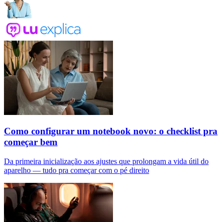
Como configurar um notebook novo: o checklist pra
começar bem
Da primeira inicialização aos ajustes que prolongam a vida útil do
aparelho — tudo pra começar com o pé direito