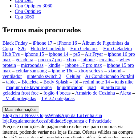
Cpu Dell
Cpu Optiplex 3060
Cpu Optiplex
Cpu 3060
Termos mais procurados
Black Friday
–
iPhone 17
–
iPhone 16
–
Álbum de Figurinhas da
Copa
–
S26
–
Hub de Conteúdo
–
Hub Celulares
–
Hub Geladeira
–
Hub Tvs
–
iphone 15
–
iphone 14
–
ps5
–
Air Fryer
–
iphone 16 pro
max
–
geladeira
–
poco x7 pro
–
xbox
–
iphone
–
creatina
–
whey
protein
–
microondas
–
kindle
–
iphone 17 pro max
–
iphone 15 pro
max
–
celular samsung
–
iphone 16e
–
xbox series s
–
xiaomi
–
ventilador
–
nintendo switch 2
–
Celular
–
Ar Condicionado Portátil
–
tablet
–
Bicicleta
–
Body Splash
–
jbl
–
redmi note 14
–
tenis nike
–
maquina de lavar roupa
–
liquidificador
–
ipad
–
guarda roupa
–
geladeira frost free
–
fogão 4 bocas
–
Armário de Cozinha
–
Alexa
–
TV 50 polegadas
–
TV 32 polegadas
Mais informações
Blog da Lu
Nossas lojas
WhatsApp da Lu
Tenha sua
loja
Regulamento
Acessibilidade
Segurança e Privacidade
Preços e condições de pagamento exclusivos para compras via
internet, podendo variar nas lojas físicas. Ofertas válidas na compra
de até 5 peças de cada produto por cliente, até o término dos nossos