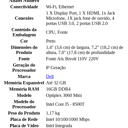
Anatel Número
Conectividade
Wi-Fi, Ethernet
1 X Display Port, 1 X HDMI, 1x Jack
Conexões
Microfone, 1X jack fone de ouvido, 4
portas USB 3.0, 2 portas USB 2.0
Conteúdo da
CPU, Fonte
Embalagem
Cor
Preto
Dimensões do
1,4" (3,6 cm) de largura, 7,2” (18,2 cm) de
Produto
altura, 7,0" (17,8 cm) de profundidade
Fonte
Fonte Atx Bivolt 110V 220V
Geração do
8ª Geração
Processador
Marca
Dell
Memória Expansível
Até 32 GB
Memória RAM
16GB DDR4
Modelo
Optiplex 3060 Mini
Modelo do
Intel Core I5 - 8500T
Processador
Peso do Produto
1,17 kg
Placa de Rede
Intel 10/100/1000 Mbps
Placa de Vídeo
Intel Integrada