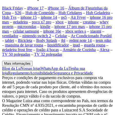
Black Friday
–
iPhone 17
–
iPhone 16
–
Álbum de Figurinhas da
Copa
–
S26
–
Hub de Conteúdo
–
Hub Celulares
–
Hub Geladeira
–
Hub Tvs
–
iphone 15
–
iphone 14
–
ps5
–
Air Fryer
–
iphone 16 pro
max
–
geladeira
–
poco x7 pro
–
xbox
–
iphone
–
creatina
–
whey
protein
–
microondas
–
kindle
–
iphone 17 pro max
–
iphone 15 pro
max
–
celular samsung
–
iphone 16e
–
xbox series s
–
xiaomi
–
ventilador
–
nintendo switch 2
–
Celular
–
Ar Condicionado Portátil
–
tablet
–
Bicicleta
–
Body Splash
–
jbl
–
redmi note 14
–
tenis nike
–
maquina de lavar roupa
–
liquidificador
–
ipad
–
guarda roupa
–
geladeira frost free
–
fogão 4 bocas
–
Armário de Cozinha
–
Alexa
–
TV 50 polegadas
–
TV 32 polegadas
Mais informações
Blog da Lu
Nossas lojas
WhatsApp da Lu
Tenha sua
loja
Regulamento
Acessibilidade
Segurança e Privacidade
Preços e condições de pagamento exclusivos para compras via
internet, podendo variar nas lojas físicas. Ofertas válidas na compra
de até 5 peças de cada produto por cliente, até o término dos nossos
estoques para internet. Caso os produtos apresentem divergências de
valores, o preço válido é o da sacola de compras.
O Magazine Luiza atua como correspondente no País, nos termos da
Resolução CMN nº 4.935/2021, e encaminha propostas de cartão de
crédito e operações de crédito para a Luizacred S.A Sociedade de
Crédito, Financiamento e Investimento inscrita no CNPJ sob o nº