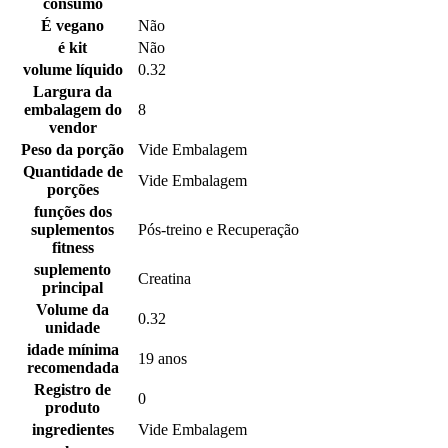
consumo
É vegano
Não
é kit
Não
volume líquido
0.32
Largura da
embalagem do
8
vendor
Peso da porção
Vide Embalagem
Quantidade de
Vide Embalagem
porções
funções dos
suplementos
Pós-treino e Recuperação
fitness
suplemento
Creatina
principal
Volume da
0.32
unidade
idade mínima
19 anos
recomendada
Registro de
0
produto
ingredientes
Vide Embalagem