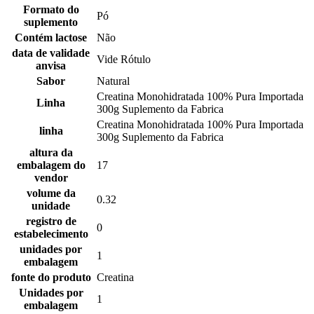
Formato do
Pó
suplemento
Contém lactose
Não
data de validade
Vide Rótulo
anvisa
Sabor
Natural
Creatina Monohidratada 100% Pura Importada
Linha
300g Suplemento da Fabrica
Creatina Monohidratada 100% Pura Importada
linha
300g Suplemento da Fabrica
altura da
embalagem do
17
vendor
volume da
0.32
unidade
registro de
0
estabelecimento
unidades por
1
embalagem
fonte do produto
Creatina
Unidades por
1
embalagem