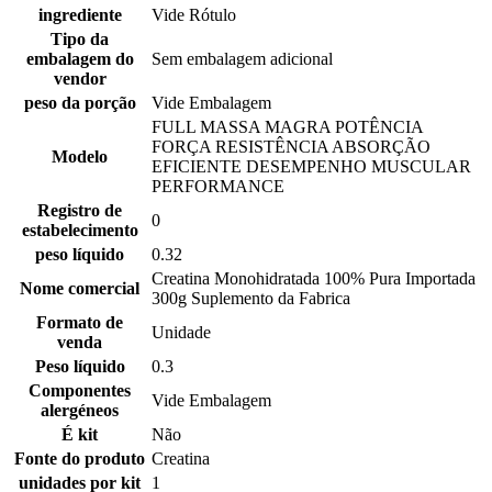
ingrediente
Vide Rótulo
Tipo da
embalagem do
Sem embalagem adicional
vendor
peso da porção
Vide Embalagem
FULL MASSA MAGRA POTÊNCIA
FORÇA RESISTÊNCIA ABSORÇÃO
Modelo
EFICIENTE DESEMPENHO MUSCULAR
PERFORMANCE
Registro de
0
estabelecimento
peso líquido
0.32
Creatina Monohidratada 100% Pura Importada
Nome comercial
300g Suplemento da Fabrica
Formato de
Unidade
venda
Peso líquido
0.3
Componentes
Vide Embalagem
alergéneos
É kit
Não
Fonte do produto
Creatina
unidades por kit
1