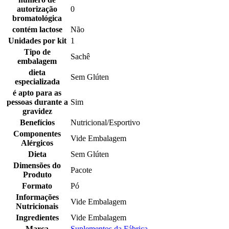
autorização
0
bromatológica
contém lactose
Não
Unidades por kit
1
Tipo de
Sachê
embalagem
dieta
Sem Glúten
especializada
é apto para as
pessoas durante a
Sim
gravidez
Benefícios
Nutricional/Esportivo
Componentes
Vide Embalagem
Alérgicos
Dieta
Sem Glúten
Dimensões do
Pacote
Produto
Formato
Pó
Informações
Vide Embalagem
Nutricionais
Ingredientes
Vide Embalagem
Marca
Suplementos da Fábrica