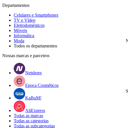
Departamentos
Celulares e Smartphones
TV e Vídeo
Eletrodomésticos
Móveis
Informática
Moda
N
Todos os departamentos
Nossas marcas e parceiros
Netshoes
Epoca Cosméticos
S
KaBuM!
AliExpress
Todas as marcas
Todas as categorias
Todas as subcategorias