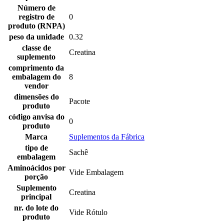
Número de
registro de
0
produto (RNPA)
peso da unidade
0.32
classe de
Creatina
suplemento
comprimento da
embalagem do
8
vendor
dimensões do
Pacote
produto
código anvisa do
0
produto
Marca
Suplementos da Fábrica
tipo de
Sachê
embalagem
Aminoácidos por
Vide Embalagem
porção
Suplemento
Creatina
principal
nr. do lote do
Vide Rótulo
produto