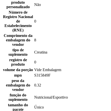
produto
Não
personalizado
Número de
Registro Nacional
de
0
Estabelecimento
(RNE)
Comprimento da
embalagem do
8
vendor
tipo de
Creatina
suplemento
registro de
0
produto
volume da porção
Vide Embalagem
mpn
S315849F
peso da
embalagem do
0.32
vendor
função do
Nutricional/Esportivo
suplemento
tamanho do
Único
pacote