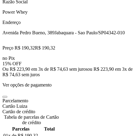
Razão Social
Power Whey
Endereço
Avenida Pedro Bueno, 389
Jabaquara - Sao Paulo/SP
04342-010
Preço R$ 190,32
R$
190
,
32
no Pix
15% OFF
Ou R$ 223,90 em 3x de R$ 74,63 sem juros
ou
R$ 223,90
em
3
x de
R$ 74,63
sem juros
Ver opções de pagamento
Parcelamento
Cartão Luiza
Cartão de crédito
Tabela de parcelas de Cartão
de crédito
Parcelas
Total
01x de
R$ 190,32