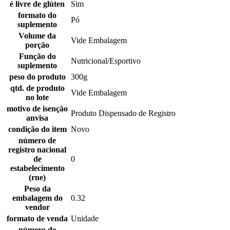
é livre de glúten
Sim
formato do
Pó
suplemento
Volume da
Vide Embalagem
porção
Função do
Nutricional/Esportivo
suplemento
peso do produto
300g
qtd. de produto
Vide Embalagem
no lote
motivo de isenção
Produto Dispensado de Registro
anvisa
condição do item
Novo
número de
registro nacional
de
0
estabelecimento
(rne)
Peso da
embalagem do
0.32
vendor
formato de venda
Unidade
número de