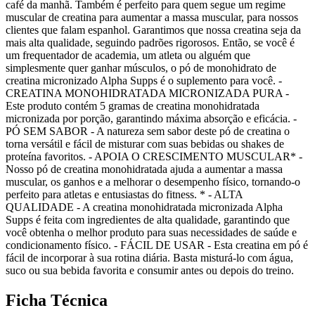
café da manhã. Também é perfeito para quem segue um regime
muscular de creatina para aumentar a massa muscular, para nossos
clientes que falam espanhol. Garantimos que nossa creatina seja da
mais alta qualidade, seguindo padrões rigorosos. Então, se você é
um frequentador de academia, um atleta ou alguém que
simplesmente quer ganhar músculos, o pó de monohidrato de
creatina micronizado Alpha Supps é o suplemento para você. -
CREATINA MONOHIDRATADA MICRONIZADA PURA -
Este produto contém 5 gramas de creatina monohidratada
micronizada por porção, garantindo máxima absorção e eficácia. -
PÓ SEM SABOR - A natureza sem sabor deste pó de creatina o
torna versátil e fácil de misturar com suas bebidas ou shakes de
proteína favoritos. - APOIA O CRESCIMENTO MUSCULAR* -
Nosso pó de creatina monohidratada ajuda a aumentar a massa
muscular, os ganhos e a melhorar o desempenho físico, tornando-o
perfeito para atletas e entusiastas do fitness. * - ALTA
QUALIDADE - A creatina monohidratada micronizada Alpha
Supps é feita com ingredientes de alta qualidade, garantindo que
você obtenha o melhor produto para suas necessidades de saúde e
condicionamento físico. - FÁCIL DE USAR - Esta creatina em pó é
fácil de incorporar à sua rotina diária. Basta misturá-lo com água,
suco ou sua bebida favorita e consumir antes ou depois do treino.
Ficha Técnica