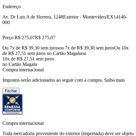
Endereço
Av. Dr Luis A de Herrera, 1248
Exterior - Montevideo/EX
14140-
000
Preço R$ 275,07
R$
275
,
07
Ou 7x de R$ 39,30 sem juros
ou
7
x de
R$ 39,30
sem juros
Ou 10x
de R$ 27,51 sem juros no Cartão Magalu
ou
10
x de
R$ 27,51
sem juros
no Cartão Magalu
Compra internacional
Impostos serão adicionados ao seguir com a compra.
Saiba mais
Fechar
Compra internacional
Toda mercadoria proveniente do exterior (importada) deve ser objeto