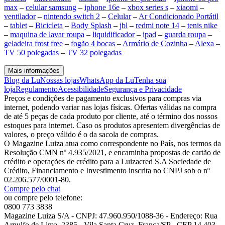
max
–
celular samsung
–
iphone 16e
–
xbox series s
–
xiaomi
–
ventilador
–
nintendo switch 2
–
Celular
–
Ar Condicionado Portátil
–
tablet
–
Bicicleta
–
Body Splash
–
jbl
–
redmi note 14
–
tenis nike
–
maquina de lavar roupa
–
liquidificador
–
ipad
–
guarda roupa
–
geladeira frost free
–
fogão 4 bocas
–
Armário de Cozinha
–
Alexa
–
TV 50 polegadas
–
TV 32 polegadas
Mais informações
Blog da Lu
Nossas lojas
WhatsApp da Lu
Tenha sua
loja
Regulamento
Acessibilidade
Segurança e Privacidade
Preços e condições de pagamento exclusivos para compras via
internet, podendo variar nas lojas físicas. Ofertas válidas na compra
de até 5 peças de cada produto por cliente, até o término dos nossos
estoques para internet. Caso os produtos apresentem divergências de
valores, o preço válido é o da sacola de compras.
O Magazine Luiza atua como correspondente no País, nos termos da
Resolução CMN nº 4.935/2021, e encaminha propostas de cartão de
crédito e operações de crédito para a Luizacred S.A Sociedade de
Crédito, Financiamento e Investimento inscrita no CNPJ sob o nº
02.206.577/0001-80.
Compre pelo chat
ou compre pelo telefone:
0800 773 3838
Magazine Luiza S/A - CNPJ: 47.960.950/1088-36 - Endereço: Rua
Arnulfo de Lima, 2385 - Vila Santa Cruz, Franca/SP - CEP 14.403-