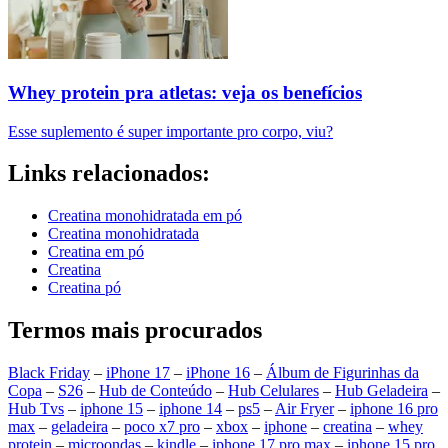
Whey protein pra atletas: veja os benefícios
Esse suplemento é super importante pro corpo, viu?
Links relacionados:
Creatina monohidratada em pó
Creatina monohidratada
Creatina em pó
Creatina
Creatina pó
Termos mais procurados
Black Friday
–
iPhone 17
–
iPhone 16
–
Álbum de Figurinhas da
Copa
–
S26
–
Hub de Conteúdo
–
Hub Celulares
–
Hub Geladeira
–
Hub Tvs
–
iphone 15
–
iphone 14
–
ps5
–
Air Fryer
–
iphone 16 pro
max
–
geladeira
–
poco x7 pro
–
xbox
–
iphone
–
creatina
–
whey
protein
–
microondas
–
kindle
–
iphone 17 pro max
–
iphone 15 pro