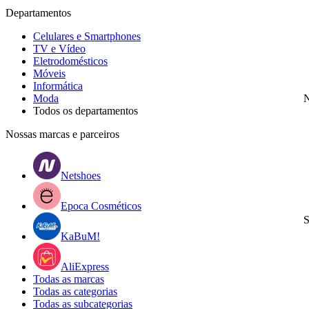
Departamentos
Celulares e Smartphones
TV e Vídeo
Eletrodomésticos
Móveis
Informática
Moda
N
Todos os departamentos
Nossas marcas e parceiros
Netshoes
Epoca Cosméticos
S
KaBuM!
AliExpress
Todas as marcas
Todas as categorias
Todas as subcategorias