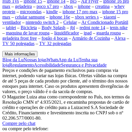
Hub Tvs
–
iphone 15
–
iphone 14
–
ps5
–
Air Fryer
–
iphone 16 pro
max
–
geladeira
–
poco x7 pro
–
xbox
–
iphone
–
creatina
–
whey
protein
–
microondas
–
kindle
–
iphone 17 pro max
–
iphone 15 pro
max
–
celular samsung
–
iphone 16e
–
xbox series s
–
xiaomi
–
ventilador
–
nintendo switch 2
–
Celular
–
Ar Condicionado Portátil
–
tablet
–
Bicicleta
–
Body Splash
–
jbl
–
redmi note 14
–
tenis nike
–
maquina de lavar roupa
–
liquidificador
–
ipad
–
guarda roupa
–
geladeira frost free
–
fogão 4 bocas
–
Armário de Cozinha
–
Alexa
–
TV 50 polegadas
–
TV 32 polegadas
Mais informações
Blog da Lu
Nossas lojas
WhatsApp da Lu
Tenha sua
loja
Regulamento
Acessibilidade
Segurança e Privacidade
Preços e condições de pagamento exclusivos para compras via
internet, podendo variar nas lojas físicas. Ofertas válidas na compra
de até 5 peças de cada produto por cliente, até o término dos nossos
estoques para internet. Caso os produtos apresentem divergências de
valores, o preço válido é o da sacola de compras.
O Magazine Luiza atua como correspondente no País, nos termos da
Resolução CMN nº 4.935/2021, e encaminha propostas de cartão de
crédito e operações de crédito para a Luizacred S.A Sociedade de
Crédito, Financiamento e Investimento inscrita no CNPJ sob o nº
02.206.577/0001-80.
Compre pelo chat
ou compre pelo telefone: