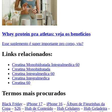
Whey protein pra atletas: veja os benefícios
Esse suplemento é super importante pro corpo, viu?
Links relacionados:
Creatina Monohidratada Integralmedica 60
Creatina Monohidratada
Creatina Integralmedica 60
Creatina Integralmedica
Creatina 60
Termos mais procurados
Black Friday
–
iPhone 17
–
iPhone 16
–
Álbum de Figurinhas da
Copa
–
S26
–
Hub de Conteúdo
–
Hub Celulares
–
Hub Geladeira
–