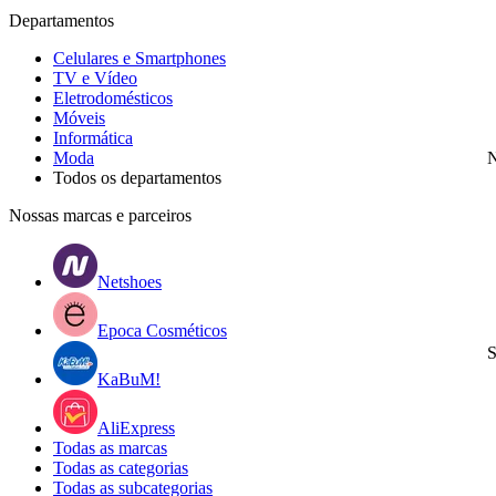
Departamentos
Celulares e Smartphones
TV e Vídeo
Eletrodomésticos
Móveis
Informática
Moda
N
Todos os departamentos
Nossas marcas e parceiros
Netshoes
Epoca Cosméticos
S
KaBuM!
AliExpress
Todas as marcas
Todas as categorias
Todas as subcategorias