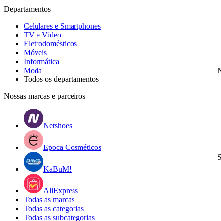
Departamentos
Celulares e Smartphones
TV e Vídeo
Eletrodomésticos
Móveis
Informática
Moda
N
Todos os departamentos
Nossas marcas e parceiros
Netshoes
Epoca Cosméticos
S
KaBuM!
AliExpress
Todas as marcas
Todas as categorias
Todas as subcategorias