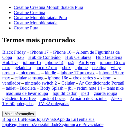
Creatine Creatina Monohidratada Pura
Creatine Creatina
Creatine Monohidratada Pura
Creatine Monohidratada
Creatine Pura
Termos mais procurados
Black Friday
–
iPhone 17
–
iPhone 16
–
Álbum de Figurinhas da
Copa
–
S26
–
Hub de Conteúdo
–
Hub Celulares
–
Hub Geladeira
–
Hub Tvs
–
iphone 15
–
iphone 14
–
ps5
–
Air Fryer
–
iphone 16 pro
max
–
geladeira
–
poco x7 pro
–
xbox
–
iphone
–
creatina
–
whey
protein
–
microondas
–
kindle
–
iphone 17 pro max
–
iphone 15 pro
max
–
celular samsung
–
iphone 16e
–
xbox series s
–
xiaomi
–
ventilador
–
nintendo switch 2
–
Celular
–
Ar Condicionado Portátil
–
tablet
–
Bicicleta
–
Body Splash
–
jbl
–
redmi note 14
–
tenis nike
–
maquina de lavar roupa
–
liquidificador
–
ipad
–
guarda roupa
–
geladeira frost free
–
fogão 4 bocas
–
Armário de Cozinha
–
Alexa
–
TV 50 polegadas
–
TV 32 polegadas
Mais informações
Blog da Lu
Nossas lojas
WhatsApp da Lu
Tenha sua
loja
Regulamento
Acessibilidade
Segurança e Privacidade