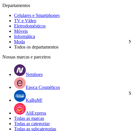
Departamentos
Celulares e Smartphones
TV e Vídeo
Eletrodomésticos
Móveis
Informática
Moda
N
Todos os departamentos
Nossas marcas e parceiros
Netshoes
Epoca Cosméticos
S
KaBuM!
AliExpress
Todas as marcas
Todas as categorias
Todas as subcategorias