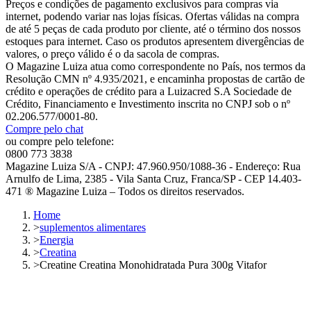
Preços e condições de pagamento exclusivos para compras via
internet, podendo variar nas lojas físicas. Ofertas válidas na compra
de até 5 peças de cada produto por cliente, até o término dos nossos
estoques para internet. Caso os produtos apresentem divergências de
valores, o preço válido é o da sacola de compras.
O Magazine Luiza atua como correspondente no País, nos termos da
Resolução CMN nº 4.935/2021, e encaminha propostas de cartão de
crédito e operações de crédito para a Luizacred S.A Sociedade de
Crédito, Financiamento e Investimento inscrita no CNPJ sob o nº
02.206.577/0001-80.
Compre pelo chat
ou compre pelo telefone:
0800 773 3838
Magazine Luiza S/A - CNPJ: 47.960.950/1088-36 - Endereço: Rua
Arnulfo de Lima, 2385 - Vila Santa Cruz, Franca/SP - CEP 14.403-
471 ® Magazine Luiza – Todos os direitos reservados.
Home
>
suplementos alimentares
>
Energia
>
Creatina
>
Creatine Creatina Monohidratada Pura 300g Vitafor