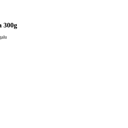
a 300g
alu