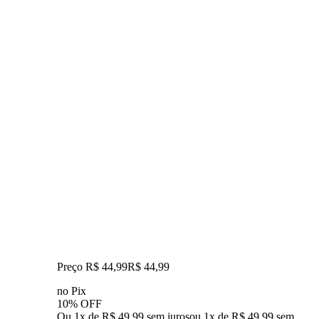
Preço R$ 44,99
R$
44
,
99
no Pix
10% OFF
Ou 1x de R$ 49,99 sem juros
ou
1
x de
R$ 49,99
sem