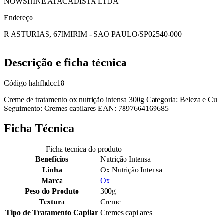
NOWSHINE ATACADISTA LTDA
Endereço
R ASTURIAS, 67
IMIRIM - SAO PAULO/SP
02540-000
Descrição e ficha técnica
Código
hahfhdcc18
Creme de tratamento ox nutrição intensa 300g Categoria: Beleza e C
Seguimento: Cremes capilares EAN: 7897664169685
Ficha Técnica
Ficha tecnica do produto
Benefícios
Nutrição Intensa
Linha
Ox Nutrição Intensa
Marca
Ox
Peso do Produto
300g
Textura
Creme
Tipo de Tratamento Capilar
Cremes capilares