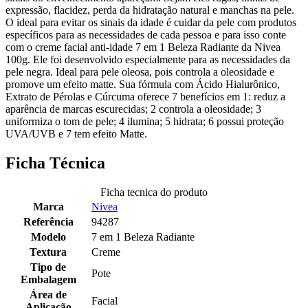
expressão, flacidez, perda da hidratação natural e manchas na pele.
O ideal para evitar os sinais da idade é cuidar da pele com produtos
específicos para as necessidades de cada pessoa e para isso conte
com o creme facial anti-idade 7 em 1 Beleza Radiante da Nivea
100g. Ele foi desenvolvido especialmente para as necessidades da
pele negra. Ideal para pele oleosa, pois controla a oleosidade e
promove um efeito matte. Sua fórmula com Ácido Hialurônico,
Extrato de Pérolas e Cúrcuma oferece 7 benefícios em 1: reduz a
aparência de marcas escurecidas; 2 controla a oleosidade; 3
uniformiza o tom de pele; 4 ilumina; 5 hidrata; 6 possui proteção
UVA/UVB e 7 tem efeito Matte.
Ficha Técnica
Ficha tecnica do produto
Marca
Nivea
Referência
94287
Modelo
7 em 1 Beleza Radiante
Textura
Creme
Tipo de
Pote
Embalagem
Área de
Facial
Aplicação