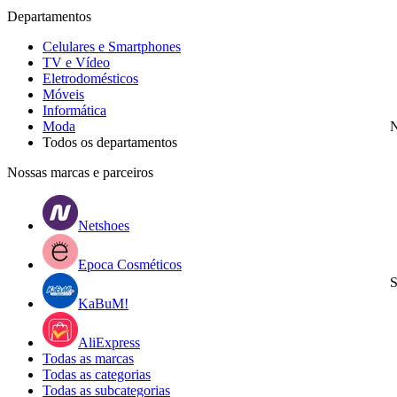
Departamentos
Celulares e Smartphones
TV e Vídeo
Eletrodomésticos
Móveis
Informática
Moda
N
Todos os departamentos
Nossas marcas e parceiros
Netshoes
Epoca Cosméticos
S
KaBuM!
AliExpress
Todas as marcas
Todas as categorias
Todas as subcategorias