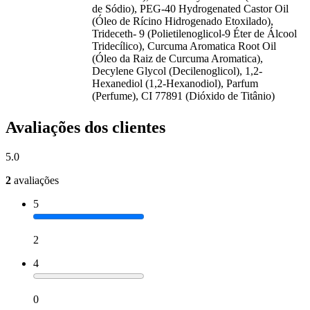
de Sódio), PEG-40 Hydrogenated Castor Oil
(Óleo de Rícino Hidrogenado Etoxilado),
Trideceth- 9 (Polietilenoglicol-9 Éter de Álcool
Tridecílico), Curcuma Aromatica Root Oil
(Óleo da Raiz de Curcuma Aromatica),
Decylene Glycol (Decilenoglicol), 1,2-
Hexanediol (1,2-Hexanodiol), Parfum
(Perfume), CI 77891 (Dióxido de Titânio)
Avaliações dos clientes
5.0
2
avaliações
5
2
4
0