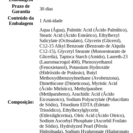
Prazo de
30 dias
Garantia
Conteúdo da
1 Anti-idade
Embalagem
Aqua (Água), Palmitic Acid (Ácido Palmítico),
Stearic Acid (Ácido Esteárico), Ethylhexyl
Salicylate (Octissalato), Glycerin (Glicerol),
C12-15 Alkyl Benzoate (Benzoato de Alquila
C12-15), Glyceryl Stearate (Monoestearato de
Glicerila), Tapioca Starch (Amido), Laureth-23
(Lauromacrogol 400), Phenoxyethanol
(Fenoxietanol), Potassium Hydroxide
(Hidróxido de Potássio), Butyl
Methoxydibenzoylmethane (Avobenzona),
Dimethicone (Dimeticona), Myristic Acid
(Ácido Mirístico), Methylparaben
(Metilparabeno), Arachidic Acid (Ácido
Eicosanoico), Sodium Polyacrylate (Poliacrilato
Composição:
de Sódio), Trisodium EDTA (Edetato
Trissódico), Ethylhexylglycerin
(Etilexilglicerina), Oleic Acid (Ácido Oleico),
Sodium Ascorbyl Phosphate (Ascorbil Fosfato
de Sódio), Hydrolyzed Pearl (Pérola
Hidrolisada), Sodium Hyaluronate (Hialuronato