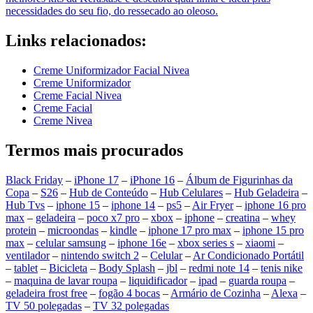
necessidades do seu fio, do ressecado ao oleoso.
Links relacionados:
Creme Uniformizador Facial Nivea
Creme Uniformizador
Creme Facial Nivea
Creme Facial
Creme Nivea
Termos mais procurados
Black Friday
–
iPhone 17
–
iPhone 16
–
Álbum de Figurinhas da
Copa
–
S26
–
Hub de Conteúdo
–
Hub Celulares
–
Hub Geladeira
–
Hub Tvs
–
iphone 15
–
iphone 14
–
ps5
–
Air Fryer
–
iphone 16 pro
max
–
geladeira
–
poco x7 pro
–
xbox
–
iphone
–
creatina
–
whey
protein
–
microondas
–
kindle
–
iphone 17 pro max
–
iphone 15 pro
max
–
celular samsung
–
iphone 16e
–
xbox series s
–
xiaomi
–
ventilador
–
nintendo switch 2
–
Celular
–
Ar Condicionado Portátil
–
tablet
–
Bicicleta
–
Body Splash
–
jbl
–
redmi note 14
–
tenis nike
–
maquina de lavar roupa
–
liquidificador
–
ipad
–
guarda roupa
–
geladeira frost free
–
fogão 4 bocas
–
Armário de Cozinha
–
Alexa
–
TV 50 polegadas
–
TV 32 polegadas