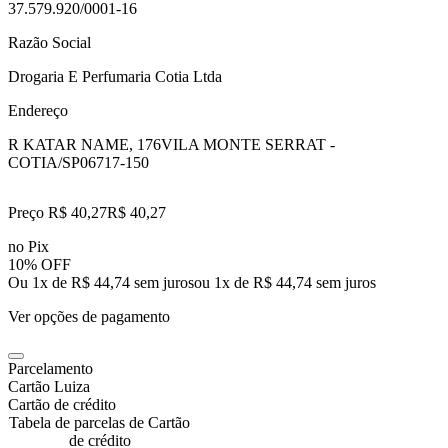
37.579.920/0001-16
Razão Social
Drogaria E Perfumaria Cotia Ltda
Endereço
R KATAR NAME, 176
VILA MONTE SERRAT -
COTIA/SP
06717-150
Preço R$ 40,27
R$
40
,
27
no Pix
10% OFF
Ou 1x de R$ 44,74 sem juros
ou
1
x de
R$ 44,74
sem juros
Ver opções de pagamento
Parcelamento
Cartão Luiza
Cartão de crédito
Tabela de parcelas de Cartão
de crédito