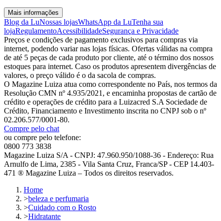
Mais informações
Blog da Lu
Nossas lojas
WhatsApp da Lu
Tenha sua
loja
Regulamento
Acessibilidade
Segurança e Privacidade
Preços e condições de pagamento exclusivos para compras via
internet, podendo variar nas lojas físicas. Ofertas válidas na compra
de até 5 peças de cada produto por cliente, até o término dos nossos
estoques para internet. Caso os produtos apresentem divergências de
valores, o preço válido é o da sacola de compras.
O Magazine Luiza atua como correspondente no País, nos termos da
Resolução CMN nº 4.935/2021, e encaminha propostas de cartão de
crédito e operações de crédito para a Luizacred S.A Sociedade de
Crédito, Financiamento e Investimento inscrita no CNPJ sob o nº
02.206.577/0001-80.
Compre pelo chat
ou compre pelo telefone:
0800 773 3838
Magazine Luiza S/A - CNPJ: 47.960.950/1088-36 - Endereço: Rua
Arnulfo de Lima, 2385 - Vila Santa Cruz, Franca/SP - CEP 14.403-
471 ® Magazine Luiza – Todos os direitos reservados.
Home
>
beleza e perfumaria
>
Cuidado com o Rosto
>
Hidratante