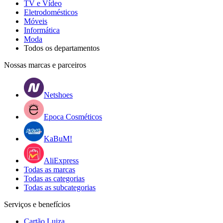
TV e Vídeo
Eletrodomésticos
Móveis
Informática
Moda
Todos os departamentos
Nossas marcas e parceiros
Netshoes
Epoca Cosméticos
KaBuM!
AliExpress
Todas as marcas
Todas as categorias
Todas as subcategorias
Serviços e benefícios
Cartão Luiza