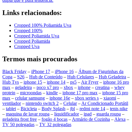
dupla que é pura tendência.
Links relacionados:
Cropped 100% Poliamida Uva
Cropped 100%
Cropped Poliamida Uva
Cropped Poliamida
Cropped Uva
Termos mais procurados
Black Friday
–
iPhone 17
–
iPhone 16
–
Álbum de Figurinhas da
Copa
–
S26
–
Hub de Conteúdo
–
Hub Celulares
–
Hub Geladeira
–
Hub Tvs
–
iphone 15
–
iphone 14
–
ps5
–
Air Fryer
–
iphone 16 pro
max
–
geladeira
–
poco x7 pro
–
xbox
–
iphone
–
creatina
–
whey
protein
–
microondas
–
kindle
–
iphone 17 pro max
–
iphone 15 pro
max
–
celular samsung
–
iphone 16e
–
xbox series s
–
xiaomi
–
ventilador
–
nintendo switch 2
–
Celular
–
Ar Condicionado Portátil
–
tablet
–
Bicicleta
–
Body Splash
–
jbl
–
redmi note 14
–
tenis nike
–
maquina de lavar roupa
–
liquidificador
–
ipad
–
guarda roupa
–
geladeira frost free
–
fogão 4 bocas
–
Armário de Cozinha
–
Alexa
–
TV 50 polegadas
–
TV 32 polegadas