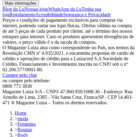
Mais informações
Blog da Lu
Nossas lojas
WhatsApp da Lu
Tenha sua
loja
Regulamento
Acessibilidade
Segurança e Privacidade
Preços e condições de pagamento exclusivos para compras via
internet, podendo variar nas lojas físicas. Ofertas válidas na compra
de até 5 peças de cada produto por cliente, até o término dos nossos
estoques para internet. Caso os produtos apresentem divergências de
valores, o preço válido é o da sacola de compras.
O Magazine Luiza atua como correspondente no País, nos termos da
Resolução CMN nº 4.935/2021, e encaminha propostas de cartão de
crédito e operações de crédito para a Luizacred S.A Sociedade de
Crédito, Financiamento e Investimento inscrita no CNPJ sob o nº
02.206.577/0001-80.
Compre pelo chat
ou compre pelo telefone:
0800 773 3838
Magazine Luiza S/A - CNPJ: 47.960.950/1088-36 - Endereço: Rua
Arnulfo de Lima, 2385 - Vila Santa Cruz, Franca/SP - CEP 14.403-
471 ® Magazine Luiza – Todos os direitos reservados.
Home
>
moda
>
Feminino
>
Roupas
>
Body