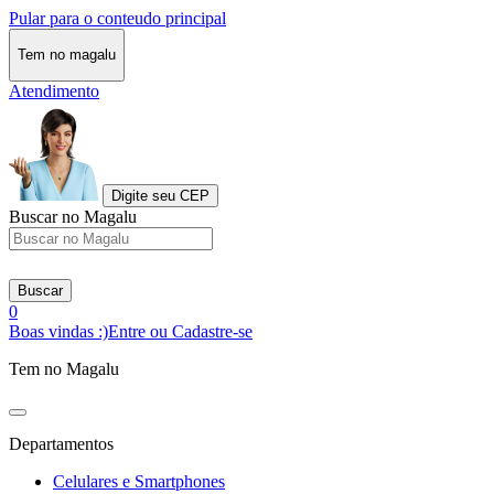
Pular para o conteudo principal
Tem no magalu
Atendimento
Digite seu CEP
Buscar no Magalu
Buscar
0
Boas vindas :)
Entre ou Cadastre-se
Tem no Magalu
Departamentos
Celulares e Smartphones