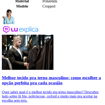
Material
Poliamida
Modelo
Cropped
Melhor tecido pra terno masculino: como escolher a
opção perfeita pra cada ocasião
Quer saber qual é o melhor tecido pra terno masculino? Descubra
tudo sobre lã fria, poliviscose, oxford e muito mais pra acertar na
escolha sem erro.