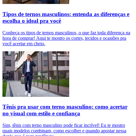
Tipos de ternos masculinos: entenda as diferenças e
escolha o ideal pra você
Conheça os tipos de ternos masculinos, o que faz toda diferença na
hora de comprar! Aqui te mostro os cortes, tecidos e ocasiões pra
você acertar em cheio.
Tênis pra usar com terno masculino: como acertar
no visual com estilo e confiança
Sim, tênis com terno masculino pode ficar incrível! Eu te mostro
quais modelos combinam, como escolher e quando apostar nessa