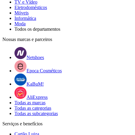
TV e Vídeo
Eletrodomésticos
Móveis
Informática
Moda
Todos os departamentos
Nossas marcas e parceiros
Netshoes
Epoca Cosméticos
KaBuM!
AliExpress
Todas as marcas
Todas as categorias
Todas as subcategorias
Serviços e benefícios
Cartão Luiza