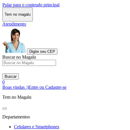
Pular para o conteudo principal
Tem no magalu
Atendimento
Digite seu CEP
Buscar no Magalu
Buscar
0
Boas vindas :)
Entre ou Cadastre-se
Tem no Magalu
Departamentos
Celulares e Smartphones