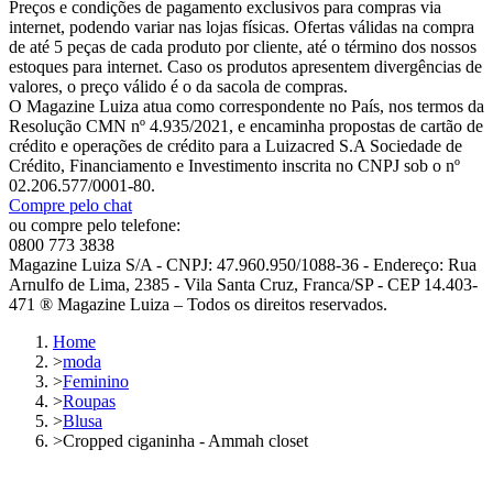
Preços e condições de pagamento exclusivos para compras via
internet, podendo variar nas lojas físicas. Ofertas válidas na compra
de até 5 peças de cada produto por cliente, até o término dos nossos
estoques para internet. Caso os produtos apresentem divergências de
valores, o preço válido é o da sacola de compras.
O Magazine Luiza atua como correspondente no País, nos termos da
Resolução CMN nº 4.935/2021, e encaminha propostas de cartão de
crédito e operações de crédito para a Luizacred S.A Sociedade de
Crédito, Financiamento e Investimento inscrita no CNPJ sob o nº
02.206.577/0001-80.
Compre pelo chat
ou compre pelo telefone:
0800 773 3838
Magazine Luiza S/A - CNPJ: 47.960.950/1088-36 - Endereço: Rua
Arnulfo de Lima, 2385 - Vila Santa Cruz, Franca/SP - CEP 14.403-
471 ® Magazine Luiza – Todos os direitos reservados.
Home
>
moda
>
Feminino
>
Roupas
>
Blusa
>
Cropped ciganinha - Ammah closet