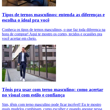
Tipos de ternos masculinos: entenda as diferenças e
escolha o ideal pra você
Conheça os tipos de ternos masculinos, o que faz toda diferença na
hora de comprar! Aqui te mostro os cortes, tecidos e ocasiões pra
você acertar em cheio.
Tênis pra usar com terno masculino: como acertar
no visual com estilo e confiança
Sim, tênis com terno masculino pode ficar incrível! Eu te mostro
quais modelos combinam, como escolher e quando apostar nessa