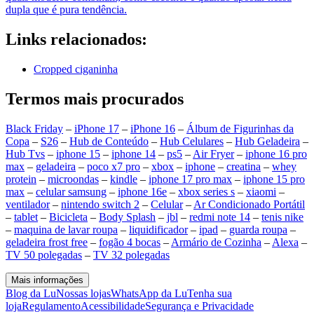
dupla que é pura tendência.
Links relacionados:
Cropped ciganinha
Termos mais procurados
Black Friday
–
iPhone 17
–
iPhone 16
–
Álbum de Figurinhas da
Copa
–
S26
–
Hub de Conteúdo
–
Hub Celulares
–
Hub Geladeira
–
Hub Tvs
–
iphone 15
–
iphone 14
–
ps5
–
Air Fryer
–
iphone 16 pro
max
–
geladeira
–
poco x7 pro
–
xbox
–
iphone
–
creatina
–
whey
protein
–
microondas
–
kindle
–
iphone 17 pro max
–
iphone 15 pro
max
–
celular samsung
–
iphone 16e
–
xbox series s
–
xiaomi
–
ventilador
–
nintendo switch 2
–
Celular
–
Ar Condicionado Portátil
–
tablet
–
Bicicleta
–
Body Splash
–
jbl
–
redmi note 14
–
tenis nike
–
maquina de lavar roupa
–
liquidificador
–
ipad
–
guarda roupa
–
geladeira frost free
–
fogão 4 bocas
–
Armário de Cozinha
–
Alexa
–
TV 50 polegadas
–
TV 32 polegadas
Mais informações
Blog da Lu
Nossas lojas
WhatsApp da Lu
Tenha sua
loja
Regulamento
Acessibilidade
Segurança e Privacidade