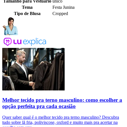
Tamanho para Vestuário
único
Tema
Festa Junina
Tipo de Blusa
Cropped
Melhor tecido pra terno masculino: como escolher a
opção perfeita pra cada ocasião
Quer saber qual é o melhor tecido pra terno masculino? Descubra
tudo sobre lã fria, poliviscose, oxford e muito mais pra acertar na