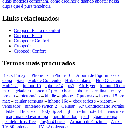
quais modelos combinam, como escolher e quando apostar nessa
dupla que é pura tendência.
Links relacionados:
Cropped: Estilo e Confort
Cropped: Estilo
Cropped: e Confort
Cropped:
Cropped: Confort
Termos mais procurados
Black Friday
–
iPhone 17
–
iPhone 16
–
Álbum de Figurinhas da
Copa
–
S26
–
Hub de Conteúdo
–
Hub Celulares
–
Hub Geladeira
–
Hub Tvs
–
iphone 15
–
iphone 14
–
ps5
–
Air Fryer
–
iphone 16 pro
max
–
geladeira
–
poco x7 pro
–
xbox
–
iphone
–
creatina
–
whey
protein
–
microondas
–
kindle
–
iphone 17 pro max
–
iphone 15 pro
max
–
celular samsung
–
iphone 16e
–
xbox series s
–
xiaomi
–
ventilador
–
nintendo switch 2
–
Celular
–
Ar Condicionado Portátil
–
tablet
–
Bicicleta
–
Body Splash
–
jbl
–
redmi note 14
–
tenis nike
–
maquina de lavar roupa
–
liquidificador
–
ipad
–
guarda roupa
–
geladeira frost free
–
fogão 4 bocas
–
Armário de Cozinha
–
Alexa
–
TV 50 polegadas
–
TV 32 polegadas