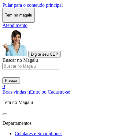
Pular para o conteudo principal
Tem no magalu
Atendimento
Digite seu CEP
Buscar no Magalu
Buscar
0
Boas vindas :)
Entre ou Cadastre-se
Tem no Magalu
Departamentos
Celulares e Smartphones