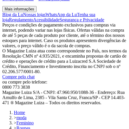
Mais informações
Blog da Lu
Nossas lojas
WhatsApp da Lu
Tenha sua
loja
Regulamento
Acessibilidade
Segurança e Privacidade
Preços e condições de pagamento exclusivos para compras via
internet, podendo variar nas lojas físicas. Ofertas válidas na compra
de até 5 peças de cada produto por cliente, até o término dos nossos
estoques para internet. Caso os produtos apresentem divergências de
valores, o preço válido é o da sacola de compras.
O Magazine Luiza atua como correspondente no País, nos termos da
Resolução CMN nº 4.935/2021, e encaminha propostas de cartão de
crédito e operações de crédito para a Luizacred S.A Sociedade de
Crédito, Financiamento e Investimento inscrita no CNPJ sob o nº
02.206.577/0001-80.
Compre pelo chat
ou compre pelo telefone:
0800 773 3838
Magazine Luiza S/A - CNPJ: 47.960.950/1088-36 - Endereço: Rua
Arnulfo de Lima, 2385 - Vila Santa Cruz, Franca/SP - CEP 14.403-
471 ® Magazine Luiza – Todos os direitos reservados.
Home
>
moda
>
Feminino
>
Roupas