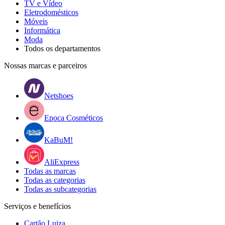
TV e Vídeo
Eletrodomésticos
Móveis
Informática
Moda
Todos os departamentos
Nossas marcas e parceiros
Netshoes
Epoca Cosméticos
KaBuM!
AliExpress
Todas as marcas
Todas as categorias
Todas as subcategorias
Serviços e benefícios
Cartão Luiza