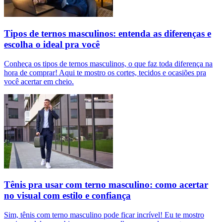
Tipos de ternos masculinos: entenda as diferenças e
escolha o ideal pra você
Conheça os tipos de ternos masculinos, o que faz toda diferença na
hora de comprar! Aqui te mostro os cortes, tecidos e ocasiões pra
você acertar em cheio.
Tênis pra usar com terno masculino: como acertar
no visual com estilo e confiança
Sim, tênis com terno masculino pode ficar incrível! Eu te mostro