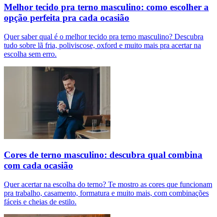
Melhor tecido pra terno masculino: como escolher a
opção perfeita pra cada ocasião
Quer saber qual é o melhor tecido pra terno masculino? Descubra
tudo sobre lã fria, poliviscose, oxford e muito mais pra acertar na
escolha sem erro.
Cores de terno masculino: descubra qual combina
com cada ocasião
Quer acertar na escolha do terno? Te mostro as cores que funcionam
pra trabalho, casamento, formatura e muito mais, com combinações
fáceis e cheias de estilo.