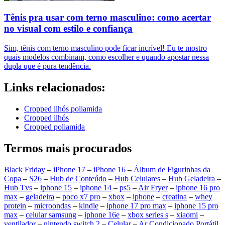
Tênis pra usar com terno masculino: como acertar
no visual com estilo e confiança
Sim, tênis com terno masculino pode ficar incrível! Eu te mostro
quais modelos combinam, como escolher e quando apostar nessa
dupla que é pura tendência.
Links relacionados:
Cropped ilhós poliamida
Cropped ilhós
Cropped poliamida
Termos mais procurados
Black Friday
–
iPhone 17
–
iPhone 16
–
Álbum de Figurinhas da
Copa
–
S26
–
Hub de Conteúdo
–
Hub Celulares
–
Hub Geladeira
–
Hub Tvs
–
iphone 15
–
iphone 14
–
ps5
–
Air Fryer
–
iphone 16 pro
max
–
geladeira
–
poco x7 pro
–
xbox
–
iphone
–
creatina
–
whey
protein
–
microondas
–
kindle
–
iphone 17 pro max
–
iphone 15 pro
max
–
celular samsung
–
iphone 16e
–
xbox series s
–
xiaomi
–
ventilador
–
nintendo switch 2
–
Celular
–
Ar Condicionado Portátil