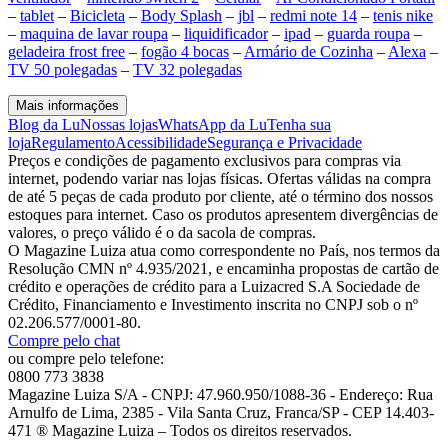
–
tablet
–
Bicicleta
–
Body Splash
–
jbl
–
redmi note 14
–
tenis nike
–
maquina de lavar roupa
–
liquidificador
–
ipad
–
guarda roupa
–
geladeira frost free
–
fogão 4 bocas
–
Armário de Cozinha
–
Alexa
–
TV 50 polegadas
–
TV 32 polegadas
Mais informações
Blog da Lu
Nossas lojas
WhatsApp da Lu
Tenha sua
loja
Regulamento
Acessibilidade
Segurança e Privacidade
Preços e condições de pagamento exclusivos para compras via
internet, podendo variar nas lojas físicas. Ofertas válidas na compra
de até 5 peças de cada produto por cliente, até o término dos nossos
estoques para internet. Caso os produtos apresentem divergências de
valores, o preço válido é o da sacola de compras.
O Magazine Luiza atua como correspondente no País, nos termos da
Resolução CMN nº 4.935/2021, e encaminha propostas de cartão de
crédito e operações de crédito para a Luizacred S.A Sociedade de
Crédito, Financiamento e Investimento inscrita no CNPJ sob o nº
02.206.577/0001-80.
Compre pelo chat
ou compre pelo telefone:
0800 773 3838
Magazine Luiza S/A - CNPJ: 47.960.950/1088-36 - Endereço: Rua
Arnulfo de Lima, 2385 - Vila Santa Cruz, Franca/SP - CEP 14.403-
471 ® Magazine Luiza – Todos os direitos reservados.