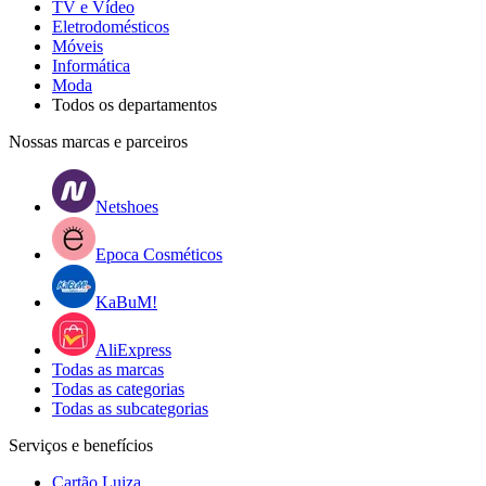
TV e Vídeo
Eletrodomésticos
Móveis
Informática
Moda
Todos os departamentos
Nossas marcas e parceiros
Netshoes
Epoca Cosméticos
KaBuM!
AliExpress
Todas as marcas
Todas as categorias
Todas as subcategorias
Serviços e benefícios
Cartão Luiza