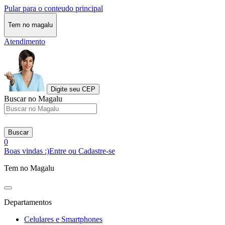
Pular para o conteudo principal
Tem no magalu
Atendimento
Digite seu CEP
Buscar no Magalu
Buscar
0
Boas vindas :)
Entre ou Cadastre-se
Tem no Magalu
Departamentos
Celulares e Smartphones