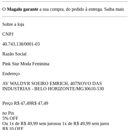
O
Magalu garante
a sua compra, do pedido à entrega.
Saiba mais
Sobre a loja
CNPJ
40.743.138/0001-03
Razão Social
Pink Star Moda Feminina
Endereço
AV WALDYR SOEIRO EMRICH, 407
NOVO DAS
INDUSTRIAS - BELO HORIZONTE/MG
30610-530
Preço R$ 47,49
R$
47
,
49
no Pix
5% OFF
Ou 1x de R$ 49,99 sem juros
ou
1
x de
R$ 49,99
sem juros
R$ 10 OFF