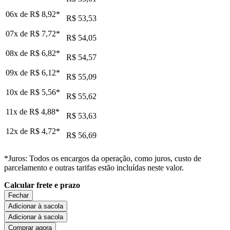
06x de
R$ 8,92
*
R$ 53,53
07x de
R$ 7,72
*
R$ 54,05
08x de
R$ 6,82
*
R$ 54,57
09x de
R$ 6,12
*
R$ 55,09
10x de
R$ 5,56
*
R$ 55,62
11x de
R$ 4,88
*
R$ 53,63
12x de
R$ 4,72
*
R$ 56,69
*Juros: Todos os encargos da operação, como juros, custo de
parcelamento e outras tarifas estão incluídas neste valor.
Calcular frete e prazo
Fechar
Adicionar à sacola
Adicionar à sacola
Comprar agora