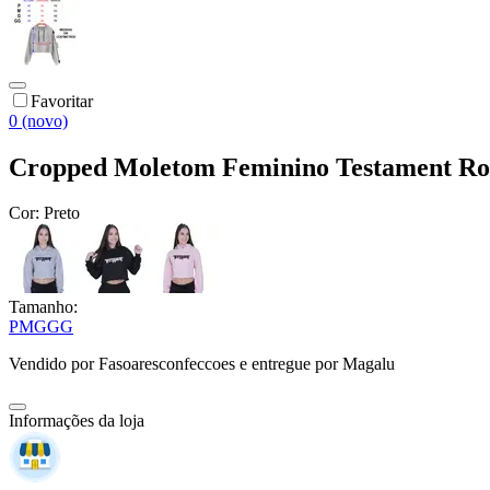
Favoritar
0 (novo)
Cropped Moletom Feminino Testament Roc
Cor:
Preto
Tamanho:
P
M
G
GG
Vendido por
Fasoaresconfeccoes
e entregue por
Magalu
Informações da loja