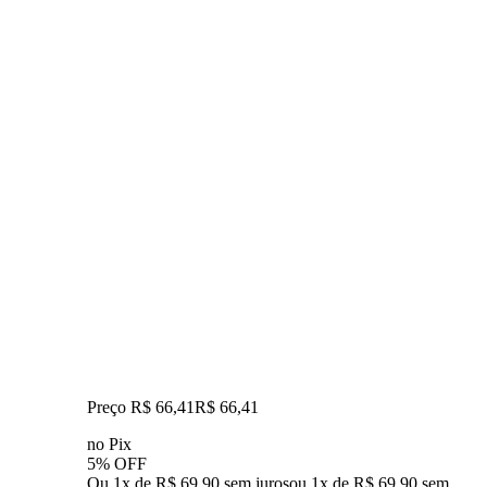
Preço R$ 66,41
R$
66
,
41
no Pix
5% OFF
Ou 1x de R$ 69,90 sem juros
ou
1
x de
R$ 69,90
sem