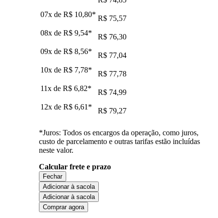
07x de
R$ 10,80
*
R$ 75,57
08x de
R$ 9,54
*
R$ 76,30
09x de
R$ 8,56
*
R$ 77,04
10x de
R$ 7,78
*
R$ 77,78
11x de
R$ 6,82
*
R$ 74,99
12x de
R$ 6,61
*
R$ 79,27
*Juros: Todos os encargos da operação, como juros,
custo de parcelamento e outras tarifas estão incluídas
neste valor.
Calcular frete e prazo
Fechar
Adicionar à sacola
Adicionar à sacola
Comprar agora